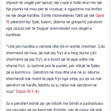
shpesh të vegjël për lapsat; një copë e hollë druri me një
fije plumbi në mes për të vizatuar, e ngjashme me limfën
në një degë hardhie. Është mbresëlënës fakti që tek
Gjoni
15
pikërisht kjo fjalë, kalem, (klema në greqisht) përdoret
nga Jezusi për të treguar shermendet ose degët e
hardhisë.
“Unë jam hardhia e vërtetë dhe Ati im është vreshtari. Çdo
shermend në mua, që nuk jep fryt ai e heq; kurse çdo
shermend që jep fryt, ai e krasit që të japë edhe më
shumë fryt. Ju tashmë jeni të pastër, për shkak të fjalës
që ju kumtova. Qëndroni në mua dhe unë në ju; sikurse
shermendi nuk mund të japë fryt nga vetja, po qe se nuk
qëndron në hardhi, kështu as ju, nëse nuk qëndroni në
mua” (
Gjoni 15:1-4
).
Sa e përafërt është ajo që ndodh me bimët e pashartuara
me nevojën që ne kemi për Krishtin, për të pasur një jetë