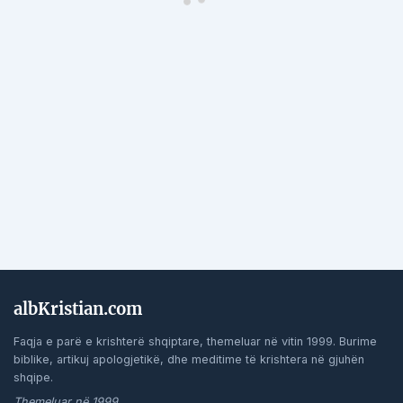
albKristian.com
Faqja e parë e krishterë shqiptare, themeluar në vitin 1999. Burime
biblike, artikuj apologjetikë, dhe meditime të krishtera në gjuhën
shqipe.
Themeluar në 1999