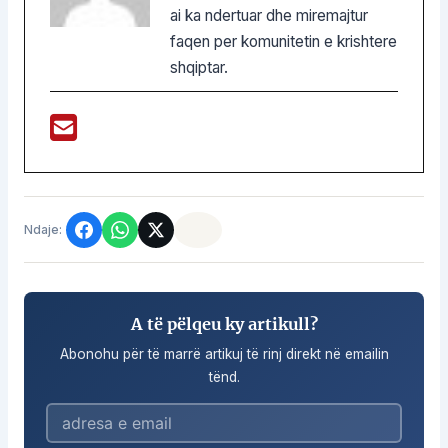
ai ka ndertuar dhe miremajtur
faqen per komunitetin e krishtere
shqiptar.
Ndaje:
A të pëlqeu ky artikull?
Abonohu për të marrë artikuj të rinj direkt në emailin
tënd.