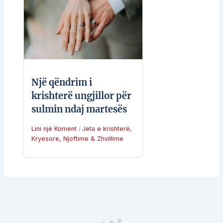
Një qëndrim i
krishterë ungjillor për
sulmin ndaj martesës
Lini një Koment
Jeta e krishterë
,
/
Kryesore
,
Njoftime & Zhvillime