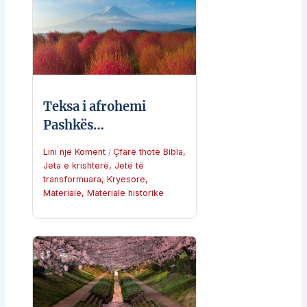
Teksa i afrohemi
Pashkës…
Lini një Koment
Çfarë thotë Bibla
,
/
Jeta e krishterë
,
Jetë të
transformuara
,
Kryesore
,
Materiale
,
Materiale historike