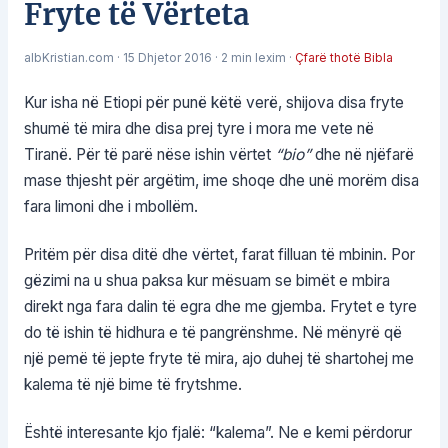
Fryte të Vërteta
albKristian.com
·
15 Dhjetor 2016
·
2 min lexim
·
Çfarë thotë Bibla
Kur isha në Etiopi për punë këtë verë, shijova disa fryte
shumë të mira dhe disa prej tyre i mora me vete në
Tiranë. Për të parë nëse ishin vërtet
“bio”
dhe në njëfarë
mase thjesht për argëtim, ime shoqe dhe unë morëm disa
fara limoni dhe i mbollëm.
Pritëm për disa ditë dhe vërtet, farat filluan të mbinin. Por
gëzimi na u shua paksa kur mësuam se bimët e mbira
direkt nga fara dalin të egra dhe me gjemba. Frytet e tyre
do të ishin të hidhura e të pangrënshme. Në mënyrë që
një pemë të jepte fryte të mira, ajo duhej të shartohej me
kalema të një bime të frytshme.
Është interesante kjo fjalë: “kalema”. Ne e kemi përdorur