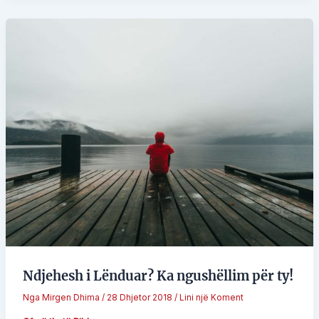
Ndjehesh i Lënduar? Ka ngushëllim për ty!
Nga
Mirgen Dhima
/
28 Dhjetor 2018
/
Lini një Koment