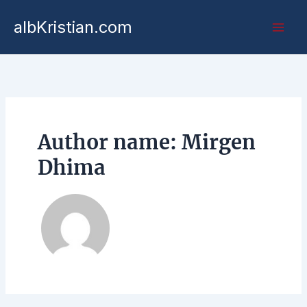
Kalo
albKristian.com
te
përmbajtja
Author name: Mirgen
Dhima