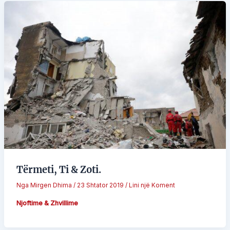
Tërmeti, Ti & Zoti.
Nga
Mirgen Dhima
/
23 Shtator 2019
/
Lini një Koment
Njoftime & Zhvillime