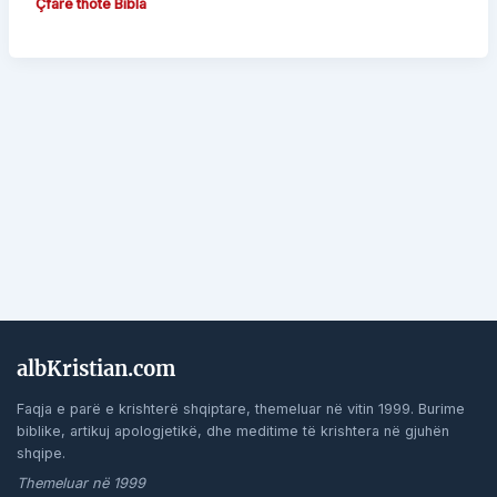
Çfarë thotë Bibla
albKristian.com
Faqja e parë e krishterë shqiptare, themeluar në vitin 1999. Burime
biblike, artikuj apologjetikë, dhe meditime të krishtera në gjuhën
shqipe.
Themeluar në 1999