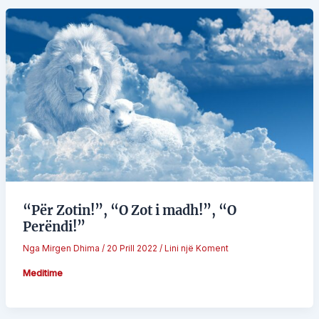
“Për Zotin!”, “O Zot i madh!”, “O
Perëndi!”
Nga
Mirgen Dhima
/
20 Prill 2022
/
Lini një Koment
Meditime