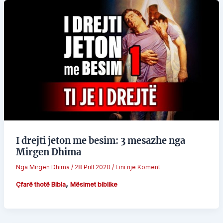
I drejti jeton me besim: 3 mesazhe nga
Mirgen Dhima
Nga
Mirgen Dhima
/
28 Prill 2020
/
Lini një Koment
,
Çfarë thotë Bibla
Mësimet biblike