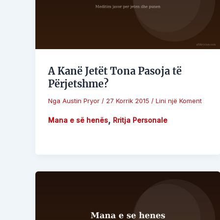
A Kanë Jetët Tona Pasoja të
Përjetshme?
Nga
Austin Pryor
/
27 Korrik 2015
/
Lini një Koment
,
Mana e së henës
Rritja Personale