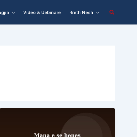
Kërko
ogjia
Video & Uebinare
Rreth Nesh