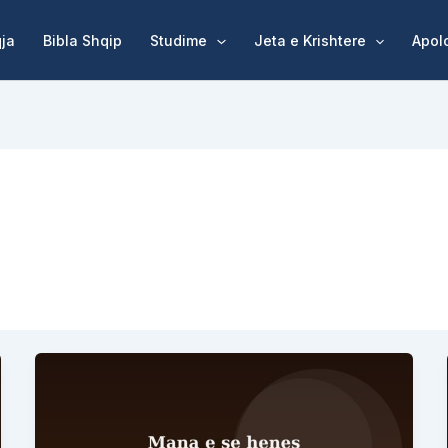
qja
Bibla Shqip
Studime
Jeta e Krishtere
Apol