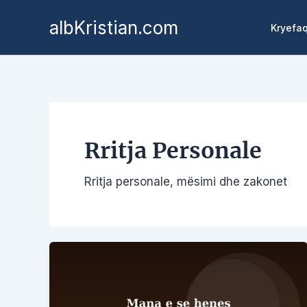
Kalo
albKristian.com
te
Kryefa
përmbajtja
Rritja Personale
Rritja personale, mësimi dhe zakonet