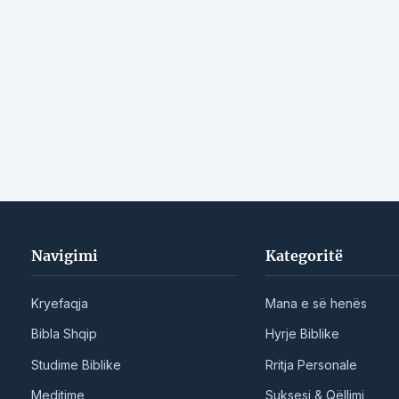
Navigimi
Kategoritë
Kryefaqja
Mana e së henës
Bibla Shqip
Hyrje Biblike
Studime Biblike
Rritja Personale
Meditime
Suksesi & Qëllimi