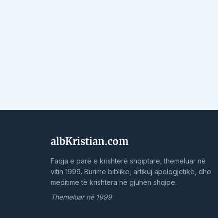
albKristian.com
Faqja e parë e krishterë shqiptare, themeluar në
vitin 1999. Burime biblike, artikuj apologjetikë, dhe
meditime të krishtera në gjuhën shqipe.
Themeluar në 1999