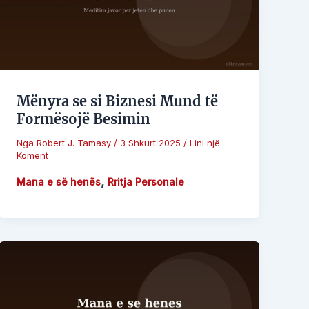
Mënyra se si Biznesi Mund të
Formësojë Besimin
Nga
Robert J. Tamasy
/
3 Shkurt 2025
/
Lini një
Koment
,
Mana e së henës
Rritja Personale