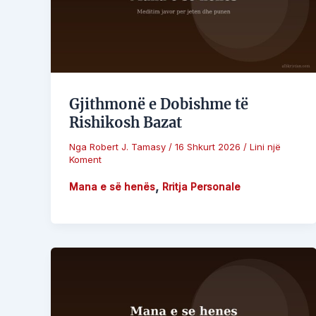
Gjithmonë e Dobishme të
Rishikosh Bazat
Nga
Robert J. Tamasy
/
16 Shkurt 2026
/
Lini një
Koment
,
Mana e së henës
Rritja Personale