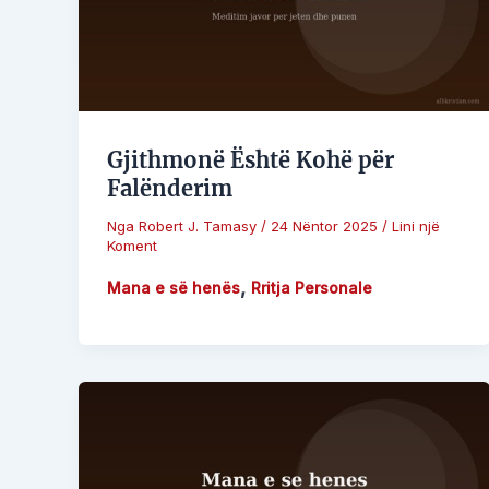
Gjithmonë Është Kohë për
Falënderim
Nga
Robert J. Tamasy
/
24 Nëntor 2025
/
Lini një
Koment
,
Mana e së henës
Rritja Personale