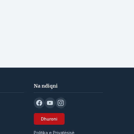
Na ndiqni
Dhuroni
Politika e Privatësisë