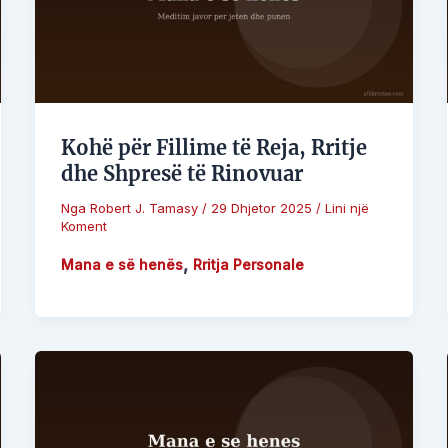
Kohë për Fillime të Reja, Rritje
dhe Shpresë të Rinovuar
Nga
Robert J. Tamasy
/
29 Dhjetor 2025
/
Lini një
Koment
,
Mana e së henës
Rritja Personale