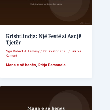
Krishtlindja: Një Festë si Asnjë
Tjetër
Nga
Robert J. Tamasy
/
22 Dhjetor 2025
/
Lini një
Koment
,
Mana e së henës
Rritja Personale