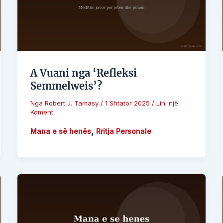
A Vuani nga ‘Refleksi
Semmelweis’?
Nga
Robert J. Tamasy
/
1 Shtator 2025
/
Lini një
Koment
,
Mana e së henës
Rritja Personale