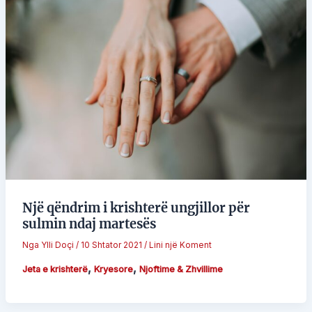
Një qëndrim i krishterë ungjillor për
sulmin ndaj martesës
Nga
Ylli Doçi
/
10 Shtator 2021
/
Lini një Koment
,
,
Jeta e krishterë
Kryesore
Njoftime & Zhvillime