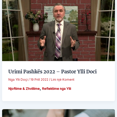
Urimi Pashkës 2022 – Pastor Ylli Doci
Nga
Ylli Doçi
/
19 Prill 2022
/
Lini një Koment
,
Njoftime & Zhvillime
Reflektime nga Ylli