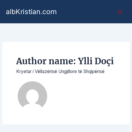
Kalo
albKristian.com
te
përmbajtja
Author name: Ylli Doçi
Kryetar i Vëllazërisë Ungjillore të Shqipërisë