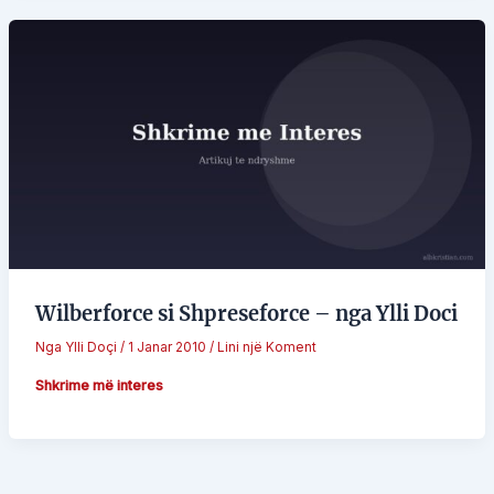
Wilberforce si Shpreseforce – nga Ylli Doci
Nga
Ylli Doçi
/
1 Janar 2010
/
Lini një Koment
Shkrime më interes