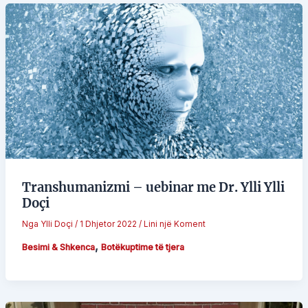
Transhumanizmi – uebinar me Dr. Ylli Ylli
Doçi
Nga
Ylli Doçi
/
1 Dhjetor 2022
/
Lini një Koment
,
Besimi & Shkenca
Botëkuptime të tjera