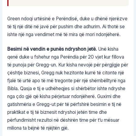
Green ndoqi urtësinë e Perëndisë, duke u dhënë njerëzve
të tij një ditë në javë për pushim dhe adhurim. Ai thotë se
ishte një nga vendimet më të mira që mori ndonjëherë.
Besimi në vendin e punës ndryshon jetë.
Unë kisha
qenë duke u fshehur nga Perëndia për 20 vjet kur fillova
të punoja për Gregg-un. Kur kisha nevojë për përgjigje për
çështje biznesi, Gregg nuk hezitonte kurrë të citonte një
fjalë të urtë apo të më tregonte për një shëmbëlltyrë nga
Bibla. Qasja e tij e udhëheqjes si shërbëtor ishte ndryshe
nga çdo gjë që kisha përjetuar ndonjëherë. Guximi dhe
gatishmëria e Gregg-ut për të përfshirë besimin e tij në
praktikat e tij të biznesit ndryshoi jetën time dhe
përfundimisht rezultoi në dëshirën time për t’u mësuar
miliona ta bëjnë të njëjtën gjë.