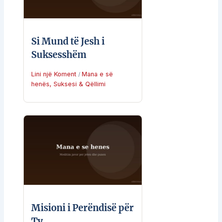
Si Mund të Jesh i
Suksesshëm
Lini një Koment
Mana e së
/
henës
,
Suksesi & Qëllimi
Misioni i Perëndisë për
Ty