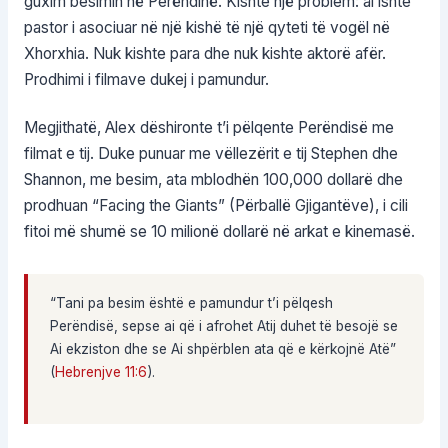
guxim besimin në Perëndinë. Kishte një problem: ai ishte
pastor i asociuar në një kishë të një qyteti të vogël në
Xhorxhia. Nuk kishte para dhe nuk kishte aktorë afër.
Prodhimi i filmave dukej i pamundur.
Megjithatë, Alex dëshironte t’i pëlqente Perëndisë me
filmat e tij. Duke punuar me vëllezërit e tij Stephen dhe
Shannon, me besim, ata mblodhën 100,000 dollarë dhe
prodhuan “Facing the Giants” (Përballë Gjigantëve), i cili
fitoi më shumë se 10 milionë dollarë në arkat e kinemasë.
“Tani pa besim është e pamundur t’i pëlqesh
Perëndisë, sepse ai që i afrohet Atij duhet të besojë se
Ai ekziston dhe se Ai shpërblen ata që e kërkojnë Atë”
(
Hebrenjve 11:6
).