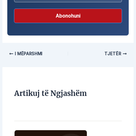
Abonohuni
I MËPARSHMI
TJETËR
Artikuj të Ngjashëm