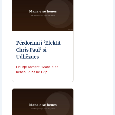
Përdorimi i ‘Efektit
Chris Paul’ si
Udhëzues
Lini një Koment
Mana e së
/
henës
,
Puna në Ekip