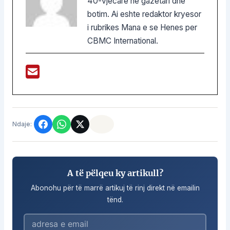
40-vjecare ne gazetari dhe
botim. Ai eshte redaktor kryesor
i rubrikes Mana e se Henes per
CBMC International.
Ndaje:
A të pëlqeu ky artikull?
Abonohu për të marrë artikuj të rinj direkt në emailin
tënd.