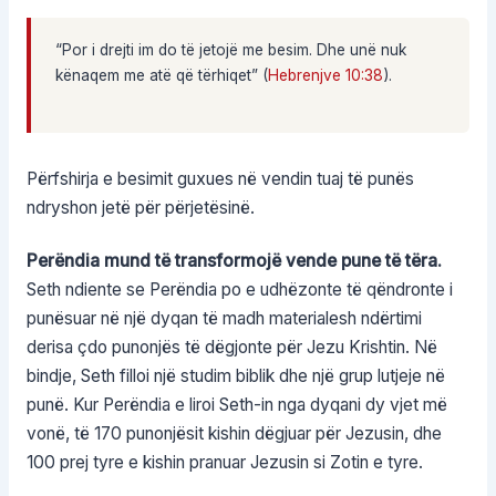
“Por i drejti im do të jetojë me besim. Dhe unë nuk
kënaqem me atë që tërhiqet” (
Hebrenjve 10:38
).
Përfshirja e besimit guxues në vendin tuaj të punës
ndryshon jetë për përjetësinë.
Perëndia mund të transformojë vende pune të tëra.
Seth ndiente se Perëndia po e udhëzonte të qëndronte i
punësuar në një dyqan të madh materialesh ndërtimi
derisa çdo punonjës të dëgjonte për Jezu Krishtin. Në
bindje, Seth filloi një studim biblik dhe një grup lutjeje në
punë. Kur Perëndia e liroi Seth-in nga dyqani dy vjet më
vonë, të 170 punonjësit kishin dëgjuar për Jezusin, dhe
100 prej tyre e kishin pranuar Jezusin si Zotin e tyre.