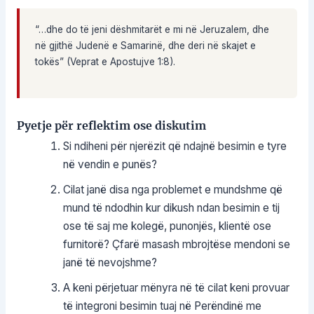
“…dhe do të jeni dëshmitarët e mi në Jeruzalem, dhe
në gjithë Judenë e Samarinë, dhe deri në skajet e
tokës” (Veprat e Apostujve 1:8).
Pyetje për reflektim ose diskutim
Si ndiheni për njerëzit që ndajnë besimin e tyre
në vendin e punës?
Cilat janë disa nga problemet e mundshme që
mund të ndodhin kur dikush ndan besimin e tij
ose të saj me kolegë, punonjës, klientë ose
furnitorë? Çfarë masash mbrojtëse mendoni se
janë të nevojshme?
A keni përjetuar mënyra në të cilat keni provuar
të integroni besimin tuaj në Perëndinë me