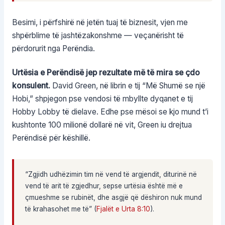
Besimi, i përfshirë në jetën tuaj të biznesit, vjen me
shpërblime të jashtëzakonshme — veçanërisht të
përdorurit nga Perëndia.
Urtësia e Perëndisë jep rezultate më të mira se çdo
konsulent.
David Green, në librin e tij “Më Shumë se një
Hobi,” shpjegon pse vendosi të mbyllte dyqanet e tij
Hobby Lobby të dielave. Edhe pse mësoi se kjo mund t’i
kushtonte 100 milionë dollarë në vit, Green iu drejtua
Perëndisë për këshillë.
“Zgjidh udhëzimin tim në vend të argjendit, diturinë në
vend të arit të zgjedhur, sepse urtësia është më e
çmueshme se rubinët, dhe asgjë që dëshiron nuk mund
të krahasohet me të” (
Fjalët e Urta 8:10
).