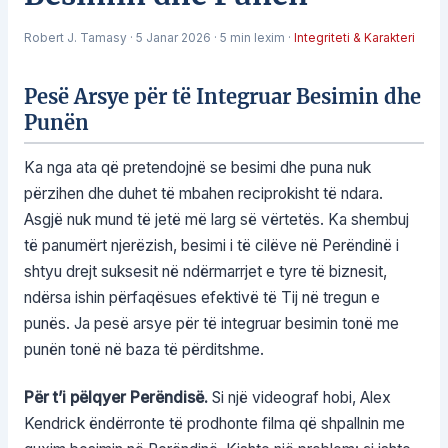
Robert J. Tamasy
·
5 Janar 2026
·
5 min lexim
·
Integriteti & Karakteri
Pesë Arsye për të Integruar Besimin dhe
Punën
Ka nga ata që pretendojnë se besimi dhe puna nuk
përzihen dhe duhet të mbahen reciprokisht të ndara.
Asgjë nuk mund të jetë më larg së vërtetës. Ka shembuj
të panumërt njerëzish, besimi i të cilëve në Perëndinë i
shtyu drejt suksesit në ndërmarrjet e tyre të biznesit,
ndërsa ishin përfaqësues efektivë të Tij në tregun e
punës. Ja pesë arsye për të integruar besimin tonë me
punën tonë në baza të përditshme.
Për t’i pëlqyer Perëndisë.
Si një videograf hobi, Alex
Kendrick ëndërronte të prodhonte filma që shpallnin me