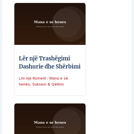
Lër një Trashëgimi
Dashurie dhe Shërbimi
Lini një Koment
Mana e së
/
henës
,
Suksesi & Qëllimi