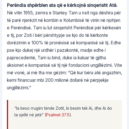
Perëndia shpërblen ata që e kërkojnë sinqerisht Atë.
Në vitin 1955, zemra e Stanley Tam u nxit nga dëshira për
të parë njerëzit në kombin e Kolumbisë të vinin në njohjen
e Perëndisë. Tam iu lut sinqerisht Perëndisë për kërkesën
e tij, por Zoti i bëri përshtypje se kjo do të kërkonte
dorëzimin e 100% të pronësisë së kompanisë së tij. Edhe
pse kjo dukej një urdhër i pazakontë, madje edhe i
paprecedentë, Tam iu bind, duke ia kaluar të gjitha
aksionet e kompanisë së tij një fondacioni ungjillëzimi. Vite
më vonë, ai më tha me gëzim: “Që kur bëra atë angazhim,
kemi financuar mbi 200 milionë dollarë në përpjekje
ungjillëzimi.”
“Ia beso rrugën tënde Zotit, ki besim tek Ai, dhe Ai do
ta sjellë në jetë” (
Psalmet 37:5
).