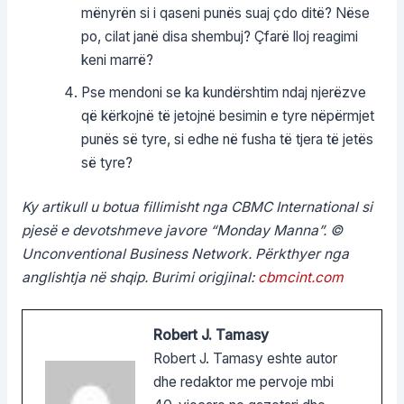
mënyrën si i qaseni punës suaj çdo ditë? Nëse
po, cilat janë disa shembuj? Çfarë lloj reagimi
keni marrë?
Pse mendoni se ka kundërshtim ndaj njerëzve
që kërkojnë të jetojnë besimin e tyre nëpërmjet
punës së tyre, si edhe në fusha të tjera të jetës
së tyre?
Ky artikull u botua fillimisht nga CBMC International si
pjesë e devotshmeve javore “Monday Manna”. ©
Unconventional Business Network. Përkthyer nga
anglishtja në shqip. Burimi origjinal:
cbmcint.com
Robert J. Tamasy
Robert J. Tamasy eshte autor
dhe redaktor me pervoje mbi