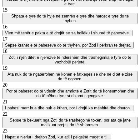
e tyre.
15
Shpata e tyre do të hyjë në zemrën e tyre dhe harqet e tyre do të
thyhen.
16
Vlen më tepër e pakta e të drejtit se sa bollëku i shumë të pabesëve.
17
Sepse krahët e të pabesëve do të thyhen, por Zoti i përkrah të drejtët.
18
Zoti i njeh ditët e njerëzve të ndershëm dhe trashëgimia e tyre do të
vazhdojë përjetë.
19
Ata nuk do të ngatërrohen në kohën e fatkeqësisë dhe në ditët e zisë
do të ngopen.
20
Por të pabesët do të vdesin dhe armiqtë e Zotit do të konsumohen dhe
do të bëhen tym si dhjami i qengjave.
21
I pabesi merr hua dhe nuk e kthen, por i drejti ka mëshirë dhe dhuron.
22
Sepse të bekuarit nga Zoti do të trashëgojnë tokën, por ata që janë
mallkuar prej tij do të shfarosen.
23
Hapat e njeriut i drejton Zoti, kur atij i pëlqejnë rrugët e tij.