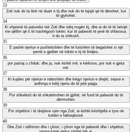
33
Zoti nuk do ta lërë në duart e tij dhe nuk do të lejojë që të dënohet, kur
të gjykohet.
34
Ki shpresë të patundur tek Zoti dhe ndiq rrugën tij, dhe ai do të të lartojë
me qëllim që ti të trashëgosh tokën; kur të pabesët të jenë të shfarosur,
ti do ta shikosh.
35
E pashë njeriun e pushtetshëm dhe të furishëm të begatohet si një
pemë e gjelbër në tokën e tij të lindjes,
36
por pastaj u zhduk; dhe ja, nuk është më; e kërkova, por nuk e gjeta
më.
37
Ki kujdes për njeriun e ndershëm dhe këqyr njeriun e drejtë, sepse e
ardhmja e këtij njeriu do të jetë paqja.
38
Por shkelësit do të shkatërrohen të gjithë; në fund të pabesët do të
dërrmohen.
39
Por shpëtimi i të drejtëve vjen nga Zoti; ai është kështjella e tyre në
kohën e fatkeqësisë.
40
Dhe Zoti i ndihmon dhe i çliron; i çliron nga të pabesët dhe i shpëton,
sepse kanë gjetur strehë tek ai.