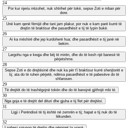
24
Por kur njeriu rrëzohet, nuk shtrihet për tokë, sepse Zoti e mban për
dore.
25
Unë kam qenë fëmijë dhe tani jam plakur, por nuk e kam parë kurrë të
drejtin të braktisur dhe pasardhësit e tij të lypin bukë.
26
Ai ka mëshirë dhe jep kurdoherë hua; dhe pasardhësit e tij janë në
bekim.
27
Largohu nga e keqja dhe bëj të mirën, dhe do të kesh një banesë të
përjetshme.
28
Sepse Zoti e do drejtësinë dhe nuk ka për t'i braktisur kurrë shenjtorët e
tij; ata do të ruhen përjetë, ndërsa pasardhësit e të pabesëve do të
shfarosen.
29
Të drejtët do të trashëgojnë tokën dhe do të banojnë gjithnjë mbi të.
30
Nga goja e të drejtit del dituri dhe gjuha e tij flet për drejtësi.
31
Ligji i Perëndisë të tij është në zemrën e tij; hapat e tij nuk do të
lëkunden.
32
I pabesi spiunon të drejtin dhe përpiqet ta vrasë.