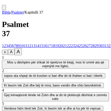
Bibla
/
Psalmet
/
Kapitulli
37
Psalmet
37
1
2
3
4
5
6
7
8
9
10
11
12
13
14
15
16
17
18
19
20
21
22
23
24
25
26
27
28
29
30
31
32
A
A
A
1
Mos u dëshpëro për shkak të njerëzve të këqij; mos ki smirë ata që
veprojnë me ligësi,
2
sepse ata shpejt do të kositen si bari dhe do të thahen si bari i blertë.
3
Ki besim tek Zoti dhe bëj të mira; bano vendin dhe shto besnikërinë.
4
Gjej kënaqësinë tënde në Zotin dhe ai do të plotësojë dëshirat e zemrës
sate.
5
Vendose fatin tënd tek Zoti, ki besim tek ai dhe ai ka për të vepruar.