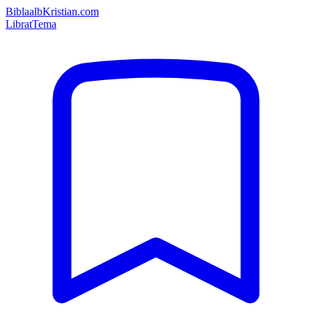
Bibla
albKristian.com
Librat
Tema