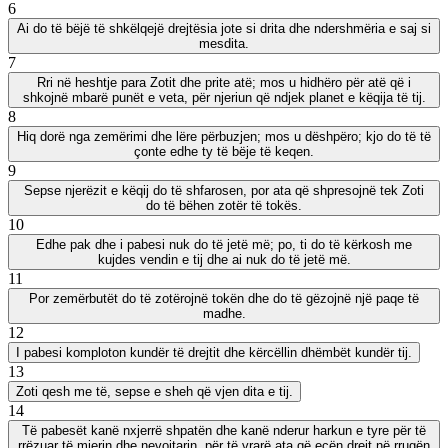
6
Ai do të bëjë të shkëlqejë drejtësia jote si drita dhe ndershmëria e saj si
mesdita.
7
Rri në heshtje para Zotit dhe prite atë; mos u hidhëro për atë që i
shkojnë mbarë punët e veta, për njeriun që ndjek planet e këqija të tij.
8
Hiq dorë nga zemërimi dhe lëre përbuzjen; mos u dëshpëro; kjo do të të
çonte edhe ty të bëje të keqen.
9
Sepse njerëzit e këqij do të shfarosen, por ata që shpresojnë tek Zoti
do të bëhen zotër të tokës.
10
Edhe pak dhe i pabesi nuk do të jetë më; po, ti do të kërkosh me
kujdes vendin e tij dhe ai nuk do të jetë më.
11
Por zemërbutët do të zotërojnë tokën dhe do të gëzojnë një paqe të
madhe.
12
I pabesi komploton kundër të drejtit dhe kërcëllin dhëmbët kundër tij.
13
Zoti qesh me të, sepse e sheh që vjen dita e tij.
14
Të pabesët kanë nxjerrë shpatën dhe kanë nderur harkun e tyre për të
rrëzuar të mjerin dhe nevojtarin, për të vrarë ata që ecën drejt në rrugën