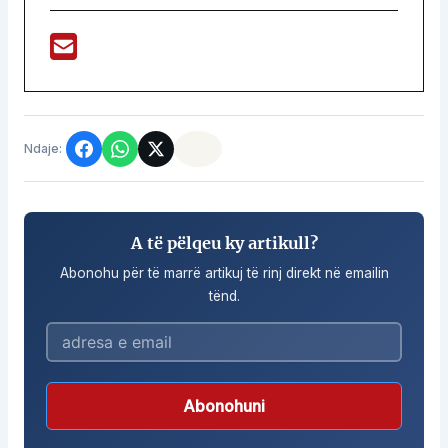
Ndaje:
A të pëlqeu ky artikull?
Abonohu për të marrë artikuj të rinj direkt në emailin
tënd.
Abonohuni