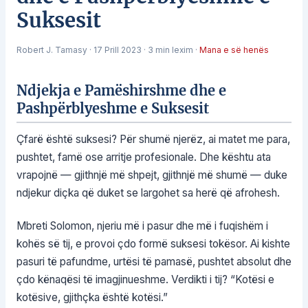
Suksesit
Robert J. Tamasy
·
17 Prill 2023
·
3 min lexim
·
Mana e së henës
Ndjekja e Pamëshirshme dhe e
Pashpërblyeshme e Suksesit
Çfarë është suksesi? Për shumë njerëz, ai matet me para,
pushtet, famë ose arritje profesionale. Dhe kështu ata
vrapojnë — gjithnjë më shpejt, gjithnjë më shumë — duke
ndjekur diçka që duket se largohet sa herë që afrohesh.
Mbreti Solomon, njeriu më i pasur dhe më i fuqishëm i
kohës së tij, e provoi çdo formë suksesi tokësor. Ai kishte
pasuri të pafundme, urtësi të pamasë, pushtet absolut dhe
çdo kënaqësi të imagjinueshme. Verdikti i tij? “Kotësi e
kotësive, gjithçka është kotësi.”