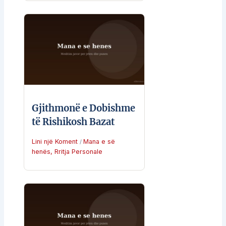
Gjithmonë e Dobishme
të Rishikosh Bazat
Lini një Koment
Mana e së
/
henës
,
Rritja Personale