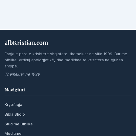
albKristian.com
Faqja e parë e krishterë shqiptare, themeluar në vitin 1999. Burime
biblike, artikuj apologjetikë, dhe meditime të krishtera në gjuhën
shqipe.
Themeluar në 1999
Navigimi
Kryefaqja
Bibla Shqip
Studime Biblike
Meditime