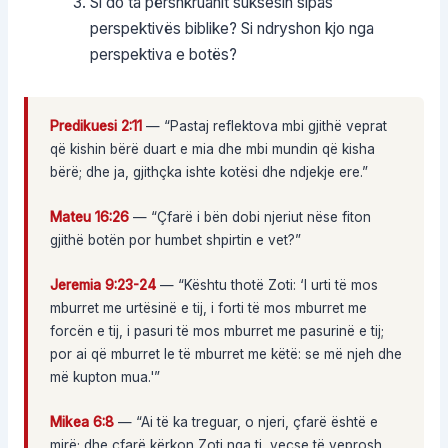
Si do ta përshkruanit suksesin sipas
perspektivës biblike? Si ndryshon kjo nga
perspektiva e botës?
Predikuesi 2:11
— “Pastaj reflektova mbi gjithë veprat
që kishin bërë duart e mia dhe mbi mundin që kisha
bërë; dhe ja, gjithçka ishte kotësi dhe ndjekje ere.”
Mateu 16:26
— “Çfarë i bën dobi njeriut nëse fiton
gjithë botën por humbet shpirtin e vet?”
Jeremia 9:23-24
— “Kështu thotë Zoti: ‘I urti të mos
mburret me urtësinë e tij, i forti të mos mburret me
forcën e tij, i pasuri të mos mburret me pasurinë e tij;
por ai që mburret le të mburret me këtë: se më njeh dhe
më kupton mua.'”
Mikea 6:8
— “Ai të ka treguar, o njeri, çfarë është e
mirë; dhe çfarë kërkon Zoti nga ti, veçse të veprosh