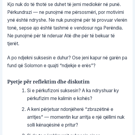
Kjo nuk do të thotë se duhet të jemi mediokër në punë.
Përkundrazi — ne punojmë me përsosmëri, por motivimi
ynë është ndryshe. Ne nuk punojmë për të provuar vlerën
tonë, sepse ajo është tashmë e vendosur nga Perëndia.
Ne punojmë për të nderuar Atë dhe për të bekuar të
tjerët.
A po ndjekni suksesin e duhur? Ose jeni kapur në garën pa
fund që Solomon e quajti “ndjekje e erës”?
Pyetje për reflektim dhe diskutim
Si e përkufizoni suksesin? A ka ndryshuar ky
përkufizim me kalimin e kohës?
A keni përjetuar ndonjëherë “zbrazëtinë e
arritjes” — momentin kur arritja e një qëllimi nuk
solli kënaqësinë e pritur?