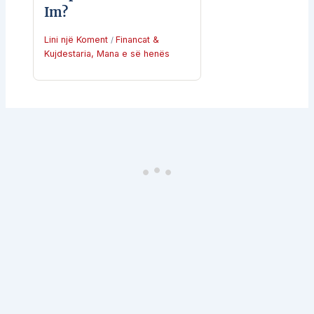
Im?
Lini një Koment
Financat &
/
Kujdestaria
,
Mana e së henës