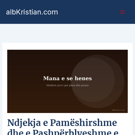
albKristian.com
Ndjekja e Pamëshirshme
dhe e Pashpërblyeshme e