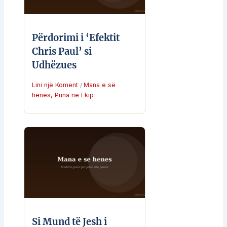
Përdorimi i ‘Efektit
Chris Paul’ si
Udhëzues
Lini një Koment
Mana e së
/
henës
,
Puna në Ekip
Si Mund të Jesh i