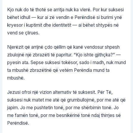
Kjo nuk do të thotë se arritja nuk ka vlerë. Por kur suksesi
bëhet idhull — kur ai zë vendin e Perëndisë si burimi ynë
kryesor i kuptimit dhe identitetit — ai bëhet shtypës në
vend se çlirues.
Njerëzit që arrijnë çdo qëllim që kanë vendosur shpesh
zbulojnë një zbrazëti të papritur. “Kjo ishte gjithçka?” —
pyesin ata. Sepse suksesi tokësor, sado i madh, nuk mund
ta mbushë zbrazëtinë që vetëm Perëndia mund ta
mbushë.
Jezusi ofroi një vizion alternativ të suksesit. Për Të,
suksesi nuk matet me atë që grumbullojmë, por me atë që
japim. Jo me pushtetin tonë, por me shërbimin tonë. Jo
me famën tonë, por me besnikërinë tonë ndaj thirrjes së
Perëndisë.