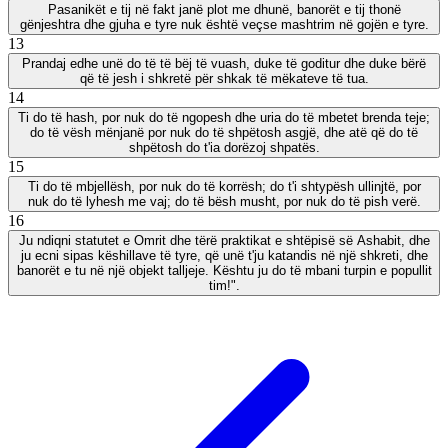
Pasanikët e tij në fakt janë plot me dhunë, banorët e tij thonë
gënjeshtra dhe gjuha e tyre nuk është veçse mashtrim në gojën e tyre.
13
Prandaj edhe unë do të të bëj të vuash, duke të goditur dhe duke bërë
që të jesh i shkretë për shkak të mëkateve të tua.
14
Ti do të hash, por nuk do të ngopesh dhe uria do të mbetet brenda teje;
do të vësh mënjanë por nuk do të shpëtosh asgjë, dhe atë që do të
shpëtosh do t'ia dorëzoj shpatës.
15
Ti do të mbjellësh, por nuk do të korrësh; do t'i shtypësh ullinjtë, por
nuk do të lyhesh me vaj; do të bësh musht, por nuk do të pish verë.
16
Ju ndiqni statutet e Omrit dhe tërë praktikat e shtëpisë së Ashabit, dhe
ju ecni sipas këshillave të tyre, që unë t'ju katandis në një shkreti, dhe
banorët e tu në një objekt talljeje. Kështu ju do të mbani turpin e popullit
tim!".