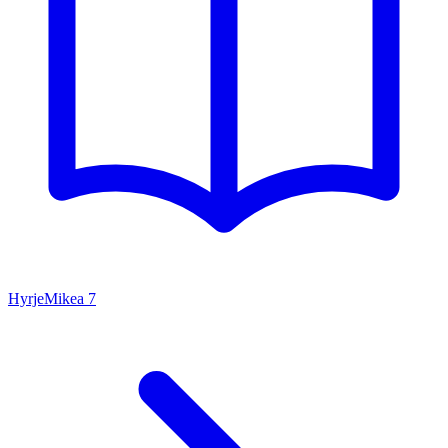
Hyrje
Mikea
7