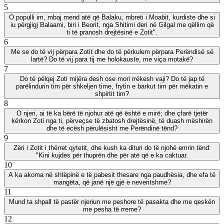
5
O populli im, mbaj mend atë që Balaku, mbreti i Moabit, kurdiste dhe si
iu përgjigj Balaami, biri i Beorit, nga Shitimi deri në Gilgal me qëllim që
ti të pranosh drejtësinë e Zotit".
6
Me se do të vij përpara Zotit dhe do të përkulem përpara Perëndisë së
lartë? Do të vij para tij me holokauste, me viça motakë?
7
Do të pëlqej Zoti mijëra desh ose mori rrëkesh vaji? Do të jap të
parëlindurin tim për shkeljen time, frytin e barkut tim për mëkatin e
shpirtit tim?
8
O njeri, ai të ka bërë të njohur atë që është e mirë; dhe çfarë tjetër
kërkon Zoti nga ti, përveçse të zbatosh drejtësinë, të duash mëshirën
dhe të ecësh përulësisht me Perëndinë tënd?
9
Zëri i Zotit i thërret qytetit, dhe kush ka dituri do të njohë emrin tënd:
"Kini kujdes për thuprën dhe për atë që e ka caktuar.
10
A ka akoma në shtëpinë e të pabesit thesare nga paudhësia, dhe efa të
mangëta, që janë një gjë e neveritshme?
11
Mund ta shpall të pastër njeriun me peshore të pasakta dhe me qeskën
me pesha të rreme?
12