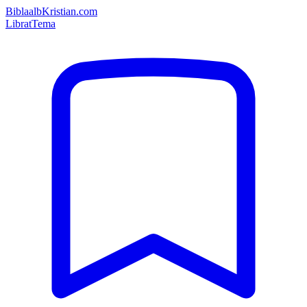
Bibla
albKristian.com
Librat
Tema