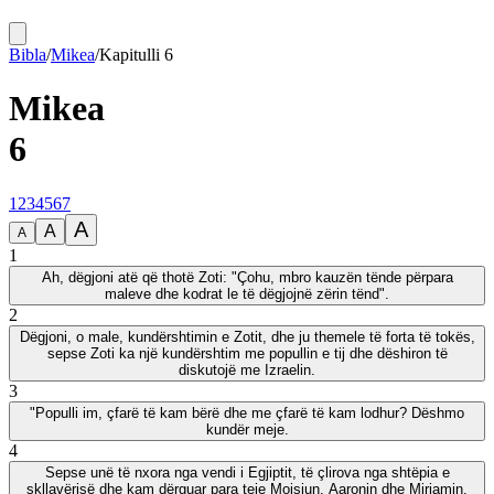
Bibla
/
Mikea
/
Kapitulli
6
Mikea
6
1
2
3
4
5
6
7
A
A
A
1
Ah, dëgjoni atë që thotë Zoti: "Çohu, mbro kauzën tënde përpara
maleve dhe kodrat le të dëgjojnë zërin tënd".
2
Dëgjoni, o male, kundërshtimin e Zotit, dhe ju themele të forta të tokës,
sepse Zoti ka një kundërshtim me popullin e tij dhe dëshiron të
diskutojë me Izraelin.
3
"Populli im, çfarë të kam bërë dhe me çfarë të kam lodhur? Dëshmo
kundër meje.
4
Sepse unë të nxora nga vendi i Egjiptit, të çlirova nga shtëpia e
skllavërisë dhe kam dërguar para teje Moisiun, Aaronin dhe Miriamin.