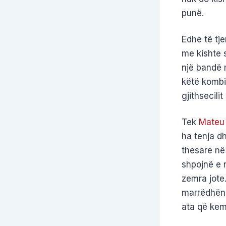
punë.
Edhe të tje
me kishte s
një bandë 
këtë kombi
gjithsecili
Tek
Mateu 
ha tenja d
thesare në 
shpojnë e n
zemra jote
marrëdhëni
ata që kem