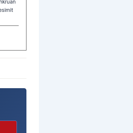
shkruan
esimit