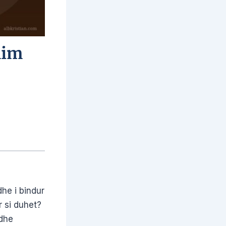
him
he i bindur
r si duhet?
 dhe