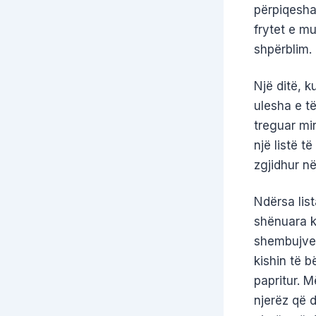
përpiqesha
frytet e m
shpërblim.
Një ditë, k
ulesha e të
treguar mir
një listë t
zgjidhur në
Ndërsa list
shënuara k
shembujve 
kishin të b
papritur. 
njerëz që 