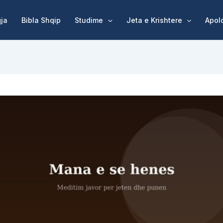
qja
Bibla Shqip
Studime
Jeta e Krishtere
Apol