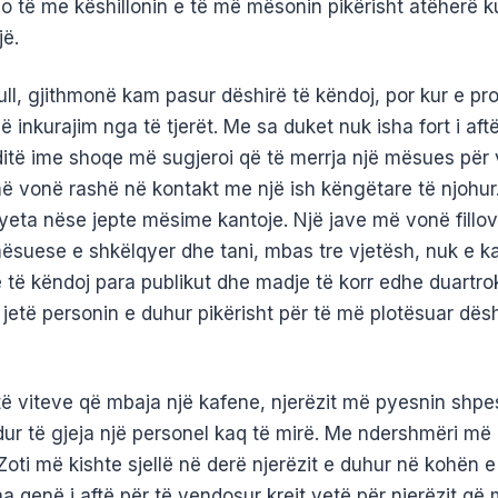
do të me këshillonin e të më mësonin pikërisht atëherë k
jë.
ll, gjithmonë kam pasur dëshirë të këndoj, por kur e pr
ë inkurajim nga të tjerët. Me sa duket nuk isha fort i aft
ditë ime shoqe më sugjeroi që të merrja një mësues për 
më vonë rashë në kontakt me një ish këngëtare të njohur
yeta nëse jepte mësime kantoje. Një jave më vonë fillov
mësuese e shkëlqyer dhe tani, mbas tre vjetësh, nuk e 
të këndoj para publikut dhe madje të korr edhe duartroki
 jetë personin e duhur pikërisht për të më plotësuar dës
të viteve që mbaja një kafene, njerëzit më pyesnin shpe
ur të gjeja një personel kaq të mirë. Me ndershmëri më 
oti më kishte sjellë në derë njerëzit e duhur në kohën 
a qenë i aftë për të vendosur krejt vetë për njerëzit që