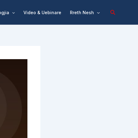
ogjia
Video & Uebinare
Rreth Nesh