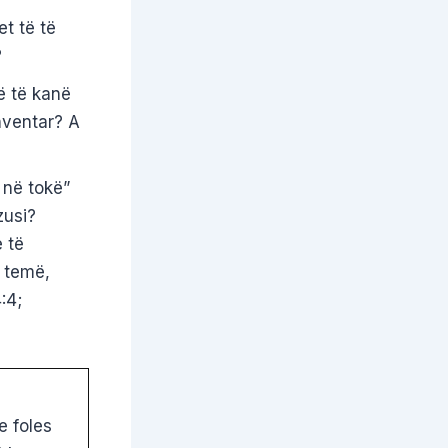
t të të
?
ë të kanë
inventar? A
 në tokë”
zusi?
 të
ë temë,
:4;
e foles