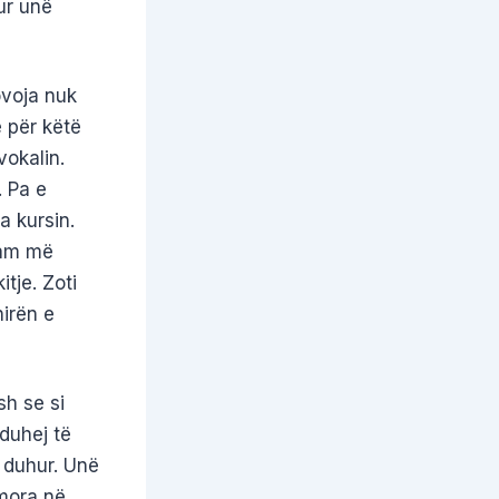
ur unë
ovoja nuk
ë për këtë
vokalin.
. Pa e
a kursin.
kam më
tje. Zoti
hirën e
sh se si
duhej të
e duhur. Unë
 mora në