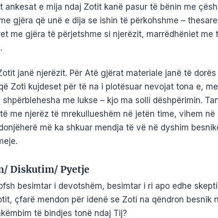
t ankesat e mija ndaj Zotit kanë pasur të bënin me çësh
me gjëra që unë e dija se ishin të përkohshme – thesare
ret me gjëra të përjetshme si njerëzit, marrëdhëniet me
.
 Zotit janë njerëzit. Për Atë gjërat materiale janë të dorës
që Zoti kujdeset për të na i plotësuar nevojat tona e, me
ë shpërblehesha me lukse – kjo ma solli dëshpërimin. Tan
atë me njerëz të mrekullueshëm në jetën time, vihem në s
ndonjëherë më ka shkuar mendja të vë në dyshim besnik
meje.
m/ Diskutim/ Pyetje
fsh besimtar i devotshëm, besimtar i ri apo edhe skepti
tit, çfarë mendon për idenë se Zoti na qëndron besnik 
këmbim të bindjes tonë ndaj Tij?