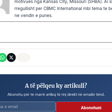
motivues nga Kansas City, Missouri (SHBA). Ai 
rregullisht per CBMC International mbi tema te b
ne vendin e punes.
A të pëlqeu ky artikull?
Abonohu për të marrë artikuj të rinj direkt në emailin tënd.
Abonohuni