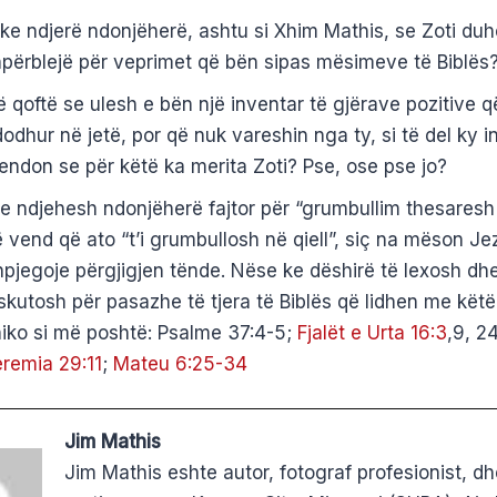
ke ndjerë ndonjëherë, ashtu si Xhim Mathis, se Zoti duhe
përblejë për veprimet që bën sipas mësimeve të Biblës
 qoftë se ulesh e bën një inventar të gjërave pozitive q
odhur në jetë, por që nuk vareshin nga ty, si të del ky 
ndon se për këtë ka merita Zoti? Pse, ose pse jo?
e ndjehesh ndonjëherë fajtor për “grumbullim thesaresh
 vend që ato “t’i grumbullosh në qiell”, siç na mëson Je
pjegoje përgjigjen tënde. Nëse ke dëshirë të lexosh dhe
skutosh për pasazhe të tjera të Biblës që lidhen me kët
iko si më poshtë: Psalme 37:4-5;
Fjalët e Urta 16:3
,9, 24
remia 29:11
;
Mateu 6:25-34
Jim Mathis
Jim Mathis eshte autor, fotograf profesionist, dh