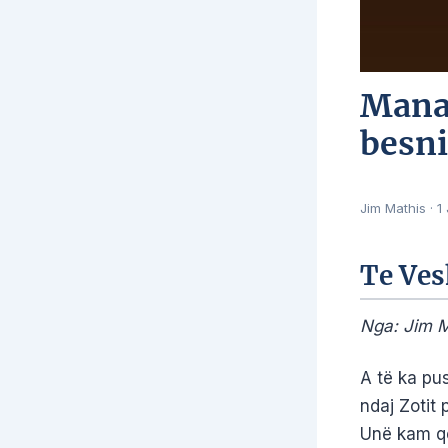
Mana 
besni
Jim Mathis
·
1
Te Ves
Nga: Jim M
A të ka pu
ndaj Zotit 
Unë kam qe