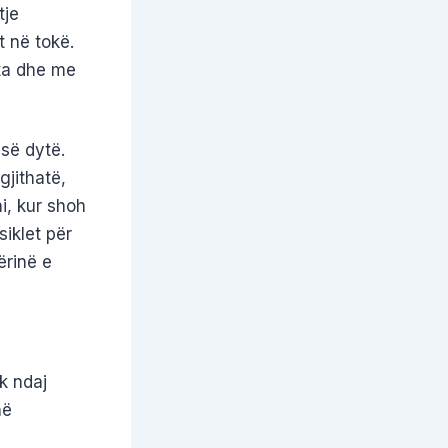
tje
t në tokë.
 ta dhe me
 së dytë.
gjithatë,
i, kur shoh
iklet për
ërinë e
k ndaj
në