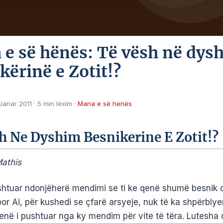
e së hënës: Të vësh në dys
kërinë e Zotit!?
 Janar 2011
·
5 min lexim
·
Mana e së henës
h Ne Dyshim Besnikerine E Zotit!?
athis
shtuar ndonjëherë mendimi se ti ke qenë shumë besnik d
por Ai, për kushedi se çfarë arsyeje, nuk të ka shpërblye
në i pushtuar nga ky mendim për vite të tëra. Lutesha