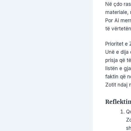
Në çdo ras
materiale, 
Por Ai mer
të vërtetën
Prioritet e
Unë e dija 
prisja që t
listën e gj
faktin që 
Zotit ndaj 
Reflekti
Qo
Zo
sh