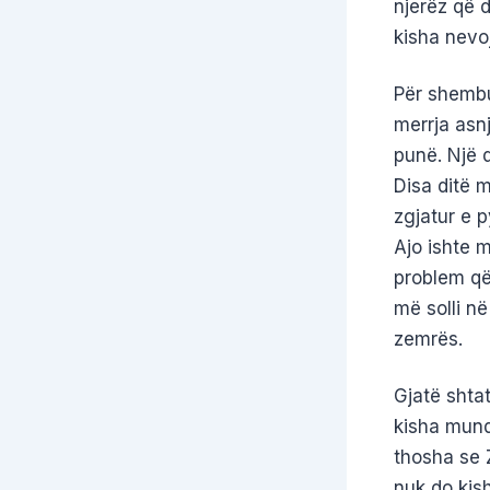
njerëz që 
kisha nevo
Për shembu
merrja asnj
punë. Një 
Disa ditë 
zgjatur e p
Ajo ishte 
problem që 
më solli në
zemrës.
Gjatë shta
kisha mund
thosha se Z
nuk do kish