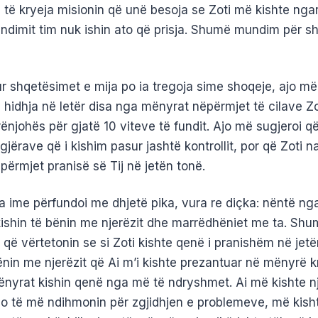
 të kryeja misionin që unë besoja se Zoti më kishte ngar
undimit tim nuk ishin ato që prisja. Shumë mundim për 
ur shqetësimet e mija po ia tregoja sime shoqeje, ajo më
 hidhja në letër disa nga mënyrat nëpërmjet të cilave Zo
ënjohës për gjatë 10 viteve të fundit. Ajo më sugjeroi që
ë gjërave që i kishim pasur jashtë kontrollit, por që Zoti na
përmjet pranisë së Tij në jetën tonë.
a ime përfundoi me dhjetë pika, vura re diçka: nëntë nga
ishin të bënin me njerëzit dhe marrëdhëniet me ta. Shu
që vërtetonin se si Zoti kishte qenë i pranishëm në jetë
ënin me njerëzit që Ai m’i kishte prezantuar në mënyrë kr
Mënyrat kishin qenë nga më të ndryshmet. Ai më kishte 
do të më ndihmonin për zgjidhjen e problemeve, më kisht