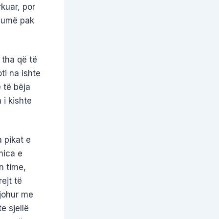
kuar, por
shumë pak
 tha që të
ti na ishte
 të bëja
 i kishte
 pikat e
mica e
n time,
ejt të
njohur me
e sjellë