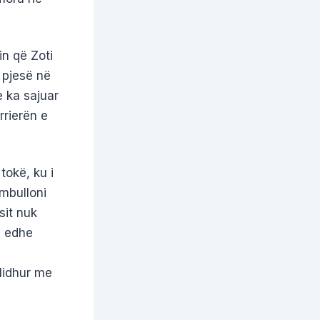
in që Zoti
 pjesë në
e ka sajuar
rierën e
tokë, ku i
mbulloni
sit nuk
ë edhe
lidhur me