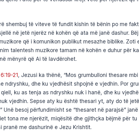
rë shembuj të viteve të fundit kishin të bënin po me fakt
jellë në jetë njerëz në kohën që ata më janë dashur. Bëj
muzikore që i komunikon publikut mesazhe biblike. Zoti 
nim talentesh muzikore tamam në kohën e duhur për kar
t në mënyrë që Ai të lavdërohet.
6:19-21
, Jezusi ka thënë, “Mos grumbulloni thesare mbi 
he ndryshku, dhe ku vjedhësit shpojnë e vjedhin. Por gru
qiell, ku as tenja as ndryshku nuk i hanë, dhe ku vjedhë
uk vjedhin. Sepse aty ku është thesari yt, aty do të jet
.” Unë besoj përfundimisht se “thesaret në parajsë” janë
et tona me njerëzit, miqësitë dhe gjithçka bëjmë për tu 
i pranë me dashurinë e Jezu Krishtit.