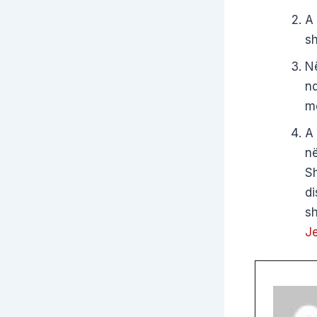
A 
sh
Në
nd
me
A 
në
Sh
di
sh
Je