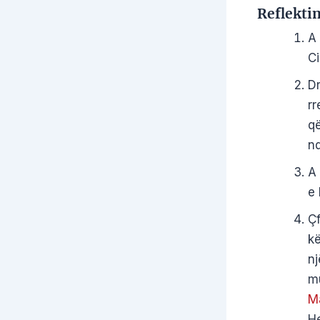
Reflekti
A 
Ci
Dr
rr
që
nd
A 
e 
Çf
kë
nj
mu
M
He