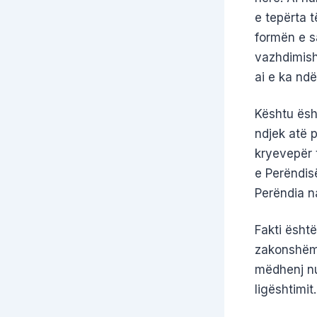
e tepërta 
formën e s
vazhdimish
ai e ka ndë
Kështu ësht
ndjek atë p
kryevepër t
e Perëndisë
Perëndia n
Fakti është
zakonshëm 
mëdhenj nuk
ligështimit.