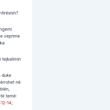
tirësish?
angemi
he veprime
 ka
tejkalimin
n duke
dërrohet në
blën,
ëtë temë:
:12-14
;