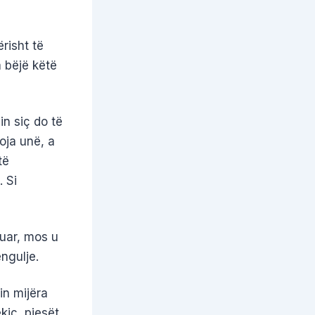
risht të
a bëjë këtë
in siç do të
oja unë, a
të
 Si
juar, mos u
ngulje.
in mijëra
kiç, pjesët