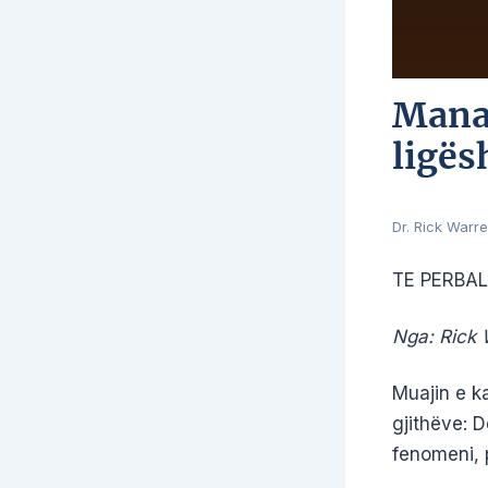
Mana 
ligës
Dr. Rick Warr
TE PERBAL
Nga: Rick 
Muajin e k
gjithëve: D
fenomeni, 