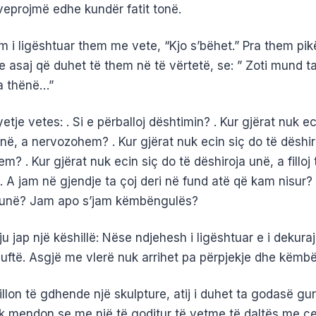
 veprojmë edhe kundër fatit tonë.
 i ligështuar them me vete, “Kjo s’bëhet.” Pra them pikë
 asaj që duhet të them në të vërtetë, se: ” Zoti mund t
a thënë…”
yetje vetes: . Si e përballoj dështimin? . Kur gjërat nuk ec
në, a nervozohem? . Kur gjërat nuk ecin siç do të dëshir
? . Kur gjërat nuk ecin siç do të dëshiroja unë, a filloj 
A jam në gjendje ta çoj deri në fund atë që kam nisur? .
 unë? Jam apo s’jam këmbëngulës?
’ju jap një këshillë: Nëse ndjehesh i ligështuar e i dekura
luftë. Asgjë me vlerë nuk arrihet pa përpjekje dhe këmbë
 fillon të gdhende një skulpture, atij i duhet ta godasë gur
uk mendon se me një të goditur të vetme të daltës me çe