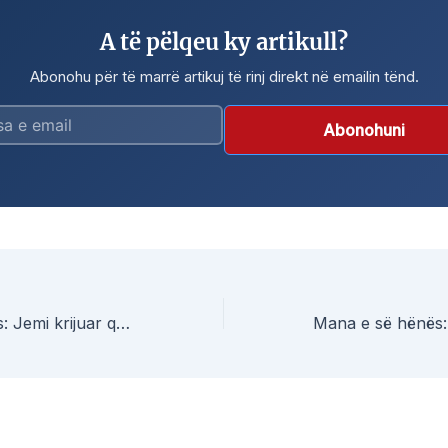
A të pëlqeu ky artikull?
Abonohu për të marrë artikuj të rinj direkt në emailin tënd.
Abonohuni
Mana e së Hënës: Jemi krijuar që t’u shërbejmë të tjerëve