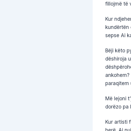
fillojmë të
Kur ndjehem
kundërtën e
sepse Ai k
Bëji këto p
dëshiroja u
dëshpërohem
ankohem? . 
paraqitem
Më lejoni t
dorëzo pa 
Kur artisti
herë. Ai n