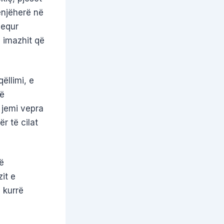
enjëherë në
hequr
 imazhit që
ëllimi, e
jë
 jemi vepra
r të cilat
ë
it e
 kurrë