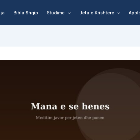
qja
Bibla Shqip
Studime
Jeta e Krishtere
Apol