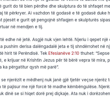
të gurit do të bien përdhe dhe skulptura do të shfaqet m
aj të përkryer. Ai vazhdon të godasë e të godasë duke 
t pjesët e gurit që pengojnë shfaqjen e skulpturës sipas
rtuar në mendjen e tij.
ë edhe në jetë. Asgjë nuk vjen lehtë. Njeriu i qepet një q
a pushim derisa dalëngadalë jeta e tij shndërrohet në n
ë hirit të Perëndisë. Tek
Efesianëve 2:10
thuhet: “Sepse
, e krijuar në Krishtin Jezus për të bërë vepra të mira, pë
a ka përgatitur qysh më parë”.
 se njerëzit e mëdhenj nuk janë gjë tjetër veçse njerëz t
të pajisur me një forcë të madhe këmbëngulëse. Njerëz
 dinë se si hiqet dorë prej diçkaje. Ata nuk i dorëzohen