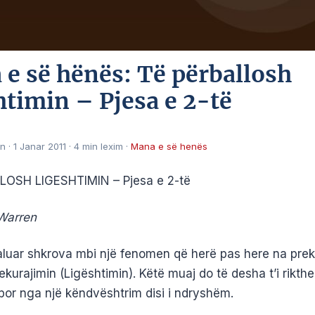
e së hënës: Të përballosh
htimin – Pjesa e 2-të
en
·
1 Janar 2011
·
4 min lexim
·
Mana e së henës
LOSH LIGESHTIMIN – Pjesa e 2-të
Warren
aluar shkrova mbi një fenomen që herë pas here na prek
ekurajimin (Ligështimin). Këtë muaj do të desha t’i rikthe
por nga një këndvështrim disi i ndryshëm.