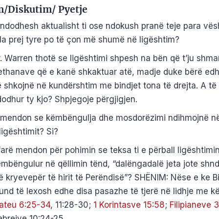
m/Diskutim/ Pyetje
ndodhesh aktualisht ti ose ndokush pranë teje para vësh
la prej tyre po të çon më shumë në ligështim?
. Warren thotë se ligështimi shpesh na bën që t’ju shm
ethanave që e kanë shkaktuar atë, madje duke bërë ed
 shkojnë në kundërshtim me bindjet tona të drejta. A të
odhur ty kjo? Shpjegoje përgjigjen.
mendon se këmbëngulja dhe mosdorëzimi ndihmojnë në 
ligështimit? Si?
arë mendon për pohimin se teksa ti e përball ligështimi
mbëngulur në qëllimin tënd, “dalëngadalë jeta jote shn
ë kryevepër të hirit të Perëndisë”? SHËNIM: Nëse e ke Bi
nd të lexosh edhe disa pasazhe të tjerë në lidhje me k
ateu 6:25-34
, 11:28-30;
1 Korintasve 15:58
;
Filipianeve 3
brejve 10:24-25