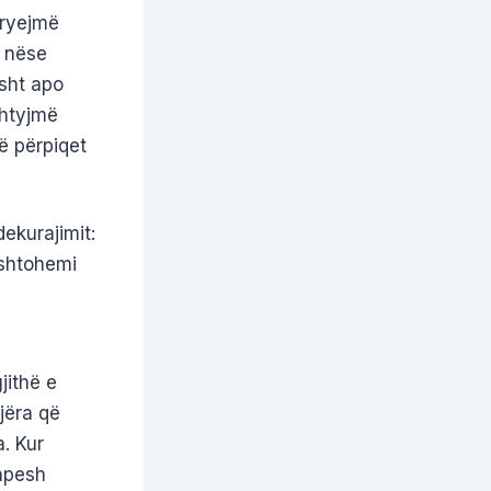
kryejmë
j nëse
sht apo
shtyjmë
ë përpiqet
dekurajimit:
ështohemi
jithë e
jëra që
. Kur
hpesh