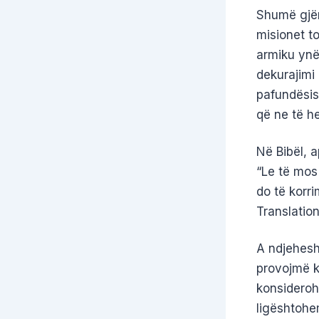
Shumë gjër
misionet t
armiku ynë
dekurajimi 
pafundësis
që ne të he
Në Bibël, a
“Le të mos
do të korr
Translation
A ndjehesh
provojmë k
konsiderohe
ligështohe