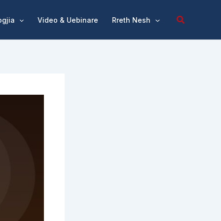
ogjia
Video & Uebinare
Rreth Nesh