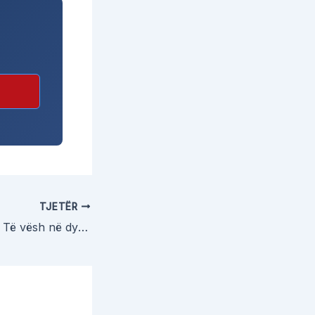
TJETËR
Mana e së hënës: Të vësh në dyshim besnikërinë e Zotit!?