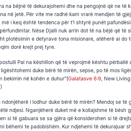
a na bëjnë të dekurajohemi dhe na pengojnë që ne të 
ona në jetë. Për vite me radhë kam vrarë mendjen të gje
 më i keq është tendenca për t’i shtyrë punët pafundësi
përfundimtar. Nëse Djalli nuk arrin dot të na bëjë që të 
ht plotësimin e detyrave tona misionare, atëherë ai do t
qim dorë krejt prej tyre.
postulli Pal na këshillon që të veprojmë kështu përballë 
 ligështohemi duke bërë të mirën, sepse, po të mos lig
im bekimin në kohën e duhur”(
Galatasve 6:9
, New Living
)
 ndonjëherë i lodhur duke bërë të mirën? Mendoj se të g
ëtë ndjesi. Nganjëherë duket më e kollajshme të bësh g
n si të gabuara se sa gjëra që konsiderohen si të drejta
mi bëhemi te padobishëm. Kur ndjehemi të dekurajuar s