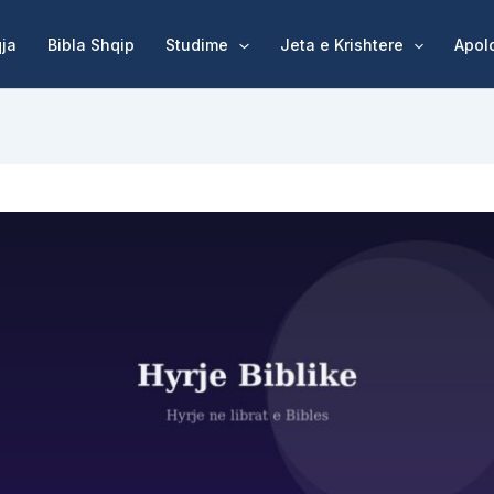
qja
Bibla Shqip
Studime
Jeta e Krishtere
Apol