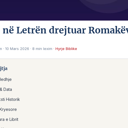
 në Letrën drejtuar Romakë
om
·
10 Mars 2026
·
8 min lexim
·
Hyrje Biblike
tja
ledhje
 & Data
sti Historik
Kryesore
ra e Librit