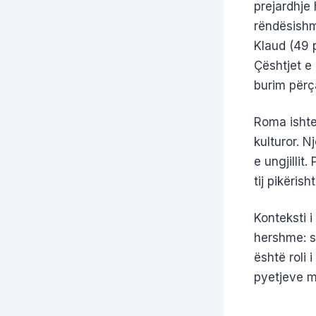
prejardhje 
rëndësishme
Klaud (49 
Çështjet e 
burim përça
Roma ishte 
kulturor. N
e ungjillit
tij pikërish
Konteksti 
hershme: s
është roli i
pyetjeve m