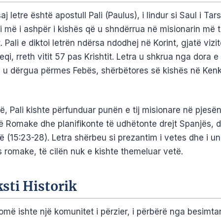
aj letre është apostull Pali (Paulus), i lindur si Saul i Tars
i më i ashpër i kishës që u shndërrua në misionarin më 
. Pali e diktoi letrën ndërsa ndodhej në Korint, gjatë vizitë
eqi, rreth vitit 57 pas Krishtit. Letra u shkrua nga dora e
e u dërgua përmes Febës, shërbëtores së kishës në Kenk
, Pali kishte përfunduar punën e tij misionare në pjesën
ë Romake dhe planifikonte të udhëtonte drejt Spanjës, d
(15:23-28). Letra shërbeu si prezantim i vetes dhe i ungjil
s romake, të cilën nuk e kishte themeluar vetë.
sti Historik
omë ishte një komunitet i përzier, i përbërë nga besimt