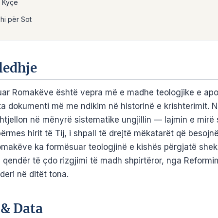
e Kyçe
i për Sot
ledhje
tuar Romakëve është vepra më e madhe teologjike e apost
a dokumenti më me ndikim në historinë e krishterimit. N
 shtjellon në mënyrë sistematike ungjillin — lajmin e mirë 
ërmes hirit të Tij, i shpall të drejtë mëkatarët që besoj
Romakëve ka formësuar teologjinë e kishës përgjatë she
 qendër të çdo rizgjimi të madh shpirtëror, nga Reformi
deri në ditët tona.
 & Data