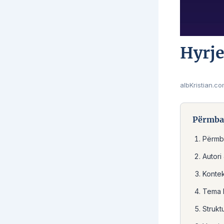
Hyrje
albKristian.c
Përmbaj
Përmb
Autori
Kontek
Tema 
Struktu