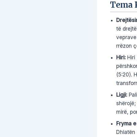
Tema 
Drejtësi
të drejtë
veprave t
rrëzon ç
Hiri:
Hiri
përshkon
(5:20). 
transfor
Ligji:
Pali
shërojë; 
mirë, po
Fryma e
Dhiatën 