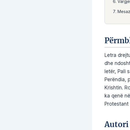
Vargj
Mesazh
Përmb
Letra drej
dhe ndosht
letër, Pali
Perëndia, p
Krishtin. 
ka qenë në
Protestant 
Autori