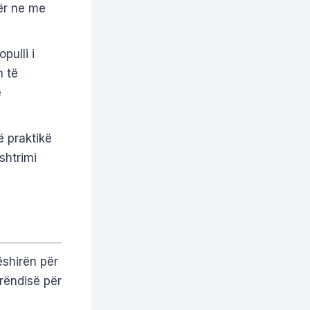
ër ne me
pulli i
n të
ë
ë praktikë
nshtrimi
ëshirën për
erëndisë për