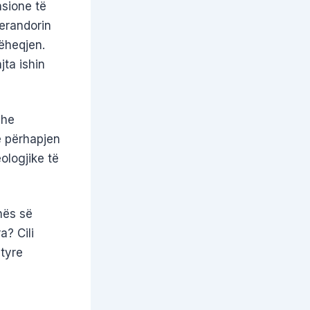
nsione të
perandorin
ëheqjen.
jta ishin
dhe
ë përhapjen
eologjike të
hës së
? Cili
ëtyre