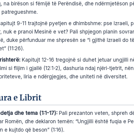
 na birëson si fëmijë të Perëndisë, dhe ndërmjetëson p
ë patregueshme.
pitujt 9-11 trajtojnë pyetjen e dhimbshme: pse Izraeli, po
, nuk e pranoi Mesinë e vet? Pali shpjegon planin sovra
ë, duke përfunduar me shpresën se “i gjithë Izraeli do t
t” (11:26).
rishterë:
Kapitujt 12-16 tregojnë si duhet jetuar ungjilli n
i si flijim i gjallë (12:1-2), dashuria ndaj njëri-tjetrit, në
riteteve, liria e ndërgjegjes, dhe uniteti në diversitet.
ra e Librit
etja dhe tema (1:1-17):
Pali prezanton veten, shpreh d
uar Romën, dhe deklaron temën: “Ungjilli është fuqia e P
n e kujtdo që beson” (1:16).