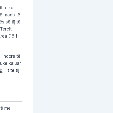
it, dikur
të madh të
s së tij të
 Tercit
rea (16:1-
 lindore të
uke kaluar
lit të tij
arë me