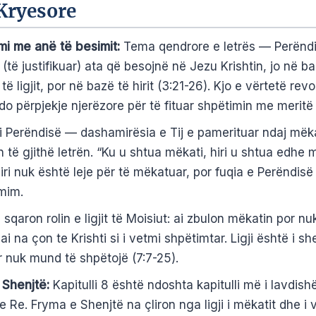
Kryesore
mi me anë të besimit:
Tema qendrore e letrës — Perëndia
 (të justifikuar) ata që besojnë në Jezu Krishtin, jo në b
ë ligjit, por në bazë të hirit (3:21-26). Kjo e vërtetë rev
do përpjekje njerëzore për të fituar shpëtimin me meritë
 i Perëndisë — dashamirësia e Tij e pamerituar ndaj më
 të gjithë letrën. “Ku u shtua mëkati, hiri u shtua edhe 
Hiri nuk është leje për të mëkatuar, por fuqia e Perëndisë
mim.
 sqaron rolin e ligjit të Moisiut: ai zbulon mëkatin por n
ai na çon te Krishti si i vetmi shpëtimtar. Ligji është i sh
r nuk mund të shpëtojë (7:7-25).
 Shenjtë:
Kapitulli 8 është ndoshta kapitulli më i lavdis
e Re. Fryma e Shenjtë na çliron nga ligji i mëkatit dhe i 