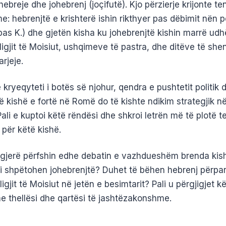
hebreje dhe johebrenj (joçifutë). Kjo përzierje krijonte te
: hebrenjtë e krishterë ishin rikthyer pas dëbimit nën 
pas K.) dhe gjetën kisha ku johebrenjtë kishin marrë udh
ligjit të Moisiut, ushqimeve të pastra, dhe ditëve të shen
rjeje.
kryeqyteti i botës së njohur, qendra e pushtetit politik 
jë kishë e fortë në Romë do të kishte ndikim strategjik n
. Pali e kuptoi këtë rëndësi dhe shkroi letrën më të plotë t
t për këtë kishë.
i gjerë përfshin edhe debatin e vazhdueshëm brenda kis
i shpëtohen johebrenjtë? Duhet të bëhen hebrenj përpara
 ligjit të Moisiut në jetën e besimtarit? Pali u përgjigjet k
e thellësi dhe qartësi të jashtëzakonshme.