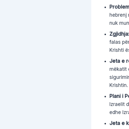
Problemi
hebrenj 
nuk mund
Zgjidhja
falas pë
Krishti ë
Jeta e r
mëkatit 
sigurimi
Krishtin.
Plani i 
Izraelit
edhe Izr
Jeta e k