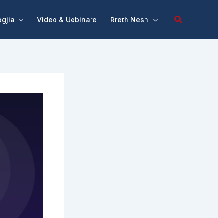
ogjia
Video & Uebinare
Rreth Nesh