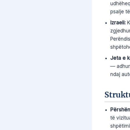
udhëheq,
psalje t
Izraeli:
Ka
zgjedhur
Perëndis
shpëtohe
Jeta e k
— adhurim
ndaj auto
Struktu
Përshënd
të vizit
shpëtimi