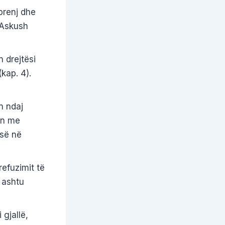
brenj dhe
 Askush
 drejtësi
kap. 4).
n ndaj
on me
isë në
refuzimit të
ë ashtu
i gjallë,