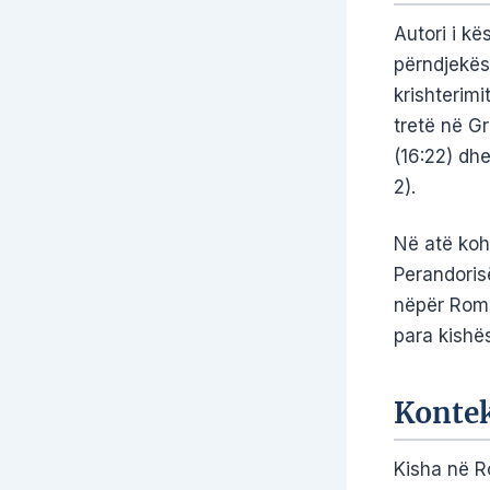
Autori i kës
përndjekës
krishterimit
tretë në Gr
(16:22) dh
2).
Në atë kohë
Perandoris
nëpër Romë 
para kishë
Kontek
Kisha në R