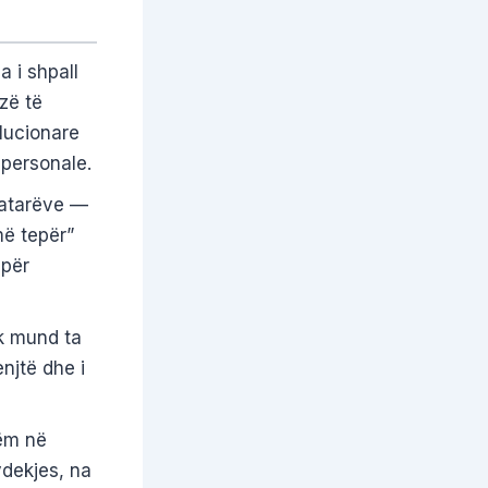
 i shpall
azë të
olucionare
 personale.
katarëve —
më tepër”
 për
uk mund ta
enjtë dhe i
hëm në
vdekjes, na