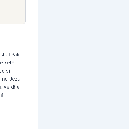
ull Palit
ë këtë
se si
në në Jezu
kujve dhe
mi