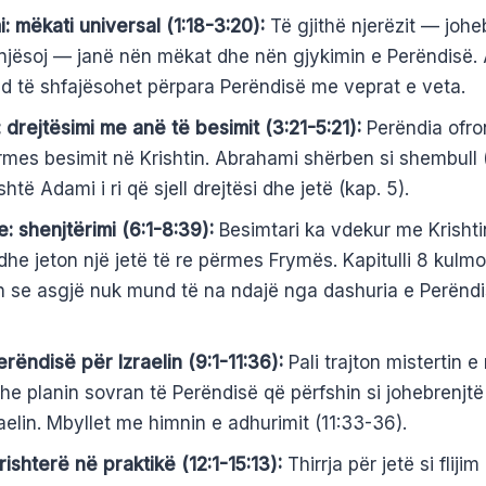
: mëkati universal (1:18-3:20):
Të gjithë njerëzit — johe
njësoj — janë nën mëkat dhe nën gjykimin e Perëndisë.
 të shfajësohet përpara Perëndisë me veprat e veta.
: drejtësimi me anë të besimit (3:21-5:21):
Perëndia ofron
rmes besimit në Krishtin. Abrahami shërben si shembull (
shtë Adami i ri që sjell drejtësi dhe jetë (kap. 5).
e: shenjtërimi (6:1-8:39):
Besimtari ka vdekur me Krishti
dhe jeton një jetë të re përmes Frymës. Kapitulli 8 kulm
n se asgjë nuk mund të na ndajë nga dashuria e Perënd
Perëndisë për Izraelin (9:1-11:36):
Pali trajton mistertin e 
 dhe planin sovran të Perëndisë që përfshin si johebrenjt
aelin. Mbyllet me himnin e adhurimit (11:33-36).
rishterë në praktikë (12:1-15:13):
Thirrja për jetë si flijim 