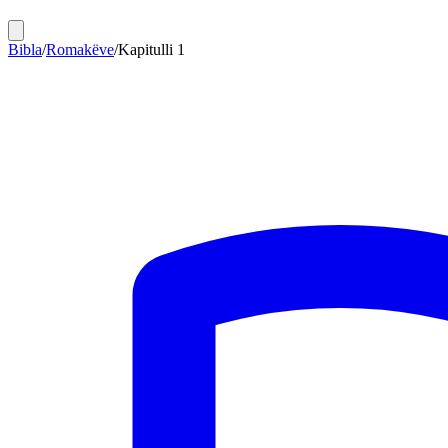
Bibla
/
Romakëve
/
Kapitulli
1