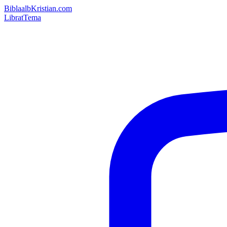
Bibla
albKristian.com
Librat
Tema