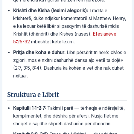
Krishti dhe Kisha (leximi alegorik):
Tradita e
krishterë, duke ndjekur komentatorë si Matthew Henry,
e ka lexuar këtë libër si pasqyrim të dashurisë midis
Krishtit (dhëndrit) dhe Kishës (nuses).
Efesianëve
5:25-32
mbështet këtë lexim.
Pritja dhe koha e duhur:
Libri përsërit tri herë: «Mos e
zgjoni, mos e nxitni dashurínë derisa ajo vetë ta dojë»
(2:7, 3:5, 8:4). Dashuria ka kohën e vet dhe nuk duhet
nxituar.
Struktura e Librit
Kapitulli 1:1-2:7:
Takimi i parë — tërheqja e ndërsjelltë,
komplimentet, dhe dëshira për afërsi. Nusja flet me
shoqet e saj dhe shpreh dashurínë për dhëndrin.