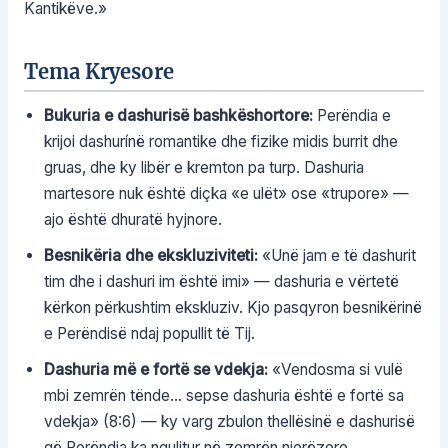
Kantikëve.»
Tema Kryesore
Bukuria e dashurisë bashkëshortore:
Perëndia e
krijoi dashurínë romantike dhe fizike midis burrit dhe
gruas, dhe ky libër e kremton pa turp. Dashuria
martesore nuk është diçka «e ulët» ose «trupore» —
ajo është dhuratë hyjnore.
Besnikëria dhe ekskluziviteti:
«Unë jam e të dashurit
tim dhe i dashuri im është imi» — dashuria e vërtetë
kërkon përkushtim ekskluziv. Kjo pasqyron besnikërinë
e Perëndisë ndaj popullit të Tij.
Dashuria më e fortë se vdekja:
«Vendosma si vulë
mbi zemrën tënde… sepse dashuria është e fortë sa
vdekja» (8:6) — ky varg zbulon thellësinë e dashurisë
që Perëndia ka ngulitur në zemrën njerëzore.