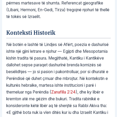
përmes martesave të shumta. Referencat gjeografike
(Libani, Hermoni, En-Gedi, Tirza) tregojnë njohuri të thellë
të tokës së Izraelit.
Konteksti Historik
Në botën e lashtë të Lindjes së Afërt, poezia e dashurisë
ishte një gjini letrare e njohur — Egjipti dhe Mesopotamia
kishin tradita të pasura. Megjithatë, Kantiku i Kantikëve
dallohet sepse paraqet dashurínë brenda kornizës së
besëlidhjes — jo si pasion i pakontrolluar, por si dhuratë e
Perëndisë që duhet çmuar dhe mbrojtur. Në kontekstin e
kulturës hebraike, martesa ishte institucioni i parë i
themeluar nga Perëndia (
Zanafilla 2:24
), dhe ky libër e
kremton atë me gëzim dhe bukuri. Tradita rabinikë e
konsideronte këtë libër aq të shenjtë sa Rabbi Akiva tha:
«E gjithë bota nuk ia vlen ditës kur iu dha Izraelit Kantiku i