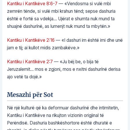
Kantiku i Kantikëve 8:6-7
— «Vendosma si vulë mbi
zemrën tënde, si vulë mbi krahun tënd; sepse dashuria
është e fortë sa vdekja… Ujërat e shumta nuk mund ta
shuajnë dashurínë, as lumenjt nuk mund ta mbytën.»
Kantiku i Kantikëve 2:16
— «I dashuri im është imi dhe unë
jam e tij; ai kullot midis zambakëve.»
Kantiku i Kantikëve 2:7
— «Ju bëj be, o bija të
Jeruzalemit… mos e zgjoni, mos e nxitni dashurínë derisa
ajo vetë ta dojë.»
Mesazhi për Sot
Në një kulturë që ka deformuar dashurínë dhe intimitetin,
Kantiku i Kantikëve na rikujton vizionin origjinal të
Perëndisë. Dashuria bashkëshortore është dhuratë e