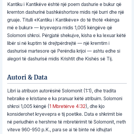
Kantiku i Kantikëve është një poem dashurie e bukur që
kremton dashurínë bashkëshortore midis një burri dhe një
gruaje. Titulli «Kantiku i Kantikëve» do të thotë «kënga
më e bukur» — kryevepra midis 1,005 këngëve që
Solomoni shkroi. Përgjatë shekujve, kisha e ka lexuar këtë
libër si në kuptim të drejtpërdrejtë — një kremtim i
dashurisë martesore që Perëndia krijoi — ashtu edhe si
alegori të dashurisë midis Krishtit dhe Kishës së Tij.
Autori & Data
Libri ia atribuon autorësinë Solomonit (1:1), dhe tradita
hebraike e kristiane e ka pranuar këtë atribuim. Solomoni
shkroi 1,005 këngë (
1 Mbretërve 4:32
), dhe kjo
konsiderohet kryevepra e tij poetike. Data e shkrimit bie
në periudhën e hershme të mbretërimit të Solomonit, rreth
viteve 960-950 p.K., para se ai të binte në idhujtari