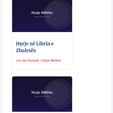
Hyrje në Librin e
Zbulesës
Lini një Koment
Hyrje Biblike
/