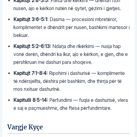
Kapitujt 2:8-3:5:
Ftesa dhe kërkimi — dhëndri fton
nusen, ajo e kërkon natën në qytet, gëzimi i gjetjes.
Kapitujt 3:6-5:1:
Dasma — procesioni mbretëror,
komplimentet e dhëndrit për nusen, bashkimi martesor i
bekuar.
Kapitujt 5:2-6:13:
Ndarja dhe rikërkimi — nusja hap
vonë derën, dhëndri ka ikur, ajo e kërkon, e gjen, dhe e
përshkruan me dashuri para shoqeve.
Kapitujt 7:1-8:4:
Ripohimi i dashurisë — komplimente
të ndërsjellta, dëshira për bashkim, dhe thirrja për të
mos nxituar dashurínë.
Kapitulli 8:5-14:
Përfundimi — fuqia e dashurisë, vlera
e saj e paçmueshme, dhe ftesa përfundimtare.
Vargje Kyçe