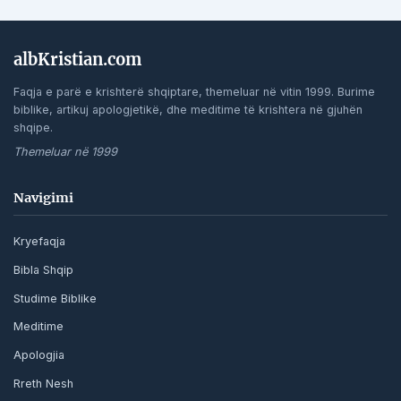
albKristian.com
Faqja e parë e krishterë shqiptare, themeluar në vitin 1999. Burime
biblike, artikuj apologjetikë, dhe meditime të krishtera në gjuhën
shqipe.
Themeluar në 1999
Navigimi
Kryefaqja
Bibla Shqip
Studime Biblike
Meditime
Apologjia
Rreth Nesh