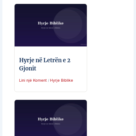
Hyrje në Letrën e 2
Gjonit
Lini një Koment
Hyrje Biblike
/