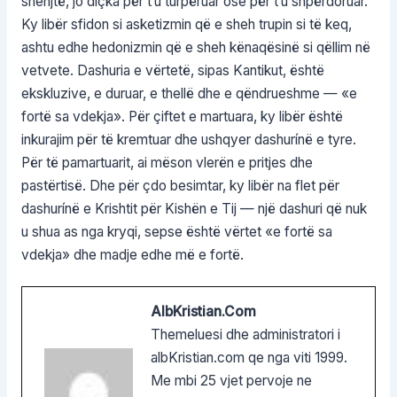
shenjtë, jo diçka për t’u turpëruar ose për t’u shpërdoruar.
Ky libër sfidon si asketizmin që e sheh trupin si të keq,
ashtu edhe hedonizmin që e sheh kënaqësinë si qëllim në
vetvete. Dashuria e vërtetë, sipas Kantikut, është
ekskluzive, e duruar, e thellë dhe e qëndrueshme — «e
fortë sa vdekja». Për çiftet e martuara, ky libër është
inkurajim për të kremtuar dhe ushqyer dashurínë e tyre.
Për të pamartuarit, ai mëson vlerën e pritjes dhe
pastërtisë. Dhe për çdo besimtar, ky libër na flet për
dashurínë e Krishtit për Kishën e Tij — një dashuri që nuk
u shua as nga kryqi, sepse është vërtet «e fortë sa
vdekja» dhe madje edhe më e fortë.
AlbKristian.com
Themeluesi dhe administratori i
albKristian.com qe nga viti 1999.
Me mbi 25 vjet pervoje ne