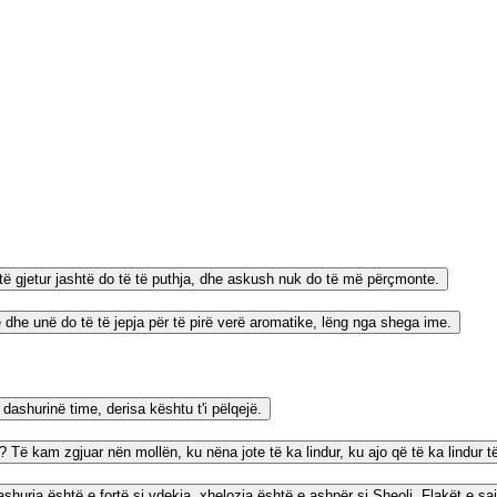
e të gjetur jashtë do të të puthja, dhe askush nuk do të më përçmonte.
 dhe unë do të të jepja për të pirë verë aromatike, lëng nga shega ime.
ashurinë time, derisa kështu t'i pëlqejë.
 Të kam zgjuar nën mollën, ku nëna jote të ka lindur, ku ajo që të ka lindur të
uria është e fortë si vdekja, xhelozia është e ashpër si Sheoli. Flakët e saj j