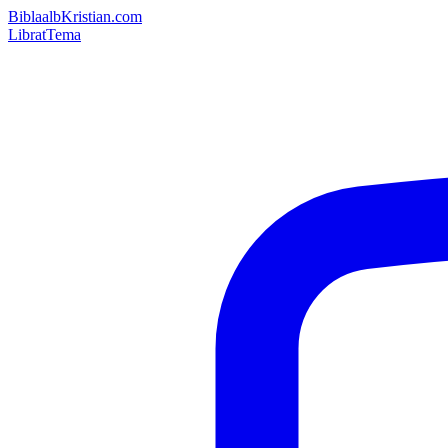
Bibla
albKristian.com
Librat
Tema