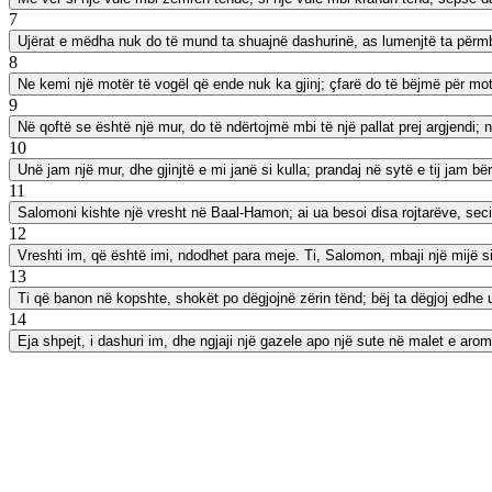
7
Ujërat e mëdha nuk do të mund ta shuajnë dashurinë, as lumenjtë ta përmbyt
8
Ne kemi një motër të vogël që ende nuk ka gjinj; çfarë do të bëjmë për motrë
9
Në qoftë se është një mur, do të ndërtojmë mbi të një pallat prej argjendi; 
10
Unë jam një mur, dhe gjinjtë e mi janë si kulla; prandaj në sytë e tij jam bë
11
Salomoni kishte një vresht në Baal-Hamon; ai ua besoi disa rojtarëve, secili pr
12
Vreshti im, që është imi, ndodhet para meje. Ti, Salomon, mbaji një mijë sikl
13
Ti që banon në kopshte, shokët po dëgjojnë zërin tënd; bëj ta dëgjoj edhe 
14
Eja shpejt, i dashuri im, dhe ngjaji një gazele apo një sute në malet e aro