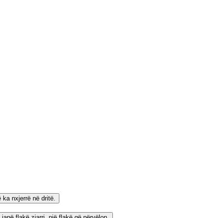
 ka nxjerrë në dritë.
anë flakë zjarri, një flakë që përvëlon.