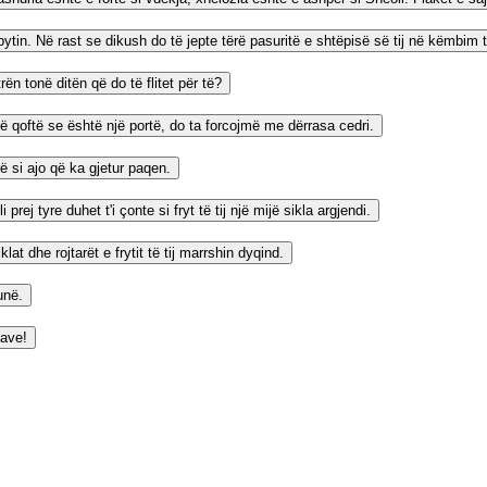
in. Në rast se dikush do të jepte tërë pasuritë e shtëpisë së tij në këmbim t
n tonë ditën që do të flitet për të?
në qoftë se është një portë, do ta forcojmë me dërrasa cedri.
rë si ajo që ka gjetur paqen.
ej tyre duhet t'i çonte si fryt të tij një mijë sikla argjendi.
at dhe rojtarët e frytit të tij marrshin dyqind.
unë.
mave!