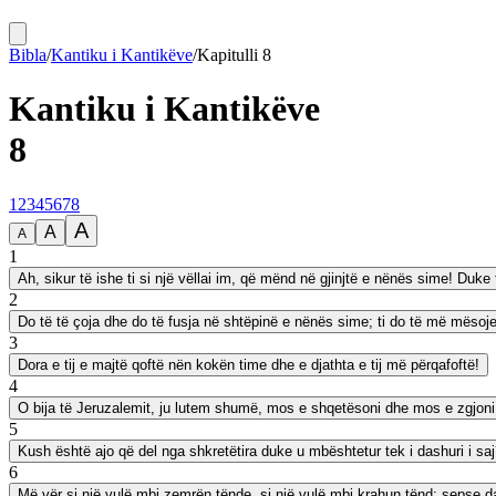
Bibla
/
Kantiku i Kantikëve
/
Kapitulli
8
Kantiku i Kantikëve
8
1
2
3
4
5
6
7
8
A
A
A
1
Ah, sikur të ishe ti si një vëllai im, që mënd në gjinjtë e nënës sime! Duk
2
Do të të çoja dhe do të fusja në shtëpinë e nënës sime; ti do të më mësoje
3
Dora e tij e majtë qoftë nën kokën time dhe e djathta e tij më përqafoftë!
4
O bija të Jeruzalemit, ju lutem shumë, mos e shqetësoni dhe mos e zgjoni d
5
Kush është ajo që del nga shkretëtira duke u mbështetur tek i dashuri i saj?
6
Më vër si një vulë mbi zemrën tënde, si një vulë mbi krahun tënd; sepse dash