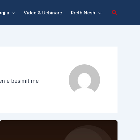
Kërko
ogjia
Video & Uebinare
Rreth Nesh
jen e besimit me