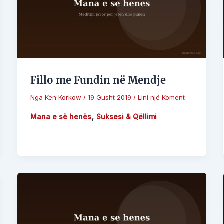
Fillo me Fundin në Mendje
Nga
Ken Korkow
/
19 Gusht 2019
/
Lini një Koment
,
Mana e së henës
Suksesi & Qëllimi