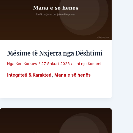
Mësime të Nxjerra nga Dështimi
Nga
Ken Korkow
/
27 Shkurt 2023
/
Lini një Koment
,
Integriteti & Karakteri
Mana e së henës