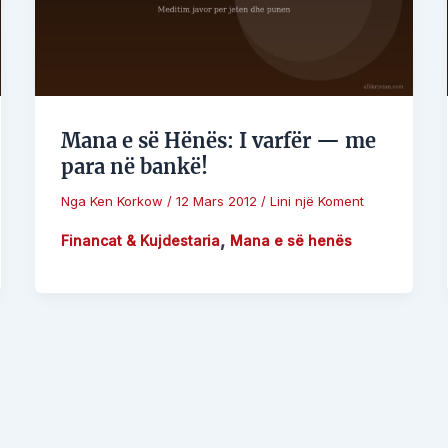
Mana e së Hënës: I varfër — me
para në bankë!
Nga
Ken Korkow
/
12 Mars 2012
/
Lini një Koment
,
Financat & Kujdestaria
Mana e së henës