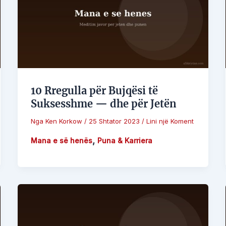
10 Rregulla për Bujqësi të
Suksesshme — dhe për Jetën
Nga
Ken Korkow
/
25 Shtator 2023
/
Lini një Koment
,
Mana e së henës
Puna & Karriera