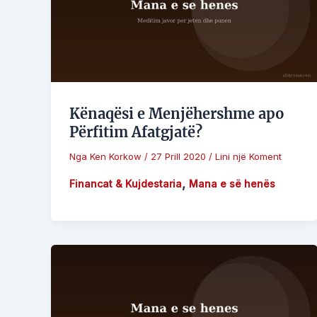
Kënaqësi e Menjëhershme apo
Përfitim Afatgjatë?
Nga
Ken Korkow
/
27 Prill 2020
/
Lini një Koment
,
Financat & Kujdestaria
Mana e së henës