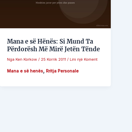
Mana e së Hënës: Si Mund Ta
Përdorësh Më Mirë Jetën Tënde
Nga
Ken Korkow
/
25 Korrik 2011
/
Lini një Koment
,
Mana e së henës
Rritja Personale