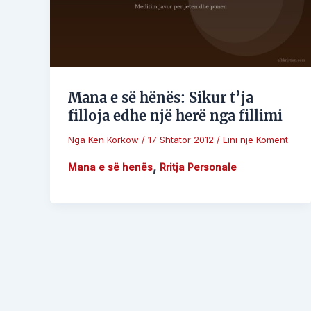
Mana e së hënës: Sikur t’ja
filloja edhe një herë nga fillimi
Nga
Ken Korkow
/
17 Shtator 2012
/
Lini një Koment
,
Mana e së henës
Rritja Personale