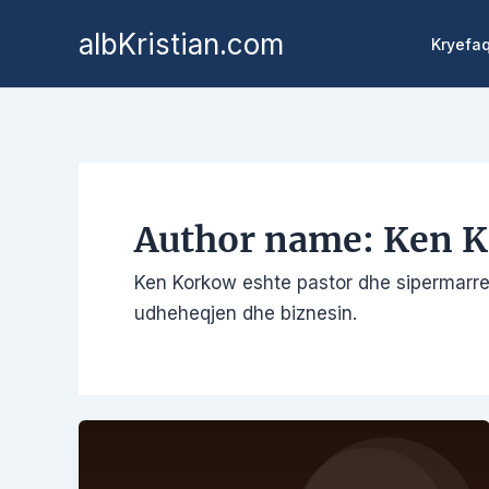
Kalo
albKristian.com
te
Kryefa
përmbajtja
Author name: Ken 
Ken Korkow eshte pastor dhe sipermarres
udheheqjen dhe biznesin.