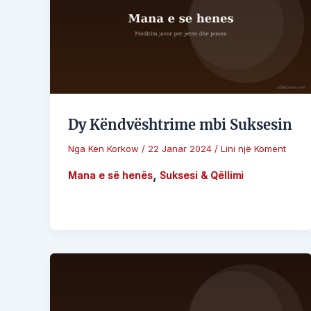
Dy Këndvështrime mbi Suksesin
Nga
Ken Korkow
/
22 Janar 2024
/
Lini një Koment
,
Mana e së henës
Suksesi & Qëllimi