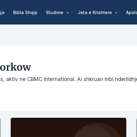
qja
Bibla Shqip
Studime
Jeta e Krishtere
Apol
Korkow
, aktiv ne CBMC International. Ai shkruan mbi nderlidh