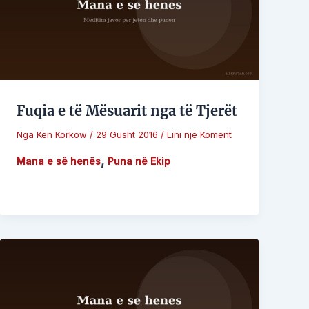
Fuqia e të Mësuarit nga të Tjerët
Nga
Ken Korkow
/
29 Gusht 2016
/
Lini një Koment
,
Mana e së henës
Puna në Ekip