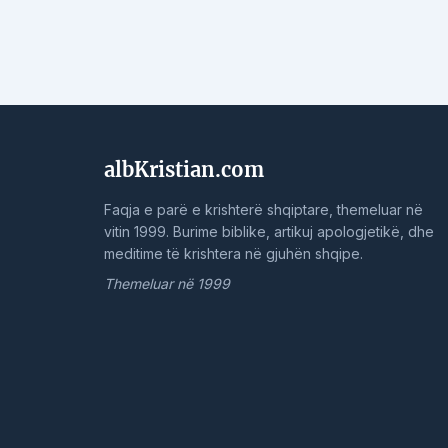
albKristian.com
Faqja e parë e krishterë shqiptare, themeluar në
vitin 1999. Burime biblike, artikuj apologjetikë, dhe
meditime të krishtera në gjuhën shqipe.
Themeluar në 1999