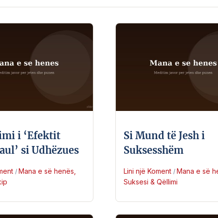
mi i ‘Efektit
Si Mund të Jesh i
aul’ si Udhëzues
Suksesshëm
oment
Mana e së henës
,
Lini një Koment
Mana e së h
/
/
kip
Suksesi & Qëllimi