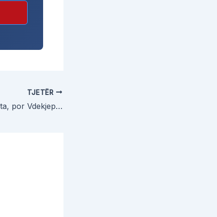
TJETËR
Idhujt: Gjërat e Kota, por Vdekjeprurëse