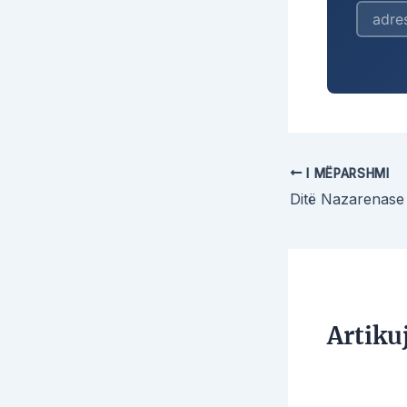
I MËPARSHMI
Ditë Nazarenase
Artiku