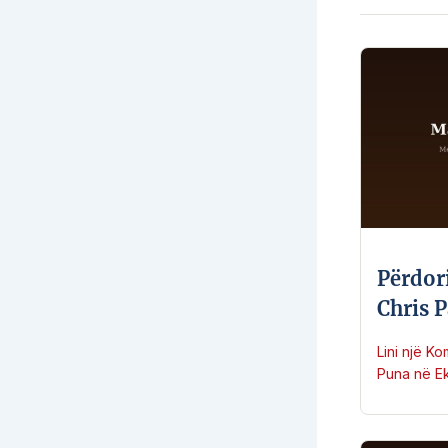
Përdori
Chris P
Lini një K
Puna në E