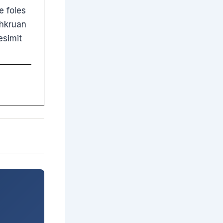
e foles
shkruan
esimit