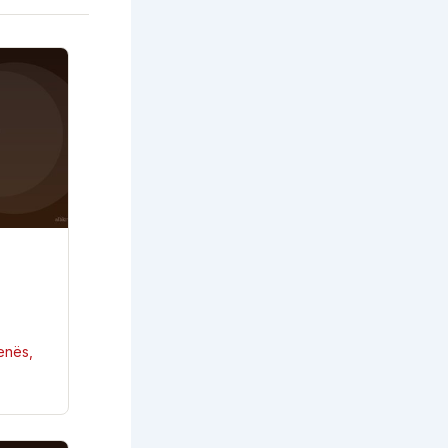
enës
,