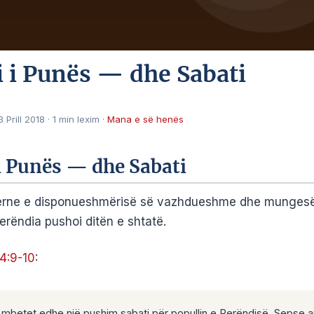
 i Punës — dhe Sabati
3 Prill 2018
·
1 min lexim
·
Mana e së henës
i Punës — dhe Sabati
erne e disponueshmërisë së vazhdueshme dhe munges
erëndia pushoi ditën e shtatë.
4:9-10
:
 mbetet edhe një pushim sabati për popullin e Perëndisë. Sepse ai