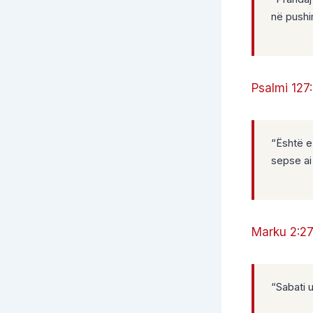
në pushim
Psalmi 127
“Është e 
sepse ai 
Marku 2:27
“Sabati u