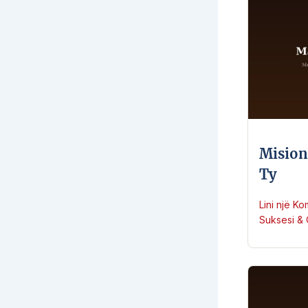
Misioni
Ty
Lini një K
Suksesi & 