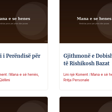
 i Perëndisë për
Gjithmonë e Dobi
të Rishikosh Bazat
oment
Mana e së henës
,
Lini një Koment
Mana e së h
/
/
Qëllimi
Rritja Personale