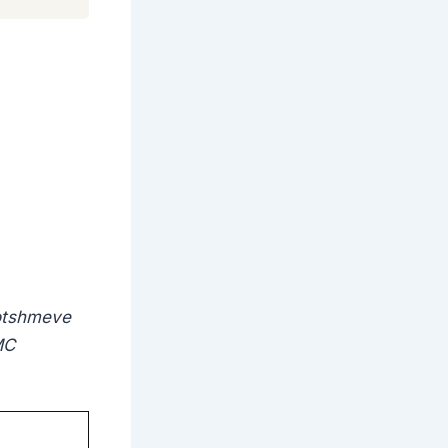
votshmeve
MC