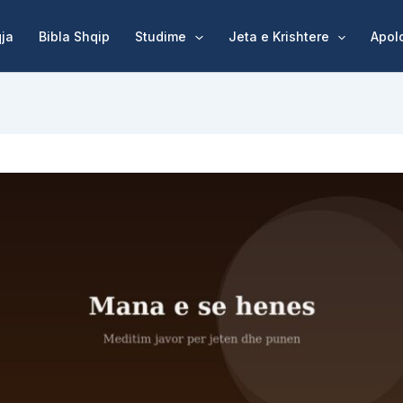
qja
Bibla Shqip
Studime
Jeta e Krishtere
Apol