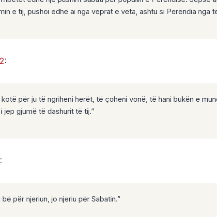
in e tij, pushoi edhe ai nga veprat e veta, ashtu si Perëndia nga të
:2
:
kotë për ju të ngriheni herët, të çoheni vonë, të hani bukën e mun
i jep gjumë të dashurit të tij.”
:
 bë për njeriun, jo njeriu për Sabatin.”