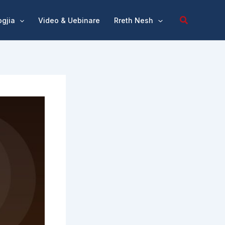
ogjia
Video & Uebinare
Rreth Nesh