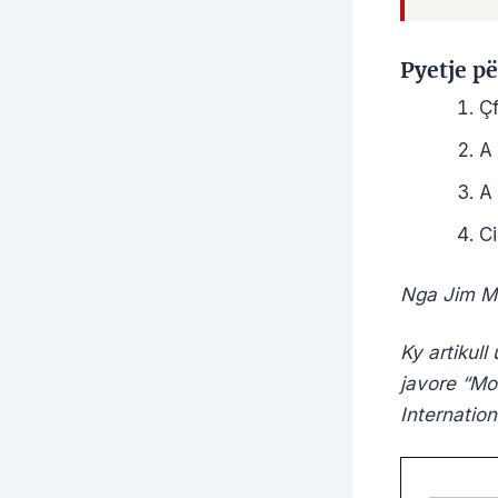
Pyetje p
Çf
A 
A 
Ci
Nga Jim M
Ky artikull
javore “Mo
Internation