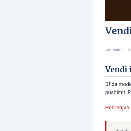
Vendi
Jim Mathis
·
2
Vendi 
Sfida mod
pushimit. P
Hebrenjve 
“Prandaj