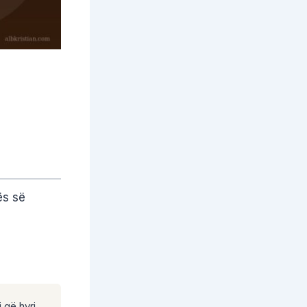
ës së
 që hyri