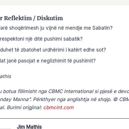
ër Reflektim / Diskutim
arë shoqërimesh ju vijnë në mendje me Sabatin?
respektoni një ditë pushimi sabatik?
duhet të zbatohet urdhërimi i katërt edhe sot?
lat janë pasojat e neglizhimit të pushimit?
athis
 u botua fillimisht nga CBMC International si pjesë e de
nday Manna”. Përkthyer nga anglishtja në shqip. © CB
al. Burimi origjinal:
cbmcint.com
Jim Mathis