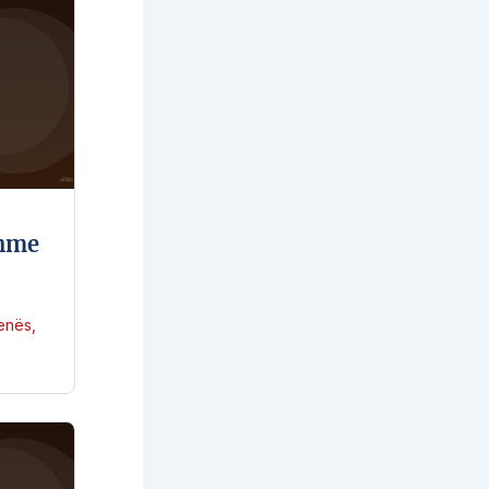
shme
enës
,