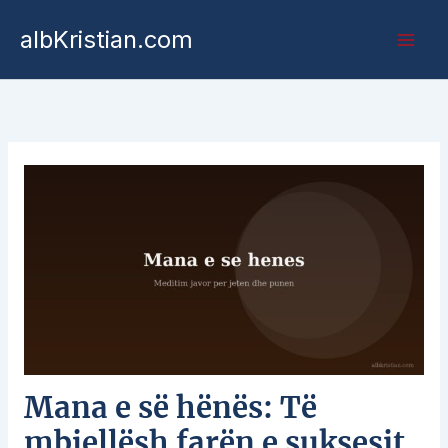
albKristian.com
Mana e së hënës: Të
mbjellësh farën e suksesit