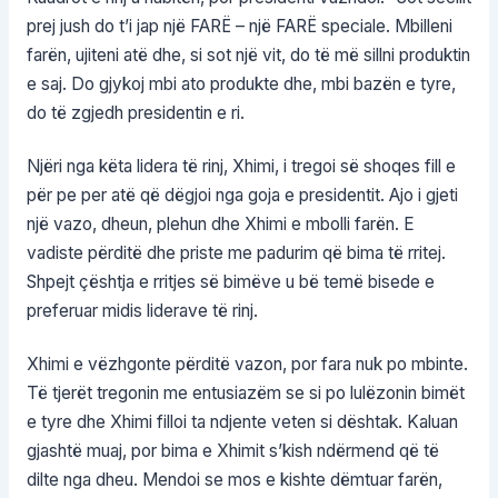
prej jush do t’i jap një FARË – një FARË speciale. Mbilleni
farën, ujiteni atë dhe, si sot një vit, do të më sillni produktin
e saj. Do gjykoj mbi ato produkte dhe, mbi bazën e tyre,
do të zgjedh presidentin e ri.
Njëri nga këta lidera të rinj, Xhimi, i tregoi së shoqes fill e
për pe per atë që dëgjoi nga goja e presidentit. Ajo i gjeti
një vazo, dheun, plehun dhe Xhimi e mbolli farën. E
vadiste përditë dhe priste me padurim që bima të rritej.
Shpejt çështja e rritjes së bimëve u bë temë bisede e
preferuar midis liderave të rinj.
Xhimi e vëzhgonte përditë vazon, por fara nuk po mbinte.
Të tjerët tregonin me entusiazëm se si po lulëzonin bimët
e tyre dhe Xhimi filloi ta ndjente veten si dështak. Kaluan
gjashtë muaj, por bima e Xhimit s’kish ndërmend që të
dilte nga dheu. Mendoi se mos e kishte dëmtuar farën,