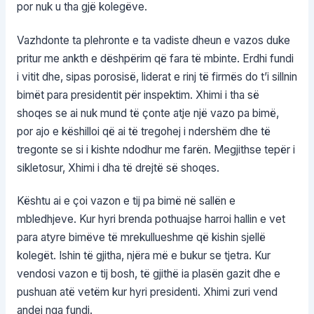
por nuk u tha gjë kolegëve.
Vazhdonte ta plehronte e ta vadiste dheun e vazos duke
pritur me ankth e dëshpërim që fara të mbinte. Erdhi fundi
i vitit dhe, sipas porosisë, liderat e rinj të firmës do t’i sillnin
bimët para presidentit për inspektim. Xhimi i tha së
shoqes se ai nuk mund të çonte atje një vazo pa bimë,
por ajo e këshilloi që ai të tregohej i ndershëm dhe të
tregonte se si i kishte ndodhur me farën. Megjithse tepër i
sikletosur, Xhimi i dha të drejtë së shoqes.
Kështu ai e çoi vazon e tij pa bimë në sallën e
mbledhjeve. Kur hyri brenda pothuajse harroi hallin e vet
para atyre bimëve të mrekullueshme që kishin sjellë
kolegët. Ishin të gjitha, njëra më e bukur se tjetra. Kur
vendosi vazon e tij bosh, të gjithë ia plasën gazit dhe e
pushuan atë vetëm kur hyri presidenti. Xhimi zuri vend
andej nga fundi.