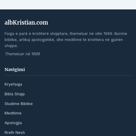
albKristian.com
Faqja e parë e krishterë shqiptare, themeluar në vitin 1999. Burime
biblike, artikuj apologjetikë, dhe meditime të krishtera në gjuhën
shqipe.
Themeluar në 1999
Navigimi
Kryefaqja
Bibla Shqip
Studime Biblike
Meditime
Apologjia
Rreth Nesh