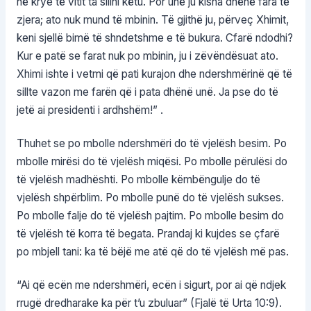
në krye të vitit ta sillni këtu. Por unë ju kisha dhënë fara të
zjera; ato nuk mund të mbinin. Të gjithë ju, përveç Xhimit,
keni sjellë bimë të shndetshme e të bukura. Cfarë ndodhi?
Kur e patë se farat nuk po mbinin, ju i zëvëndësuat ato.
Xhimi ishte i vetmi që pati kurajon dhe ndershmërinë që të
sillte vazon me farën që i pata dhënë unë. Ja pse do të
jetë ai presidenti i ardhshëm!” .
Thuhet se po mbolle ndershmëri do të vjelësh besim. Po
mbolle mirësi do të vjelësh miqësi. Po mbolle përulësi do
të vjelësh madhështi. Po mbolle këmbëngulje do të
vjelësh shpërblim. Po mbolle punë do të vjelësh sukses.
Po mbolle falje do të vjelësh pajtim. Po mbolle besim do
të vjelësh të korra të begata. Prandaj ki kujdes se çfarë
po mbjell tani: ka të bëjë me atë që do të vjelësh më pas.
“Ai që ecën me ndershmëri, ecën i sigurt, por ai që ndjek
rrugë dredharake ka për t’u zbuluar” (Fjalë të Urta 10:9).