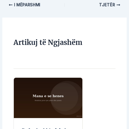
I MËPARSHMI
TJETËR
Artikuj të Ngjashëm