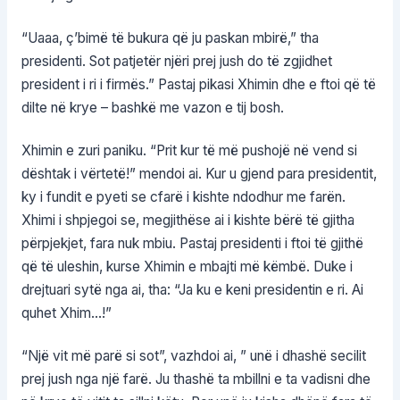
“Uaaa, ç’bimë të bukura që ju paskan mbirë,” tha
presidenti. Sot patjetër njëri prej jush do të zgjidhet
president i ri i firmës.” Pastaj pikasi Xhimin dhe e ftoi që të
dilte në krye – bashkë me vazon e tij bosh.
Xhimin e zuri paniku. “Prit kur të më pushojë në vend si
dështak i vërtetë!” mendoi ai. Kur u gjend para presidentit,
ky i fundit e pyeti se cfarë i kishte ndodhur me farën.
Xhimi i shpjegoi se, megjithëse ai i kishte bërë të gjitha
përpjekjet, fara nuk mbiu. Pastaj presidenti i ftoi të gjithë
që të uleshin, kurse Xhimin e mbajti më këmbë. Duke i
drejtuari sytë nga ai, tha: “Ja ku e keni presidentin e ri. Ai
quhet Xhim…!”
“Një vit më parë si sot”, vazhdoi ai, ” unë i dhashë secilit
prej jush nga një farë. Ju thashë ta mbillni e ta vadisni dhe