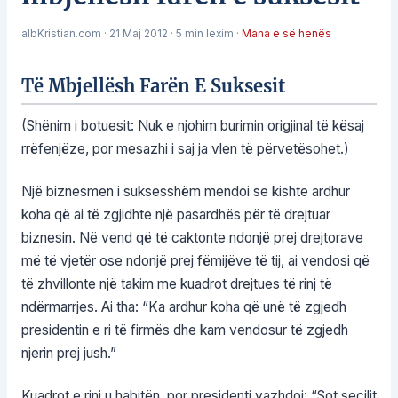
albKristian.com
·
21 Maj 2012
·
5 min lexim
·
Mana e së henës
Të Mbjellësh Farën E Suksesit
(Shënim i botuesit: Nuk e njohim burimin origjinal të kësaj
rrëfenjëze, por mesazhi i saj ja vlen të përvetësohet.)
Një biznesmen i suksesshëm mendoi se kishte ardhur
koha që ai të zgjidhte një pasardhës për të drejtuar
biznesin. Në vend që të caktonte ndonjë prej drejtorave
më të vjetër ose ndonjë prej fëmijëve të tij, ai vendosi që
të zhvillonte një takim me kuadrot drejtues të rinj të
ndërmarrjes. Ai tha: “Ka ardhur koha që unë të zgjedh
presidentin e ri të firmës dhe kam vendosur të zgjedh
njerin prej jush.”
Kuadrot e rinj u habitën, por presidenti vazhdoi: “Sot secilit