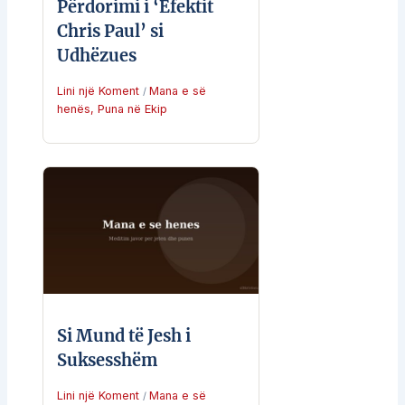
Përdorimi i ‘Efektit
Chris Paul’ si
Udhëzues
Lini një Koment
Mana e së
/
henës
,
Puna në Ekip
Si Mund të Jesh i
Suksesshëm
Lini një Koment
Mana e së
/