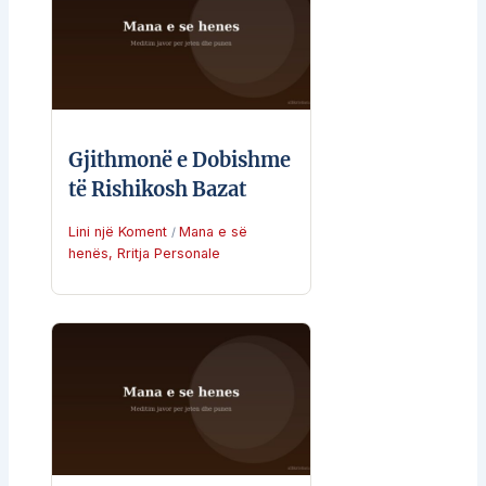
Gjithmonë e Dobishme
të Rishikosh Bazat
Lini një Koment
Mana e së
/
henës
,
Rritja Personale