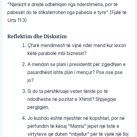
“Njerëzit e drejtë udhëhiqen nga ndershmëria, por të
pabesët do të shkatërrohen nga pabesia e tyre” (Fjalë të
Urta 11:3)
Reflektim dhe Diskutim
Çfarë mendimesh të vijnë ndër mend kur lexon
këtë parabolë mbi biznesin?
A mendon se plani i presidentit për zgjedhjen e
pasardhësit ishte plan i mençur? Pse ose pse
jo?
Si do ta përshkruaje veten tënde po të
ndodheshe në pozitat e Xhimit? Shpjegoje
përgjigjen.
Jo kushdo është mjeshtër në kopshtari, por në
përfundim të kësaj “Manna” jepet një listë e
virtyteve që duhen “mbjellur” për të vjelë një lloj