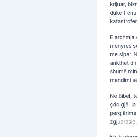
krijuar, b
duke frenua
katastrofen
E ardhmja 
mënyrës së
me siper. 
ankthet dhe
shumë mirë
mendimi së
Ne Bibel, 
çdo gjë, i
pergjërime
zgjuaresie,