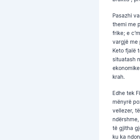
Pasazhi va
themi me p
frike; e c’
vargjë me p
Keto fjalë
situatash 
ekonomike, 
krah.
Edhe tek Fi
mënyrë pozi
vellezer, t
ndërshme, t
të gjitha g
ku ka ndon