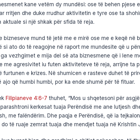
iznesmenet kane vetëm dy mundësi: ose të behen pjese e
r rritjen dhe duke rrudhur aktivitetin e tyre ose ta shohi
 aktuale si një shkak për sfida të reja.
e bizneseve mund të jetë me e mirë ose me e keqë në b
 si ato do të reagojne në raport me mundesite që u p
Nga vezhgimet e mija del së ata biznesmene që i lene 
 me agresivitet iu futen aktiviteteve të reja, arrijne ta p
 furtunen e krizes. Në shumicen e rasteve duhet të pri
 ajo që humbi humbi, por ka ende shumë për të fituar.
tek
Filipianeve 4:6-7
thuhet, “Mos u shqetesoni për asgjë,
a parashtroni kerkesat tuaja Perëndisë me ane lutjesh dh
sh, me falëndërim. Dhe paqja e Perëndisë, që ia tejkalo
 do të ruaje zemrat tuaja dhe mendjet tuaja në Krishtin 