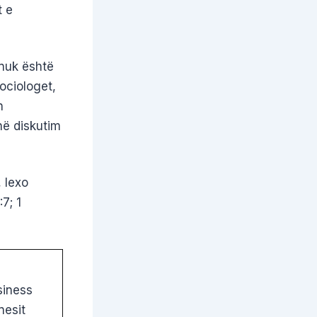
t e
 nuk është
ociologet,
n
në diskutim
 lexo
:7; 1
siness
nesit