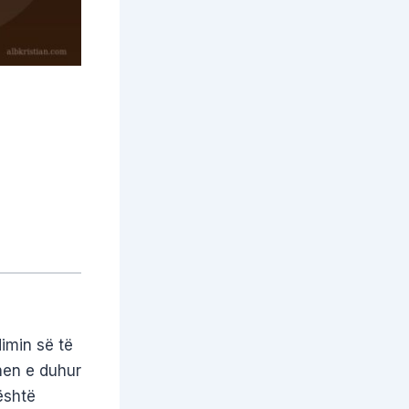
imin së të
hen e duhur
është