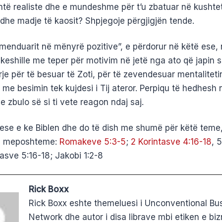
shtë realiste dhe e mundeshme për t’u zbatuar në kushte
 dhe madje të kaosit? Shpjegoje përgjigjën tende.
e menduarit në mënyrë pozitive”, e përdorur në këtë ese,
 keshille me teper për motivim në jetë nga ato që japin s
rrje për të besuar të Zoti, për të zevendesuar mentaliteti
me besimin tek kujdesi i Tij ateror. Perpiqu të hedhesh 
e zbulo së si ti vete reagon ndaj saj.
se e ke Biblen dhe do të dish me shumë për këtë teme,
e meposhteme:
Romakeve 5:3-5
;
2 Korintasve 4:16-18
, 5
asve 5:16-18; Jakobi 1:2-8
Rick Boxx
Rick Boxx eshte themeluesi i Unconventional Bu
Network dhe autor i disa librave mbi etiken e biz