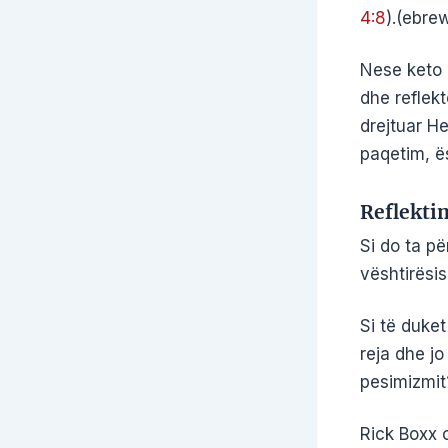
4:8
).(ebre
Nese keto 
dhe reflek
drejtuar He
paqetim, ë
Reflekti
Si do ta p
vështirësi
Si të duket
reja dhe jo
pesimizmit
Rick Boxx 