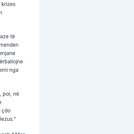
 krizes
n
aze të
ërmenden
menjane
ërballojne
remi nga
 por, në
e
n çdo
Jezus.”