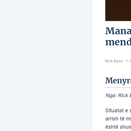
Mana 
mendu
Rick Boxx
·
1 
Menyra
Nga: Rick 
Situatat e
arrish të 
është shum