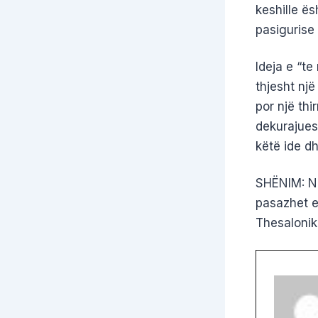
keshille ë
pasigurise
Ideja e “t
thjesht një
por një thi
dekurajues 
këtë ide dh
SHËNIM: Ne
pasazhet 
Thesalonik