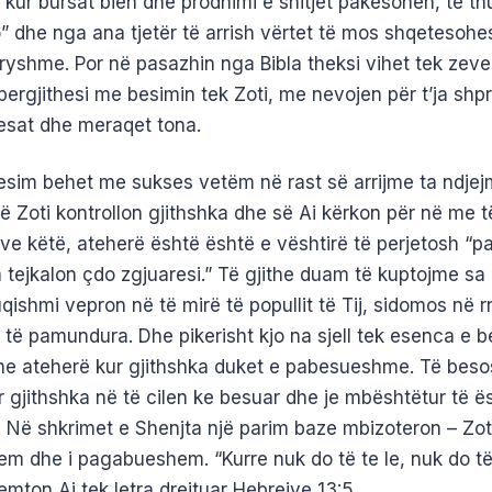
 kur bursat bien dhe prodhimi e shitjet pakesohen, të t
” dhe nga ana tjetër të arrish vërtet të mos shqetesohe
dryshme. Por në pasazhin nga Bibla theksi vihet tek zeve
pergjithesi me besimin tek Zoti, me nevojen për t’ja shpr
kesat dhe meraqet tona.
sim behet me sukses vetëm në rast së arrijme ta ndjej
ë Zoti kontrollon gjithshka dhe së Ai kërkon për në me t
ve këtë, ateherë është është e vështirë të perjetosh “p
la tejkalon çdo zgjuaresi.” Të gjithe duam të kuptojme s
fuqishmi vepron në të mirë të popullit të Tij, sidomos në 
 të pamundura. Dhe pikerisht kjo na sjell tek esenca e b
e ateherë kur gjithshka duket e pabesueshme. Të bes
r gjithshka në të cilen ke besuar dhe je mbështëtur të ë
 Në shkrimet e Shenjta një parim baze mbizoteron – Zoti
m dhe i pagabueshem. “Kurre nuk do të te le, nuk do të
remton Ai tek letra drejtuar Hebrejve 13:5.