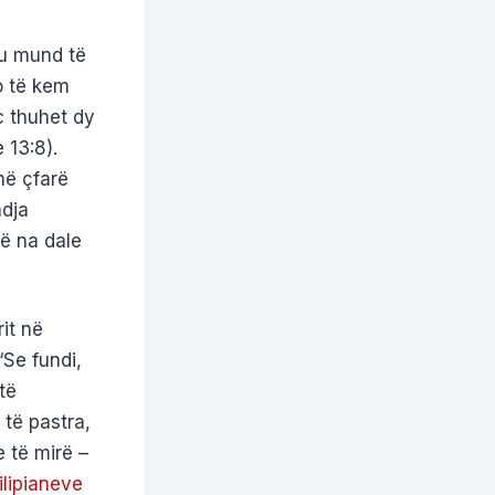
tu mund të
o të kem
c thuhet dy
 13:8).
në çfarë
ndja
të na dale
it në
“Se fundi,
të
 të pastra,
e të mirë –
ilipianeve