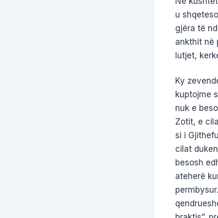
Ne kushtet
u shqeteso
gjëra të n
ankthit në 
lutjet, ker
Ky zevende
kuptojme s
nuk e beso
Zotit, e ci
si i Gjithe
cilat duken
besosh edh
ateherë ku
permbysur.
qendrueshe
braktis”, p