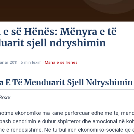
e së Hënës: Mënyra e të
arit sjell ndryshimin
Janar 2011
·
5 min lexim
·
Mana e së henës
 E Të Menduarit Sjell Ndryshimin
Boxx
 sotme ekonomike ma kane perforcuar edhe me tej mend
mbash qendrimin e duhur shpirteror dhe emocional në ko
ë e rendesishme. Në turbulliren ekonomiko-sociale që 