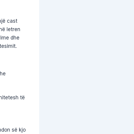
jë cast
në letren
ërime dhe
esimit.
dhe
nitetesh të
ndon së kjo