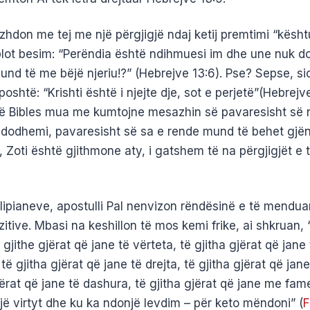
zhdon me tej me një përgjigjë ndaj ketij premtimi “kësh
lot besim: “Perëndia është ndihmuesi im dhe une nuk d
mund të me bëjë njeriu!?” (Hebrejve 13:6). Pse? Sepse, si
oshtë: “Krishti është i njejte dje, sot e perjetë”(Hebrejve
 të Bibles mua me kumtojne mesazhin së pavaresisht së 
ndodhemi, pavaresisht së sa e rende mund të behet gjë
Zoti është gjithmone aty, i gatshem të na përgjigjët e 
lipianeve, apostulli Pal nenvizon rëndësinë e të menduar
tive. Mbasi na keshillon të mos kemi frike, ai shkruan, 
ë gjithe gjërat që jane të vërteta, të gjitha gjërat që jane 
ë gjitha gjërat që jane të drejta, të gjitha gjërat që jane
jërat që jane të dashura, të gjitha gjërat që jane me fam
jë virtyt dhe ku ka ndonjë levdim – për keto mëndoni” (
F