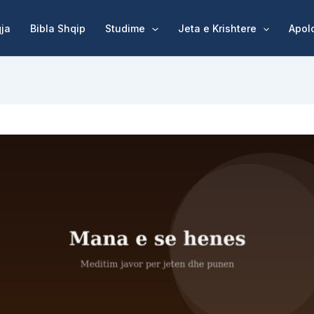
qja
Bibla Shqip
Studime
Jeta e Krishtere
Apol