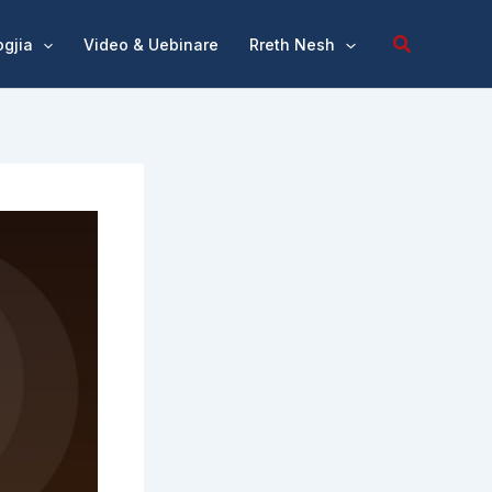
ogjia
Video & Uebinare
Rreth Nesh