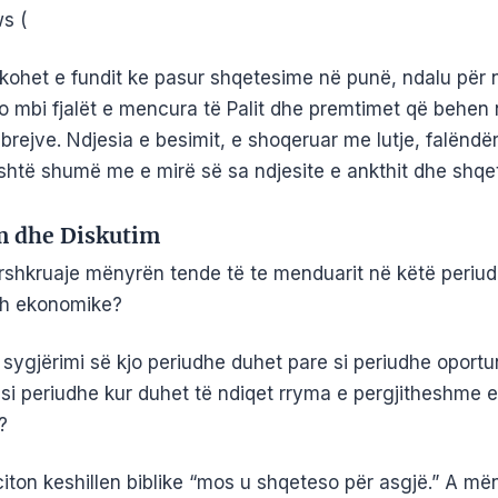
ws (
kohet e fundit ke pasur shqetesime në punë, ndalu për n
to mbi fjalët e mencura të Palit dhe premtimet që behen 
brejve. Ndjesia e besimit, e shoqeruar me lutje, falënd
shtë shumë me e mirë së sa ndjesite e ankthit dhe shqet
m dhe Diskutim
ërshkruaje mënyrën tende të te menduarit në këtë periu
sh ekonomike?
 sygjërimi së kjo periudhe duhet pare si periudhe oportu
 si periudhe kur duhet të ndiqet rryma e pergjitheshme e
?
citon keshillen biblike “mos u shqeteso për asgjë.” A më