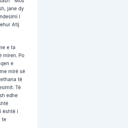
huash ” Mos
sh, jane dy
ndesimi i
ehur Atij
me e ta
ë miren. Po
aqen e
a me mirë së
rrethana të
esimit: Të
osh edhe
shtë
 është i
 te