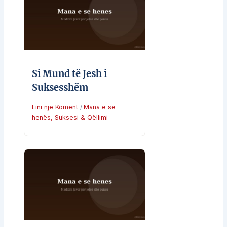
Si Mund të Jesh i
Suksesshëm
Lini një Koment
Mana e së
/
henës
,
Suksesi & Qëllimi