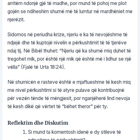
arritëm ndonjë gjë të madhe, por mund të pohoj me plot
gojën se ndiheshim shumë më të lumtur në mardhëniet me
njerëzit.
Sidomos në periudha krize, njeriu e ka të nevojëshme të
ndjejë dhe të kuptojë nivelin e përkushtimit të të tjerëve
ndaj tij. Në Bibël thuhet: “Njeriu që ka shumë miq duhet të
tregohet mik, por është një mik që është më i lidhur se një
vëlla” (Fjalë të Urta 18:24).
Në shumicën e rasteve është e mjaftueshme të kesh miq
me nivel përkushtimi si të atyre pulave që kontribuojnë
për vezën tënde të mëngjesit, por nganjëherë lind nevoja
të kesh dikë që vërtet të “bëhet theror” për ty.
Reflektim dhe Diskutim
Si mund ta komentosh idenë e dy stileve të