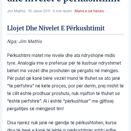
Jim Mathis
·
10 Janar 2011
·
5 min lexim
·
Mana e së henës
Llojet Dhe Nivelet E Përkushtimit
Nga: Jim Mathis
Përkushtimi matet me nivele dhe ata ndryshojnë midis
tyre. Analogjia ime e preferuar për të ilustruar ndryshimet
bëhet me vezët dhe proshutën që përgatis në mëngjes.
Për pulat që kanë bërë vezët mund të thuhet se ato janë
“të përfshira” në këtë proçes, por për derrin, prej mishit të
të cilit është prodhuar proshuta, nuk mjafton të thuhet se
“është përfshirë”. Ai i është “përkushtuar” me gjithsej
përgatitjes së mëngjesit tim!
Disa njerëz nuk janë në gjëndje të përkushtohen, kurse
disa të tjerë e kanë të lehtë si përkushtimin ashtu edhe