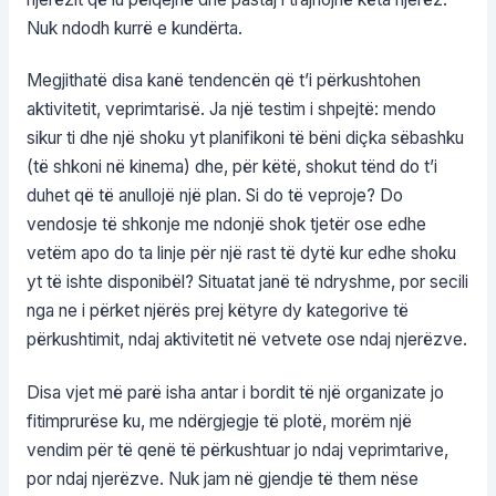
Nuk ndodh kurrë e kundërta.
Megjithatë disa kanë tendencën që t’i përkushtohen
aktivitetit, veprimtarisë. Ja një testim i shpejtë: mendo
sikur ti dhe një shoku yt planifikoni të bëni diçka sëbashku
(të shkoni në kinema) dhe, për këtë, shokut tënd do t’i
duhet që të anullojë një plan. Si do të veproje? Do
vendosje të shkonje me ndonjë shok tjetër ose edhe
vetëm apo do ta linje për një rast të dytë kur edhe shoku
yt të ishte disponibël? Situatat janë të ndryshme, por secili
nga ne i përket njërës prej këtyre dy kategorive të
përkushtimit, ndaj aktivitetit në vetvete ose ndaj njerëzve.
Disa vjet më parë isha antar i bordit të një organizate jo
fitimprurëse ku, me ndërgjegje të plotë, morëm një
vendim për të qenë të përkushtuar jo ndaj veprimtarive,
por ndaj njerëzve. Nuk jam në gjendje të them nëse