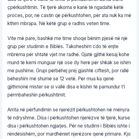
çpërkushtimin. Të tjerë akoma e kanë të ngadaltë këtë
proces, por, në castin që përkushtohen, për ata nuk ka më
kthim mbrapa. Në këtë grup e radhis veten time.
Vite më pare, bashkë me time shoqe bënim pjesë në një
grup për studimin e Biblës. Takoheshim cdo të enjte
mbrëma për shtatë vjet me radhë. Gjatë gjithë kësaj kohe
mund të kemi munguar një ose dy herë për shkak se ishim
me pushime. Grupi përbëhej prej gjashtë ciftesh, por rallë
bëheshim më shumë se 12 vetë. Për mua ka qenë
gjithmonë mister se si vallë disa e kishin të pamundur t’i
përmbaheshin përkushtimit.
Arrita në përfundimin se njerëzit përkushtohen në mënyra
të ndryshme. Disa i përkushtohen njerëzve të tjerë, kurse
disa i përkushtohen ngjarjes. Për ne studimi i Biblës ishte i
rëndësishëm, por mardhëniet njerëzore qenë primare. Kjo