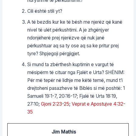
ndryshme të përkushtimit?
Cili është stili yt?
A të bezdis kur ke të bësh me njerëz që kanë
nivel të ulët përkushtimi. A je zhgënjyer
ndonjëherë prej njerëzve që nuk janë
përkushtuar aq sa ty ose aq sa ke pritur prej
tyre? Shpjegoji përgjigjet.
Si mund ta zbërthesh kuptimin e vargut të
mësipërm të cituar nga Fjalët e Urta? SHËNIM:
Për më tepër në lidhje me këtë temë, mund t’i
drejtoheni pasazheve të Biblës si më poshtë: 1
Samueli 19:1-7, 20:16-17; Fjalë të Urta 18:19,
27:10;
Gjoni 2:23-25
;
Veprat e Apostujve 4:32-
35
Jim Mathis