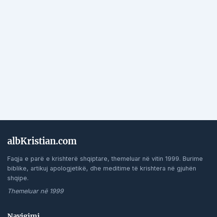
albKristian.com
Faqja e parë e krishterë shqiptare, themeluar në vitin 1999. Burime
biblike, artikuj apologjetikë, dhe meditime të krishtera në gjuhën
shqipe.
Themeluar në 1999
Navigimi