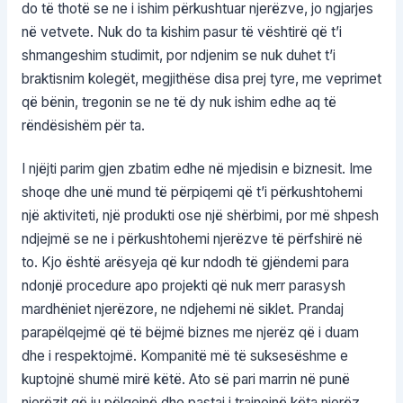
do të thotë se ne i ishim përkushtuar njerëzve, jo ngjarjes
në vetvete. Nuk do ta kishim pasur të vështirë që t’i
shmangeshim studimit, por ndjenim se nuk duhet t’i
braktisnim kolegët, megjithëse disa prej tyre, me veprimet
që bënin, tregonin se ne të dy nuk ishim edhe aq të
rëndësishëm për ta.
I njëjti parim gjen zbatim edhe në mjedisin e biznesit. Ime
shoqe dhe unë mund të përpiqemi që t’i përkushtohemi
një aktiviteti, një produkti ose një shërbimi, por më shpesh
ndjejmë se ne i përkushtohemi njerëzve të përfshirë në
to. Kjo është arësyeja që kur ndodh të gjëndemi para
ndonjë procedure apo projekti që nuk merr parasysh
mardhëniet njerëzore, ne ndjehemi në siklet. Prandaj
parapëlqejmë që të bëjmë biznes me njerëz që i duam
dhe i respektojmë. Kompanitë më të suksesëshme e
kuptojnë shumë mirë këtë. Ato së pari marrin në punë
njerëzit që iu pëlqejnë dhe pastaj i trajnojnë këta njerëz.