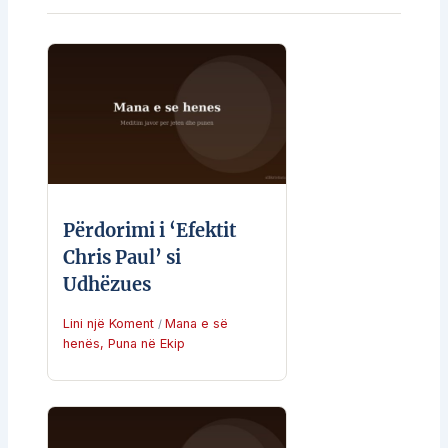
Përdorimi i ‘Efektit
Chris Paul’ si
Udhëzues
Lini një Koment
Mana e së
/
henës
,
Puna në Ekip