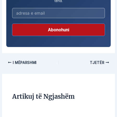
tënd.
Abonohuni
I MËPARSHMI
TJETËR
Artikuj të Ngjashëm