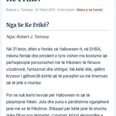
Robert J. Tamasy
·
31 Tetor 2011
·
4 min lexim
·
Mana e së henës
Nga Se Ke Frikë?
Nga: Robert J. Tamasy
Në 31 tetor, ditën e festës së Halloween-it, në SHBA,
miliona fëmijë dhe prindërit e tyre vishen me kostume që
përfaqësojnë personazhet më të frikshëm të filmave
vizatimorë, fantazmat dhe shtrigat. Në këtë ditë, qëllimi
kryesor i gjithsecilit është që të paraqitet sa më tmerrues
që të jetë e mundur.
Por ne nuk kemi nevojë për Halloween-in që të
përjetojmë frikën. Jeta dhe puna e përditshme nganjëherë
janë më se të frikshme. Shkaqet për këtë janë të shumta
duke filluar nga tërmetet, cunamet, krizat ekonomike e