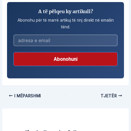
A të pëlqeu ky artikull?
Abonohu për të marrë artikuj të rinj direkt në emailin
tënd.
Abonohuni
I MËPARSHMI
TJETËR