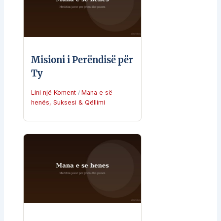
Misioni i Perëndisë për
Ty
Lini një Koment
Mana e së
/
henës
,
Suksesi & Qëllimi