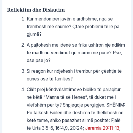
Reflektim dhe Diskutim
Kur mendon për javën e ardhshme, nga se
trembesh më shumë? Çfarë problemi të le pa
gjumë?
A pajtohesh me idenë se frika ushtron një ndikim
të madh në vendimet që marrim në punë? Pse,
ose pse jo?
Si reagon kur ndjehesh i trembur për çështje të
punës ose të familjes?
Cilët prej këndvështrimeve biblike të paraqitur
në këtë “Manna të së Hënës”, të duket më i
vlefshëm për ty? Shpjegoje përgjigjen. SHËNIM:
Po ta kesh Biblën dhe dëshiron të thellohesh në
këtë temë, shiko pasazhet si më poshtë: Fjalë
të Urta 3:5-6, 16:4,9, 20:24;
Jeremia 29:11-13
;