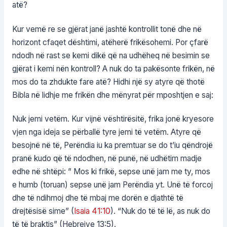
atë?
Kur vemë re se gjërat janë jashtë kontrollit tonë dhe në
horizont cfaqet dështimi, atëherë frikësohemi. Por çfarë
ndodh në rast se kemi dikë që na udhëheq në besimin se
gjërat i kemi nën kontroll? A nuk do ta pakësonte frikën, në
mos do ta zhdukte fare atë? Hidhi një sy atyre që thotë
Bibla në lidhje me frikën dhe mënyrat për mposhtjen e saj:
Nuk jemi vetëm. Kur vijnë vështirësitë, frika jonë kryesore
vjen nga ideja se përballë tyre jemi të vetëm. Atyre që
besojnë në të, Perëndia iu ka premtuar se do t’iu qëndrojë
pranë kudo që të ndodhen, në punë, në udhëtim madje
edhe në shtëpi: ” Mos ki frikë, sepse unë jam me ty, mos
e humb (toruan) sepse unë jam Perëndia yt. Unë të forcoj
dhe të ndihmoj dhe të mbaj me dorën e djathtë të
drejtësisë sime” (
Isaia 41:10
). “Nuk do të të lë, as nuk do
të të braktis” (Hebrejve 13:5).