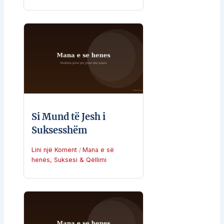
Si Mund të Jesh i
Suksesshëm
Lini një Koment
Mana e së
/
henës
,
Suksesi & Qëllimi