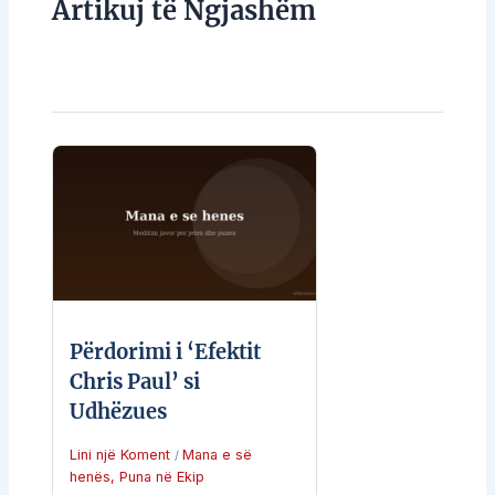
Artikuj të Ngjashëm
Përdorimi i ‘Efektit
Chris Paul’ si
Udhëzues
Lini një Koment
Mana e së
/
henës
,
Puna në Ekip