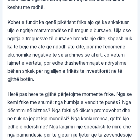
kështu me radhë.
Kohët e fundit ka qenë pikërisht frika ajo që ka shkaktuar
ulje e ngritje marramendëse në tregun e bursave. Ulja ose
ngritja e treguesve të bursave brenda një dite, shpesh nuk
ka të bëjë me atë që ndodh atë ditë, por me fenomene
ekonomike negative të së ardhmes së afërt. Jo vetëm
lajmet e vërteta, por edhe thashethemnajat e ndryshme
bëhen shkak për ngjalljen e frikës te investitorët në të
gjithë botën.
Herë pas here të gjithë përjetojmë momente frike. Nga se
kemi frikë më shumë: nga humbja e vendit të punës? Nga
dështimi në biznes? Nga fakti që dikush promovohet dhe
ne nuk na jepet kjo mundësi? Nga konkurrenca, qoftë kjo
edhe e ndershme? Nga largimi i një specialisti të mirë dhe
nga pamundësia për të gjetur një tjetër që ta zëvendësojë