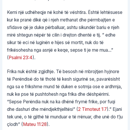
Kemi një udhëheqje në kohë të vështira. Është lehtësuese
kur ke pranë dikë që i njeh rrethanat dhe përmbajtjen e
sfidave që je duke përballuar, ashtu sikundër bariu e njeh
mirë shtegun nëpër të cilin i drejton dhentë e tij. ” edhe
sikur të eci në luginën e hijes së mortit, nuk do të
frikësohesha nga asnjë e keqe, sepse ti je me mua…”
(
Psalmi 23:4
).
Frika nuk është zgjidhje. Të besosh në mbrojtjen hyjnore
të Perëndisë do të thotë të kesh sigurinë se, pavarësisht
nga sa e frikshme mund të duken e sotmja ose e ardhmja,
nuk ke pse të pushtohesh nga frika dhe dëshpërimi.
“Sepse Perëndia nuk na ka dhënë frymë frike, por fuqi
dhe dashuri dhe mëndjekthjelltësi” (
2 Timoteut 1:7
).” Ejani
tek unë, o të gjithë të munduar e të rrënuar, dhe unë do t’ju
çlodh” (
Mateu 11:28
).