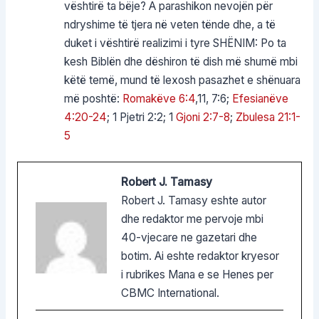
vështirë ta bëje? A parashikon nevojën për
ndryshime të tjera në veten tënde dhe, a të
duket i vështirë realizimi i tyre SHËNIM: Po ta
kesh Biblën dhe dëshiron të dish më shumë mbi
këtë temë, mund të lexosh pasazhet e shënuara
më poshtë:
Romakëve 6:4
,11, 7:6;
Efesianëve
4:20-24
; 1 Pjetri 2:2; 1
Gjoni 2:7-8
;
Zbulesa 21:1-
5
Robert J. Tamasy
Robert J. Tamasy eshte autor
dhe redaktor me pervoje mbi
40-vjecare ne gazetari dhe
botim. Ai eshte redaktor kryesor
i rubrikes Mana e se Henes per
CBMC International.