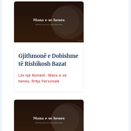
Gjithmonë e Dobishme
të Rishikosh Bazat
Lini një Koment
Mana e së
/
henës
,
Rritja Personale