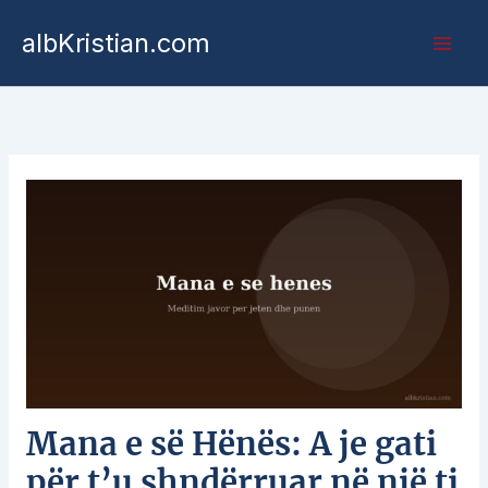
albKristian.com
Mana e së Hënës: A je gati
për t’u shndërruar në një ti