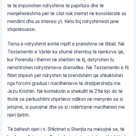
të të imponohen ndryshime të papritura dhe të
menjëherëshme për të cilat nuk merret në konsideratë as
mendimi dhe as interesi yt. Këto lloj ndryshimesh janë
shqetësuese.
Tema e ndryshimit është mjaft e pranishme në Bibël. Në
Testamentin e Vjetër ka shumë shembuj të njerëzve që,
kur Perëndia i thërret në shërbim të tij, detyrohen tu
nënshtrohen ndryshimeve dramatike. Në Testamentin e Ri
flitet shpesh për ndryshim të brendshëm që shkaktohet
nga forcimi gradual i mardhënieve të drejtpërdrejta me
Jezu Krishtin. Në kontekstin e shekullit të 21të kjo do të
thotë se përkushtimi shpirtëror ndikon në mënyrën se si
jetojmë, si punojmë dhe se si i ndërtojmë mardhëniet me
njeri tjetrin.
Të bëhesh njeri i ri. Shkrimet e Shenjta na mësojnë se, të