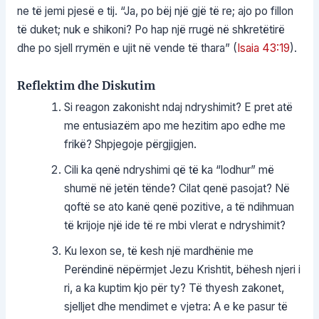
ne të jemi pjesë e tij. “Ja, po bëj një gjë të re; ajo po fillon
të duket; nuk e shikoni? Po hap një rrugë në shkretëtirë
dhe po sjell rrymën e ujit në vende të thara” (
Isaia 43:19
).
Reflektim dhe Diskutim
Si reagon zakonisht ndaj ndryshimit? E pret atë
me entusiazëm apo me hezitim apo edhe me
frikë? Shpjegoje përgjigjen.
Cili ka qenë ndryshimi që të ka “lodhur” më
shumë në jetën tënde? Cilat qenë pasojat? Në
qoftë se ato kanë qenë pozitive, a të ndihmuan
të krijoje një ide të re mbi vlerat e ndryshimit?
Ku lexon se, të kesh një mardhënie me
Perëndinë nëpërmjet Jezu Krishtit, bëhesh njeri i
ri, a ka kuptim kjo për ty? Të thyesh zakonet,
sjelljet dhe mendimet e vjetra: A e ke pasur të