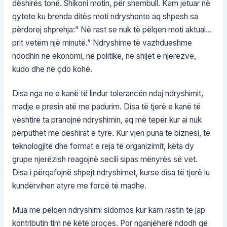
dëshirës tonë. Shikoni motin, për shembull. Kam jetuar në
qytete ku brenda ditës moti ndryshonte aq shpesh sa
përdorej shprehja:” Në rast se nuk të pëlqen moti aktual…
prit vetëm një minutë.” Ndryshime të vazhdueshme
ndodhin në ekonomi, në politikë, në shijet e njerëzve,
kudo dhe në çdo kohë.
Disa nga ne e kanë të lindur tolerancën ndaj ndryshimit,
madje e presin atë me padurim. Disa të tjerë e kanë të
vështirë ta pranojnë ndryshimin, aq më tepër kur ai nuk
përputhet me dëshirat e tyre. Kur vjen puna te biznesi, te
teknologjitë dhe format e reja të organizimit, këta dy
grupe njerëzish reagojnë secili sipas mënyrës së vet.
Disa i përqafojnë shpejt ndryshimet, kurse disa të tjerë iu
kundërvihen atyre me forcë të madhe.
Mua më pëlqen ndryshimi sidomos kur kam rastin të jap
kontributin tim në këtë proçes. Por nganjëherë ndodh që