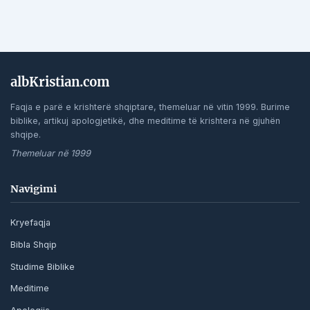
albKristian.com
Faqja e parë e krishterë shqiptare, themeluar në vitin 1999. Burime
biblike, artikuj apologjetikë, dhe meditime të krishtera në gjuhën
shqipe.
Themeluar në 1999
Navigimi
Kryefaqja
Bibla Shqip
Studime Biblike
Meditime