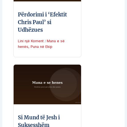
Përdorimi i ‘Efektit
Chris Paul’ si
Udhëzues
Lini një Koment
Mana e së
/
henës
,
Puna në Ekip
Si Mund të Jesh i
Suksesshëm