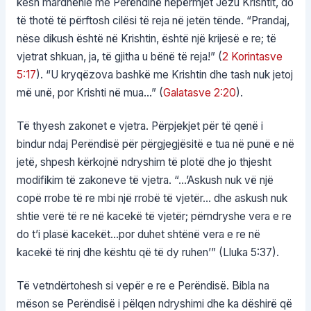
kesh mardhënie me Perëndinë nëpërmjet Jezu Krishtit, do
të thotë të përftosh cilësi të reja në jetën tënde. “Prandaj,
nëse dikush është në Krishtin, është një krijesë e re; të
vjetrat shkuan, ja, të gjitha u bënë të reja!” (
2 Korintasve
5:17
). “U kryqëzova bashkë me Krishtin dhe tash nuk jetoj
më unë, por Krishti në mua…” (
Galatasve 2:20
).
Të thyesh zakonet e vjetra. Përpjekjet për të qenë i
bindur ndaj Perëndisë për përgjegjësitë e tua në punë e në
jetë, shpesh kërkojnë ndryshim të plotë dhe jo thjesht
modifikim të zakoneve të vjetra. “…’Askush nuk vë një
copë rrobe të re mbi një rrobë të vjetër… dhe askush nuk
shtie verë të re në kacekë të vjetër; përndryshe vera e re
do t’i plasë kacekët…por duhet shtënë vera e re në
kacekë të rinj dhe kështu që të dy ruhen’” (Lluka 5:37).
Të vetndërtohesh si vepër e re e Perëndisë. Bibla na
mëson se Perëndisë i pëlqen ndryshimi dhe ka dëshirë që