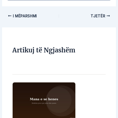
I MËPARSHMI
TJETËR
Artikuj të Ngjashëm