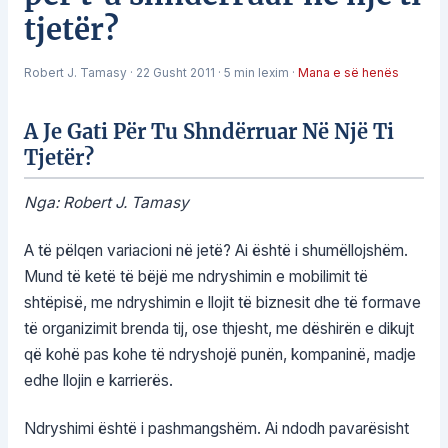
tjetër?
Robert J. Tamasy
·
22 Gusht 2011
·
5 min lexim
·
Mana e së henës
A Je Gati Për Tu Shndërruar Në Një Ti
Tjetër?
Nga: Robert J. Tamasy
A të pëlqen variacioni në jetë? Ai është i shumëllojshëm.
Mund të ketë të bëjë me ndryshimin e mobilimit të
shtëpisë, me ndryshimin e llojit të biznesit dhe të formave
të organizimit brenda tij, ose thjesht, me dëshirën e dikujt
që kohë pas kohe të ndryshojë punën, kompaninë, madje
edhe llojin e karrierës.
Ndryshimi është i pashmangshëm. Ai ndodh pavarësisht