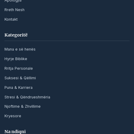
Apologjia
Rreth Nesh
Kontakt
Kategoritë
Mana e së henës
Hyrje Biblike
Rritja Personale
Suksesi & Qëllimi
Puna & Karriera
Stresi & Qëndrueshmëria
Njoftime & Zhvillime
Kryesore
Na ndiqni