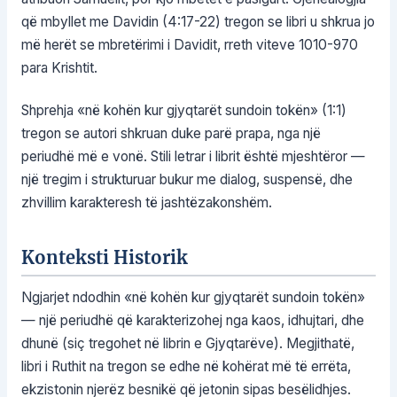
që mbyllet me Davidin (4:17-22) tregon se libri u shkrua jo
më herët se mbretërimi i Davidit, rreth viteve 1010-970
para Krishtit.
Shprehja «në kohën kur gjyqtarët sundoin tokën» (1:1)
tregon se autori shkruan duke parë prapa, nga një
periudhë më e vonë. Stili letrar i librit është mjeshtëror —
një tregim i strukturuar bukur me dialog, suspensë, dhe
zhvillim karakteresh të jashtëzakonshëm.
Konteksti Historik
Ngjarjet ndodhin «në kohën kur gjyqtarët sundoin tokën»
— një periudhë që karakterizohej nga kaos, idhujtari, dhe
dhunë (siç tregohet në librin e Gjyqtarëve). Megjithatë,
libri i Ruthit na tregon se edhe në kohërat më të errëta,
ekzistonin njerëz besnikë që jetonin sipas besëlidhjes.