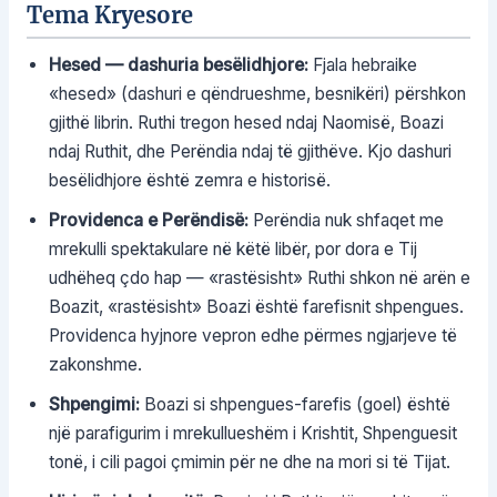
Tema Kryesore
Hesed — dashuria besëlidhjore:
Fjala hebraike
«hesed» (dashuri e qëndrueshme, besnikëri) përshkon
gjithë librin. Ruthi tregon hesed ndaj Naomisë, Boazi
ndaj Ruthit, dhe Perëndia ndaj të gjithëve. Kjo dashuri
besëlidhjore është zemra e historisë.
Providenca e Perëndisë:
Perëndia nuk shfaqet me
mrekulli spektakulare në këtë libër, por dora e Tij
udhëheq çdo hap — «rastësisht» Ruthi shkon në arën e
Boazit, «rastësisht» Boazi është farefisnit shpengues.
Providenca hyjnore vepron edhe përmes ngjarjeve të
zakonshme.
Shpengimi:
Boazi si shpengues-farefis (goel) është
një parafigurim i mrekullueshëm i Krishtit, Shpenguesit
tonë, i cili pagoi çmimin për ne dhe na mori si të Tijat.