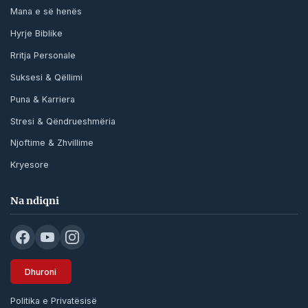
Mana e së henës
Hyrje Biblike
Rritja Personale
Suksesi & Qëllimi
Puna & Karriera
Stresi & Qëndrueshmëria
Njoftime & Zhvillime
Kryesore
Na ndiqni
Dhuroni
Politika e Privatësisë