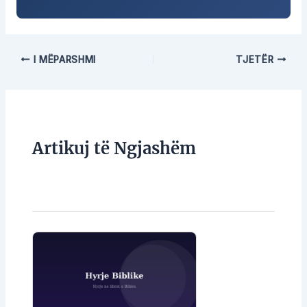
I MËPARSHMI
TJETËR
Artikuj të Ngjashëm