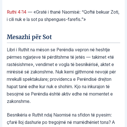
Ruthi 4:14
— «Gratë i thanë Naomisë: “Qoftë bekuar Zoti,
i cili nuk e la sot pa shpengues-farefis.”»
Mesazhi për Sot
Libri i Ruthit na mëson se Perëndia vepron në heshtje
përmes ngjarjeve të përditshme të jetës — takimet «të
rastësishme», vendimet e vogla të besnikërisë, aktet e
mirësisë së zakonshme. Nuk kemi gjithmonë nevojë për
mrekulli spektakulare; providenca e Perëndisë drejton
hapat tanë edhe kur nuk e shohim. Kjo na inkurajon të
besojmë se Perëndia është aktiv edhe në momentet e
zakonshme.
Besnikëria e Ruthit ndaj Naomisë na sfidon të pyesim:
çfarë lloj dashurie po tregojmë në marrëdhëniet tona? A