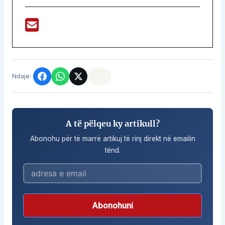
Ndaje:
A të pëlqeu ky artikull?
Abonohu për të marrë artikuj të rinj direkt në emailin
tënd.
Abonohuni