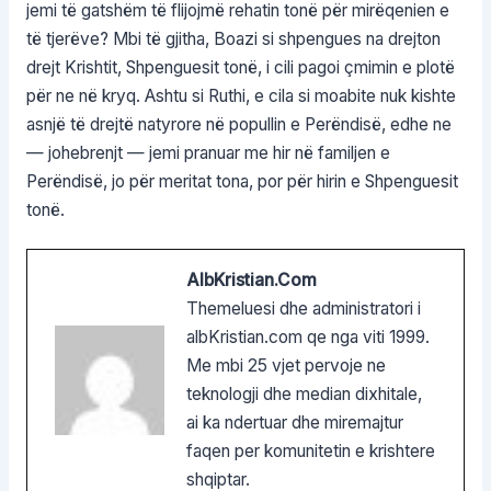
jemi të gatshëm të flijojmë rehatin tonë për mirëqenien e
të tjerëve? Mbi të gjitha, Boazi si shpengues na drejton
drejt Krishtit, Shpenguesit tonë, i cili pagoi çmimin e plotë
për ne në kryq. Ashtu si Ruthi, e cila si moabite nuk kishte
asnjë të drejtë natyrore në popullin e Perëndisë, edhe ne
— johebrenjt — jemi pranuar me hir në familjen e
Perëndisë, jo për meritat tona, por për hirin e Shpenguesit
tonë.
AlbKristian.com
Themeluesi dhe administratori i
albKristian.com qe nga viti 1999.
Me mbi 25 vjet pervoje ne
teknologji dhe median dixhitale,
ai ka ndertuar dhe miremajtur
faqen per komunitetin e krishtere
shqiptar.