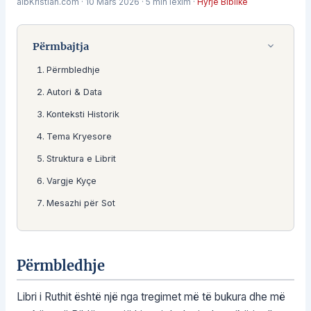
albKristian.com
·
10 Mars 2026
·
5 min lexim
·
Hyrje Biblike
Përmbajtja
Përmbledhje
Autori & Data
Konteksti Historik
Tema Kryesore
Struktura e Librit
Vargje Kyçe
Mesazhi për Sot
Përmbledhje
Libri i Ruthit është një nga tregimet më të bukura dhe më