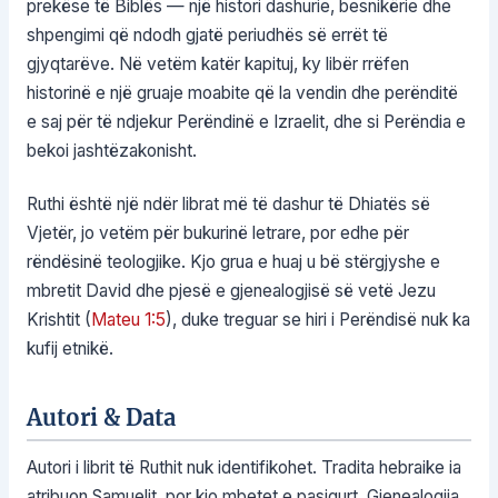
prekëse të Biblës — një histori dashurie, besnikërie dhe
shpengimi që ndodh gjatë periudhës së errët të
gjyqtarëve. Në vetëm katër kapituj, ky libër rrëfen
historinë e një gruaje moabite që la vendin dhe perënditë
e saj për të ndjekur Perëndinë e Izraelit, dhe si Perëndia e
bekoi jashtëzakonisht.
Ruthi është një ndër librat më të dashur të Dhiatës së
Vjetër, jo vetëm për bukurinë letrare, por edhe për
rëndësinë teologjike. Kjo grua e huaj u bë stërgjyshe e
mbretit David dhe pjesë e gjenealogjisë së vetë Jezu
Krishtit (
Mateu 1:5
), duke treguar se hiri i Perëndisë nuk ka
kufij etnikë.
Autori & Data
Autori i librit të Ruthit nuk identifikohet. Tradita hebraike ia
atribuon Samuelit, por kjo mbetet e pasigurt. Gjenealogjia