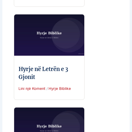
Hyrje në Letrën e 3
Gjonit
Lini një Koment
Hyrje Biblike
/