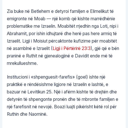
Zia buke në Betlehem e detyroi familjen e Elimelikut të
emigronte në Moab — një komb që kishte marrëdhënie
problematike me Izraelin. Moabitët rrjedhin nga Loti, nipi i
Abrahamit, por ishin idhujtarë dhe herë pas here armiq të
Izraelit. Ligji i Moisiut përcaktonte kufizime për moabitët
në asamblnë e Izraelit (
Ligji i Përtërirë 23:3
), gjë që e bën
praninë e Ruthit në gjenealogjinë e Davidit ende më të
mrekullueshme.
Institucioni i «shpenguesit-farefis» (goel) ishte një
praktikë e rëndësishme ligjore në Izraelin e lashtë, e
bazuar në Levitikun 25. Një i afërm kishte të drejtën dhe
detyrën të shpengonte pronën dhe të mbronte familjen e
një farefisnit në nevojë. Boazi luajti pikërisht këtë rol për
Ruthin dhe Naominë.