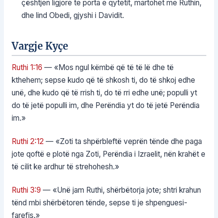
çështjen ligjore te porta e qytetit, martohet me Ruthin,
dhe lind Obedi, gjyshi i Davidit.
Vargje Kyçe
Ruthi 1:16
— «Mos ngul këmbë që të të lë dhe të
kthehem; sepse kudo që të shkosh ti, do të shkoj edhe
unë, dhe kudo që të rrish ti, do të rri edhe unë; populli yt
do të jetë populli im, dhe Perëndia yt do të jetë Perëndia
im.»
Ruthi 2:12
— «Zoti ta shpërbleftë veprën tënde dhe paga
jote qoftë e plotë nga Zoti, Perëndia i Izraelit, nën krahët e
të cilit ke ardhur të strehohesh.»
Ruthi 3:9
— «Unë jam Ruthi, shërbëtorja jote; shtri krahun
tënd mbi shërbëtoren tënde, sepse ti je shpenguesi-
farefis.»