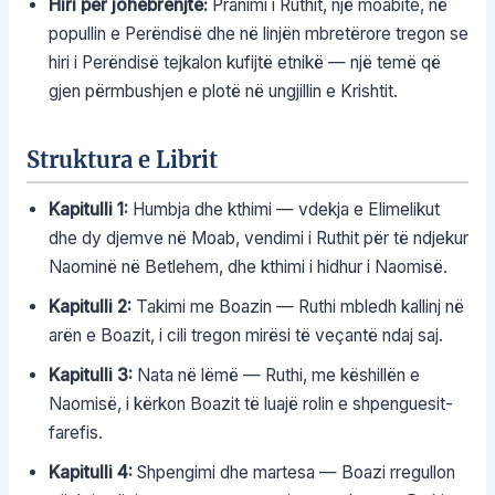
Hiri për johebrenjtë:
Pranimi i Ruthit, një moabite, në
popullin e Perëndisë dhe në linjën mbretërore tregon se
hiri i Perëndisë tejkalon kufijtë etnikë — një temë që
gjen përmbushjen e plotë në ungjillin e Krishtit.
Struktura e Librit
Kapitulli 1:
Humbja dhe kthimi — vdekja e Elimelikut
dhe dy djemve në Moab, vendimi i Ruthit për të ndjekur
Naominë në Betlehem, dhe kthimi i hidhur i Naomisë.
Kapitulli 2:
Takimi me Boazin — Ruthi mbledh kallinj në
arën e Boazit, i cili tregon mirësi të veçantë ndaj saj.
Kapitulli 3:
Nata në lëmë — Ruthi, me këshillën e
Naomisë, i kërkon Boazit të luajë rolin e shpenguesit-
farefis.
Kapitulli 4:
Shpengimi dhe martesa — Boazi rregullon