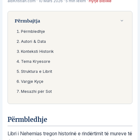
albKristian.com
·
10 Mars 2026
·
5 min lexim
·
Hyrje Biblike
Përmbajtja
Përmbledhje
Autori & Data
Konteksti Historik
Tema Kryesore
Struktura e Librit
Vargje Kyçe
Mesazhi për Sot
Përmbledhje
Libri i Nehemias tregon historinë e rindërtimit të mureve të