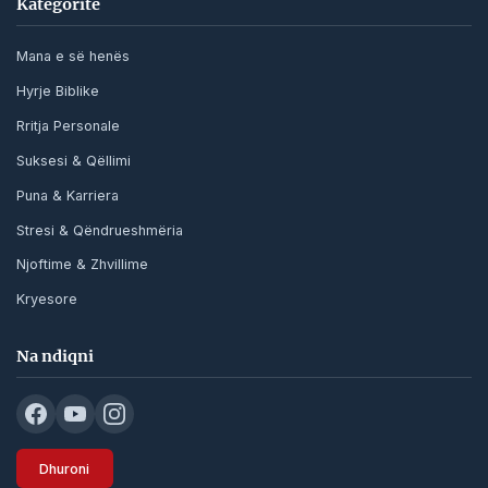
Kategoritë
Mana e së henës
Hyrje Biblike
Rritja Personale
Suksesi & Qëllimi
Puna & Karriera
Stresi & Qëndrueshmëria
Njoftime & Zhvillime
Kryesore
Na ndiqni
Dhuroni