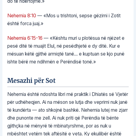
do të ndërtojmë.»
Nehemia 8:10
— «Mos u trishtoni, sepse gëzimi i Zotit
është forca juaj.»
Nehemia 6:15-16
— «Kështu muri u plotësua në njëzet e
pesë ditë të muajit Elul, në pesëdhjetë e dy ditë. Kur e
mësuan këtë gjithë armiqtë tanë… e kuptuan se kjo punë
ishte bërë me ndihmën e Perëndisë tonë.»
Mesazhi për Sot
Nehemia është ndoshta libri më praktik i Dhiatës së Vjetër
për udhëheqjen. Ai na mëson se lutja dhe veprimi nuk janë
të kundërta — ato shkojnë bashkë. Nehemia lutej me zjarr
dhe punonte me zell. Ai nuk priti që Perëndia të bënte
gjithçka në mënyrë të mbinatyrshme, por as nuk u
mbështet vetëm tek aftësitë e veta. Ky ekuilibër është