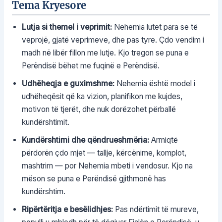
Tema Kryesore
Lutja si themel i veprimit:
Nehemia lutet para se të
veprojë, gjatë veprimeve, dhe pas tyre. Çdo vendim i
madh në libër fillon me lutje. Kjo tregon se puna e
Perëndisë bëhet me fuqinë e Perëndisë.
Udhëheqja e guximshme:
Nehemia është model i
udhëheqësit që ka vizion, planifikon me kujdes,
motivon të tjerët, dhe nuk dorëzohet përballë
kundërshtimit.
Kundërshtimi dhe qëndrueshmëria:
Armiqtë
përdorën çdo mjet — tallje, kërcënime, komplot,
mashtrim — por Nehemia mbeti i vendosur. Kjo na
mëson se puna e Perëndisë gjithmonë has
kundërshtim.
Ripërtëritja e besëlidhjes:
Pas ndërtimit të mureve,