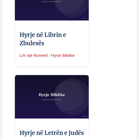
Hyrje në Librin e
Zbulesës
Lini një Koment
Hyrje Biblike
/
Hyrje në Letrën e Judës