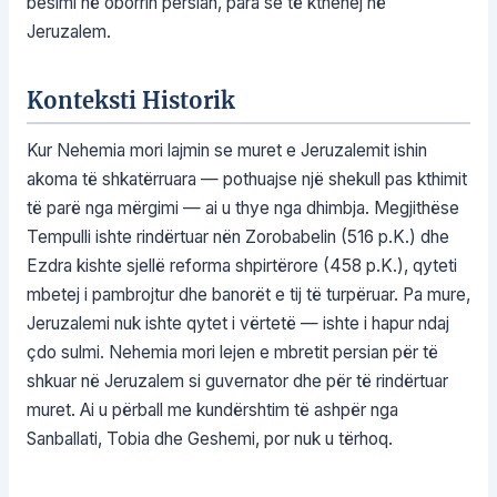
besimi në oborrin persian, para se të kthehej në
Jeruzalem.
Konteksti Historik
Kur Nehemia mori lajmin se muret e Jeruzalemit ishin
akoma të shkatërruara — pothuajse një shekull pas kthimit
të parë nga mërgimi — ai u thye nga dhimbja. Megjithëse
Tempulli ishte rindërtuar nën Zorobabelin (516 p.K.) dhe
Ezdra kishte sjellë reforma shpirtërore (458 p.K.), qyteti
mbetej i pambrojtur dhe banorët e tij të turpëruar. Pa mure,
Jeruzalemi nuk ishte qytet i vërtetë — ishte i hapur ndaj
çdo sulmi. Nehemia mori lejen e mbretit persian për të
shkuar në Jeruzalem si guvernator dhe për të rindërtuar
muret. Ai u përball me kundërshtim të ashpër nga
Sanballati, Tobia dhe Geshemi, por nuk u tërhoq.