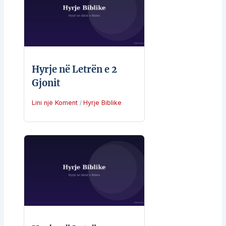
Hyrje në Letrën e 2
Gjonit
Lini një Koment
Hyrje Biblike
/