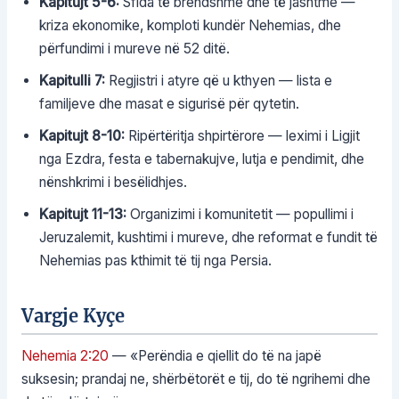
Kapitujt 5-6:
Sfida të brendshme dhe të jashtme —
kriza ekonomike, komploti kundër Nehemias, dhe
përfundimi i mureve në 52 ditë.
Kapitulli 7:
Regjistri i atyre që u kthyen — lista e
familjeve dhe masat e sigurisë për qytetin.
Kapitujt 8-10:
Ripërtëritja shpirtërore — leximi i Ligjit
nga Ezdra, festa e tabernakujve, lutja e pendimit, dhe
nënshkrimi i besëlidhjes.
Kapitujt 11-13:
Organizimi i komunitetit — popullimi i
Jeruzalemit, kushtimi i mureve, dhe reformat e fundit të
Nehemias pas kthimit të tij nga Persia.
Vargje Kyçe
Nehemia 2:20
— «Perëndia e qiellit do të na japë
suksesin; prandaj ne, shërbëtorët e tij, do të ngrihemi dhe