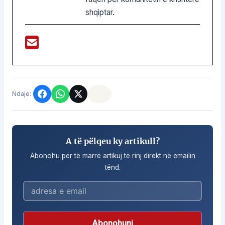
shqiptar.
Ndaje:
A të pëlqeu ky artikull?
Abonohu për të marrë artikuj të rinj direkt në emailin
tënd.
Abonohuni