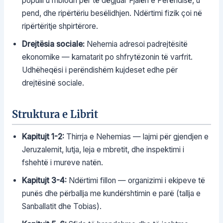
populli u mblodh për të dëgjuar Fjalën e Perëndisë, u
pend, dhe ripërtëriu besëlidhjen. Ndërtimi fizik çoi në
ripërtëritje shpirtërore.
Drejtësia sociale:
Nehemia adresoi padrejtësitë
ekonomike — kamatarit po shfrytëzonin të varfrit.
Udhëheqësi i perëndishëm kujdeset edhe për
drejtësinë sociale.
Struktura e Librit
Kapitujt 1-2:
Thirrja e Nehemias — lajmi për gjendjen e
Jeruzalemit, lutja, leja e mbretit, dhe inspektimi i
fshehtë i mureve natën.
Kapitujt 3-4:
Ndërtimi fillon — organizimi i ekipeve të
punës dhe përballja me kundërshtimin e parë (tallja e
Sanballatit dhe Tobias).