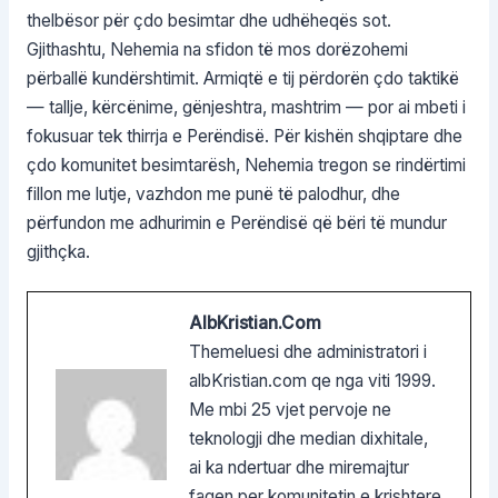
thelbësor për çdo besimtar dhe udhëheqës sot.
Gjithashtu, Nehemia na sfidon të mos dorëzohemi
përballë kundërshtimit. Armiqtë e tij përdorën çdo taktikë
— tallje, kërcënime, gënjeshtra, mashtrim — por ai mbeti i
fokusuar tek thirrja e Perëndisë. Për kishën shqiptare dhe
çdo komunitet besimtarësh, Nehemia tregon se rindërtimi
fillon me lutje, vazhdon me punë të palodhur, dhe
përfundon me adhurimin e Perëndisë që bëri të mundur
gjithçka.
AlbKristian.com
Themeluesi dhe administratori i
albKristian.com qe nga viti 1999.
Me mbi 25 vjet pervoje ne
teknologji dhe median dixhitale,
ai ka ndertuar dhe miremajtur
faqen per komunitetin e krishtere