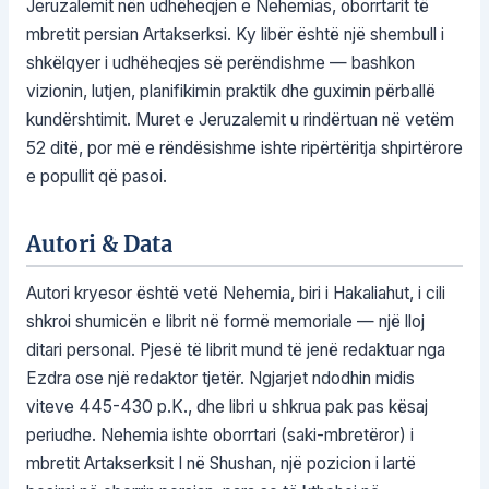
Jeruzalemit nën udhëheqjen e Nehemias, oborrtarit të
mbretit persian Artakserksi. Ky libër është një shembull i
shkëlqyer i udhëheqjes së perëndishme — bashkon
vizionin, lutjen, planifikimin praktik dhe guximin përballë
kundërshtimit. Muret e Jeruzalemit u rindërtuan në vetëm
52 ditë, por më e rëndësishme ishte ripërtëritja shpirtërore
e popullit që pasoi.
Autori & Data
Autori kryesor është vetë Nehemia, biri i Hakaliahut, i cili
shkroi shumicën e librit në formë memoriale — një lloj
ditari personal. Pjesë të librit mund të jenë redaktuar nga
Ezdra ose një redaktor tjetër. Ngjarjet ndodhin midis
viteve 445-430 p.K., dhe libri u shkrua pak pas kësaj
periudhe. Nehemia ishte oborrtari (saki-mbretëror) i
mbretit Artakserksit I në Shushan, një pozicion i lartë