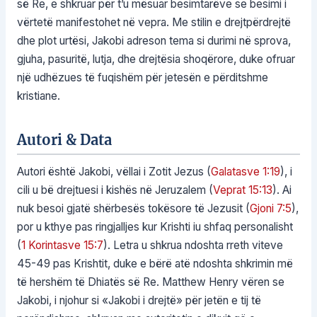
së Re, e shkruar për t’u mësuar besimtarëve se besimi i
vërtetë manifestohet në vepra. Me stilin e drejtpërdrejtë
dhe plot urtësi, Jakobi adreson tema si durimi në sprova,
gjuha, pasuritë, lutja, dhe drejtësia shoqërore, duke ofruar
një udhëzues të fuqishëm për jetesën e përditshme
kristiane.
Autori & Data
Autori është Jakobi, vëllai i Zotit Jezus (
Galatasve 1:19
), i
cili u bë drejtuesi i kishës në Jeruzalem (
Veprat 15:13
). Ai
nuk besoi gjatë shërbesës tokësore të Jezusit (
Gjoni 7:5
),
por u kthye pas ringjalljes kur Krishti iu shfaq personalisht
(
1 Korintasve 15:7
). Letra u shkrua ndoshta rreth viteve
45-49 pas Krishtit, duke e bërë atë ndoshta shkrimin më
të hershëm të Dhiatës së Re. Matthew Henry vëren se
Jakobi, i njohur si «Jakobi i drejtë» për jetën e tij të