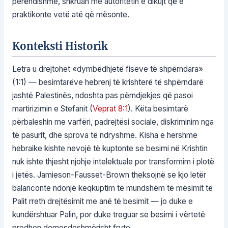
perëndishme, shkruan me autoritetin e dikujt që e
praktikonte vetë atë që mësonte.
Konteksti Historik
Letra u drejtohet «dymbëdhjetë fiseve të shpërndara»
(1:1) — besimtarëve hebrenj të krishterë të shpërndarë
jashtë Palestinës, ndoshta pas përndjekjes që pasoi
martirizimin e Stefanit (
Veprat 8:1
). Këta besimtarë
përbaleshin me varfëri, padrejtësi sociale, diskriminim nga
të pasurit, dhe sprova të ndryshme. Kisha e hershme
hebraike kishte nevojë të kuptonte se besimi në Krishtin
nuk ishte thjesht njohje intelektuale por transformim i plotë
i jetës. Jamieson-Fausset-Brown theksojnë se kjo letër
balanconte ndonjë keqkuptim të mundshëm të mësimit të
Palit rreth drejtësimit me anë të besimit — jo duke e
kundërshtuar Palin, por duke treguar se besimi i vërtetë
prodhon domosdoshmërisht fryte.