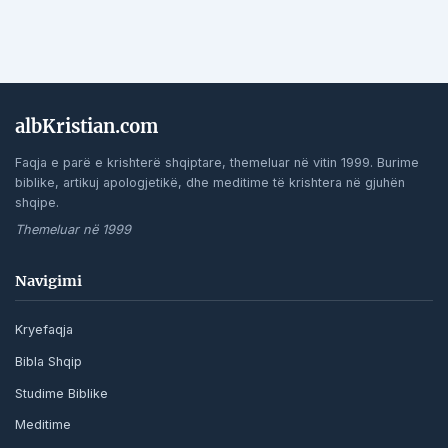
albKristian.com
Faqja e parë e krishterë shqiptare, themeluar në vitin 1999. Burime
biblike, artikuj apologjetikë, dhe meditime të krishtera në gjuhën
shqipe.
Themeluar në 1999
Navigimi
Kryefaqja
Bibla Shqip
Studime Biblike
Meditime