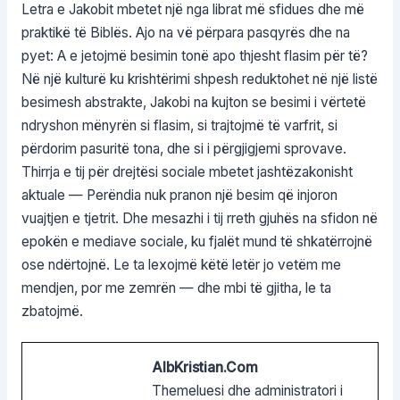
Letra e Jakobit mbetet një nga librat më sfidues dhe më
praktikë të Biblës. Ajo na vë përpara pasqyrës dhe na
pyet: A e jetojmë besimin tonë apo thjesht flasim për të?
Në një kulturë ku krishtërimi shpesh reduktohet në një listë
besimesh abstrakte, Jakobi na kujton se besimi i vërtetë
ndryshon mënyrën si flasim, si trajtojmë të varfrit, si
përdorim pasuritë tona, dhe si i përgjigjemi sprovave.
Thirrja e tij për drejtësi sociale mbetet jashtëzakonisht
aktuale — Perëndia nuk pranon një besim që injoron
vuajtjen e tjetrit. Dhe mesazhi i tij rreth gjuhës na sfidon në
epokën e mediave sociale, ku fjalët mund të shkatërrojnë
ose ndërtojnë. Le ta lexojmë këtë letër jo vetëm me
mendjen, por me zemrën — dhe mbi të gjitha, le ta
zbatojmë.
AlbKristian.com
Themeluesi dhe administratori i