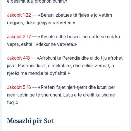
e besimit tuaj prodhon durim.»
Jakobit 1:22
— «Bëhuni zbatues të fjalës e jo vetëm
dëgjues, duke gënjyer vetveten.»
Jakobit 2:17
— «Kështu edhe besimi, në qoftë se nuk ka
vepra, është i vdekur në vetvete.»
Jakobit 4:8
— «Afrohuni te Perëndia dhe ai do t’ju afrohet
juve. Pastroni duart, o mëkatarë, dhe dëlirni zemrat, o
njerëz me mendje të dyfishtë.»
Jakobit 5:16
— «Rrëfeni fajet njëri-tjetrit dhe lutuni për
njëri-tjetrin që të shëroheni. Lutja e të drejtit ka shumë
fuqi.»
Mesazhi për Sot