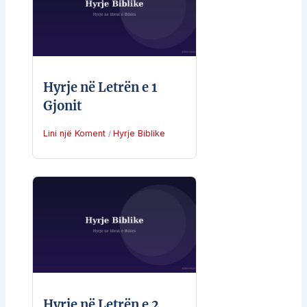
Hyrje në Letrën e 1
Gjonit
Lini një Koment
Hyrje Biblike
/
Hyrje në Letrën e 2