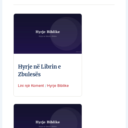
Hyrje në Librin e
Zbulesës
Lini një Koment
Hyrje Biblike
/