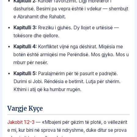
Kapitulli 2:
Kundër favorizimit. Ligji mbretëror i
dashurisë. Besimi pa vepra është i vdekur — shembujt
e Abrahamit dhe Rahabit.
Kapitulli 3:
Rreziku i gjuhës. Dy llojet e urtësisë —
tokësore dhe qiellore.
Kapitulli 4:
Konfliktet vijnë nga dëshirat. Miqësia me
botën është armiqësi me Perëndisë. Mos gjyko. Mos u
mburr për nesër.
Kapitulli 5:
Paralajmërim për të pasurit e padrejtë.
Durimi si Jobi. Rëndësia e betimit. Lutja për shërim.
Kthimi i atij që ka humbur rrugën.
Vargje Kyçe
Jakobit 1:2-3
— «Mbajeni për gëzim të plotë, o vëllezërit
e mi, kur bini në sprova të ndryshme, duke ditur se prova