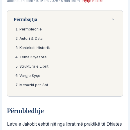
albKristian.com
·
10 Mars 2026
·
5 min lexim
·
Hyrje Biblike
Përmbajtja
Përmbledhje
Autori & Data
Konteksti Historik
Tema Kryesore
Struktura e Librit
Vargje Kyçe
Mesazhi për Sot
Përmbledhje
Letra e Jakobit është një nga librat më praktikë të Dhiatës