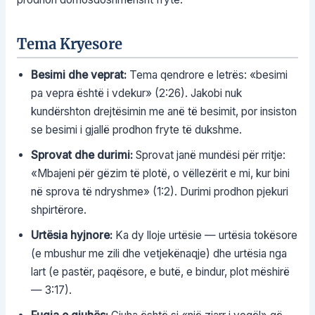
Tema Kryesore
Besimi dhe veprat:
Tema qendrore e letrës: «besimi
pa vepra është i vdekur» (2:26). Jakobi nuk
kundërshton drejtësimin me anë të besimit, por insiston
se besimi i gjallë prodhon fryte të dukshme.
Sprovat dhe durimi:
Sprovat janë mundësi për rritje:
«Mbajeni për gëzim të plotë, o vëllezërit e mi, kur bini
në sprova të ndryshme» (1:2). Durimi prodhon pjekuri
shpirtërore.
Urtësia hyjnore:
Ka dy lloje urtësie — urtësia tokësore
(e mbushur me zili dhe vetjekënaqje) dhe urtësia nga
lart (e pastër, paqësore, e butë, e bindur, plot mëshirë
— 3:17).