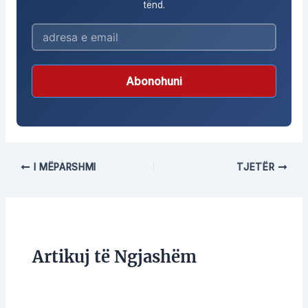
tënd.
Abonohuni
I MËPARSHMI
TJETËR
Artikuj të Ngjashëm