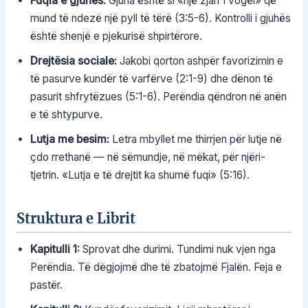
Fuqia e gjuhës:
Gjuha është si «një zjarr i vogël» që
mund të ndezë një pyll të tërë (3:5-6). Kontrolli i gjuhës
është shenjë e pjekurisë shpirtërore.
Drejtësia sociale:
Jakobi qorton ashpër favorizimin e
të pasurve kundër të varfërve (2:1-9) dhe dënon të
pasurit shfrytëzues (5:1-6). Perëndia qëndron në anën
e të shtypurve.
Lutja me besim:
Letra mbyllet me thirrjen për lutje në
çdo rrethanë — në sëmundje, në mëkat, për njëri-
tjetrin. «Lutja e të drejtit ka shumë fuqi» (5:16).
Struktura e Librit
Kapitulli 1:
Sprovat dhe durimi. Tundimi nuk vjen nga
Perëndia. Të dëgjojmë dhe të zbatojmë Fjalën. Feja e
pastër.