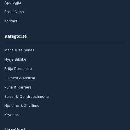
Apologjia
Rreth Nesh
Kontakt
Kategoritë
Mana e së henës
Hyrje Biblike
Rritja Personale
Suksesi & Qëllimi
Puna & Karriera
Stresi & Qëndrueshmëria
Njoftime & Zhvillime
Kryesore
Na ndiqni