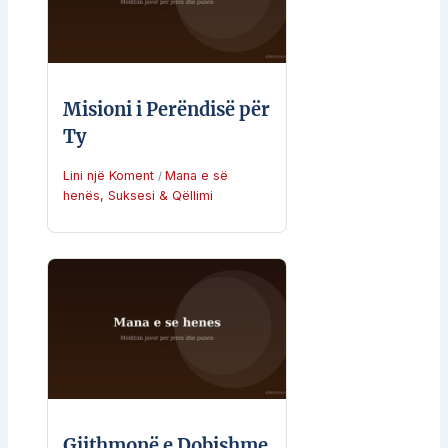
Misioni i Perëndisë për
Ty
Lini një Koment
Mana e së
/
henës
,
Suksesi & Qëllimi
Gjithmonë e Dobishme