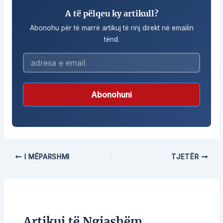
A të pëlqeu ky artikull?
Abonohu për të marrë artikuj të rinj direkt në emailin
tënd.
Abonohuni
I MËPARSHMI
TJETËR
Artikuj të Ngjashëm