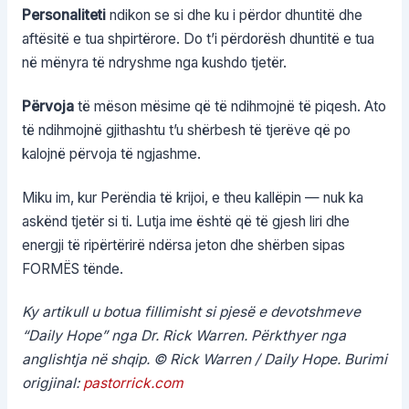
Personaliteti
ndikon se si dhe ku i përdor dhuntitë dhe
aftësitë e tua shpirtërore. Do t’i përdorësh dhuntitë e tua
në mënyra të ndryshme nga kushdo tjetër.
Përvoja
të mëson mësime që të ndihmojnë të piqesh. Ato
të ndihmojnë gjithashtu t’u shërbesh të tjerëve që po
kalojnë përvoja të ngjashme.
Miku im, kur Perëndia të krijoi, e theu kallëpin — nuk ka
askënd tjetër si ti. Lutja ime është që të gjesh liri dhe
energji të ripërtërirë ndërsa jeton dhe shërben sipas
FORMËS tënde.
Ky artikull u botua fillimisht si pjesë e devotshmeve
“Daily Hope” nga Dr. Rick Warren. Përkthyer nga
anglishtja në shqip. © Rick Warren / Daily Hope. Burimi
origjinal:
pastorrick.com