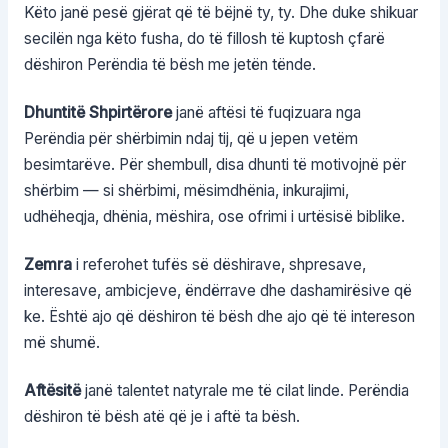
Këto janë pesë gjërat që të bëjnë ty, ty. Dhe duke shikuar
secilën nga këto fusha, do të fillosh të kuptosh çfarë
dëshiron Perëndia të bësh me jetën tënde.
Dhuntitë Shpirtërore
janë aftësi të fuqizuara nga
Perëndia për shërbimin ndaj tij, që u jepen vetëm
besimtarëve. Për shembull, disa dhunti të motivojnë për
shërbim — si shërbimi, mësimdhënia, inkurajimi,
udhëheqja, dhënia, mëshira, ose ofrimi i urtësisë biblike.
Zemra
i referohet tufës së dëshirave, shpresave,
interesave, ambicjeve, ëndërrave dhe dashamirësive që
ke. Është ajo që dëshiron të bësh dhe ajo që të intereson
më shumë.
Aftësitë
janë talentet natyrale me të cilat linde. Perëndia
dëshiron të bësh atë që je i aftë ta bësh.