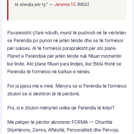
të shenjta për ty.” —
Jeremia 1:5
(MSG)
Pavarësisht çfarë ndodh, mund të pushosh në të vërtetën
se Perëndia po punon në jetën tënde dhe se të formësoi
për sukses. Ai të formësoi paraprakisht për ato plane.
Planet e Perëndisë për jetën tënde nuk filluan momentin
kur linde. Ato plane filluan para lindjes, kur Bibla thotë se
Perëndia të formësoi në barkun e nënës.
Por ja pjesa më e mirë. Mënyra se si Perëndia të formësoi
zbulon se si dëshiron të të përdorë.
Pra, si e zbulon mënyrën unike që Perëndia të krijoi?
Më pëlqen të përdor akronimin FORMA — Dhuntitë
Shpirtërore, Zemra, Aftësitë, Personaliteti dhe Përvoja.