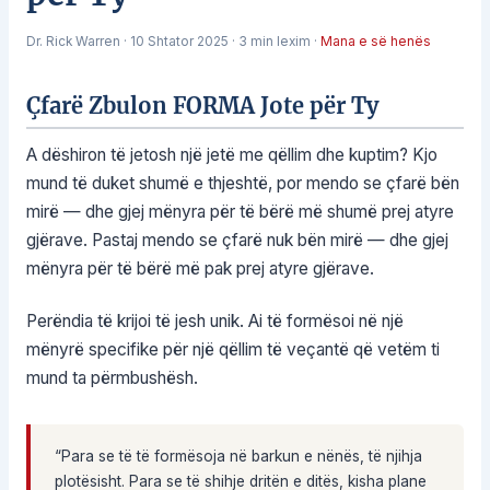
Dr. Rick Warren
·
10 Shtator 2025
·
3 min lexim
·
Mana e së henës
Çfarë Zbulon FORMA Jote për Ty
A dëshiron të jetosh një jetë me qëllim dhe kuptim? Kjo
mund të duket shumë e thjeshtë, por mendo se çfarë bën
mirë — dhe gjej mënyra për të bërë më shumë prej atyre
gjërave. Pastaj mendo se çfarë nuk bën mirë — dhe gjej
mënyra për të bërë më pak prej atyre gjërave.
Perëndia të krijoi të jesh unik. Ai të formësoi në një
mënyrë specifike për një qëllim të veçantë që vetëm ti
mund ta përmbushësh.
“Para se të të formësoja në barkun e nënës, të njihja
plotësisht. Para se të shihje dritën e ditës, kisha plane