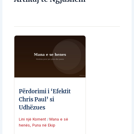
Përdorimi i ‘Efektit
Chris Paul’ si
Udhëzues
Lini një Koment
Mana e së
/
henës
,
Puna në Ekip