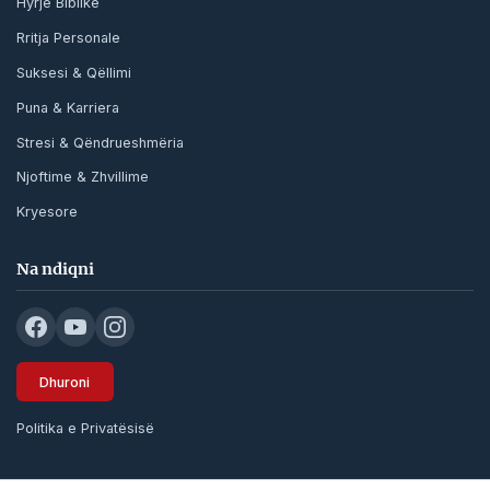
Hyrje Biblike
Rritja Personale
Suksesi & Qëllimi
Puna & Karriera
Stresi & Qëndrueshmëria
Njoftime & Zhvillime
Kryesore
Na ndiqni
Dhuroni
Politika e Privatësisë