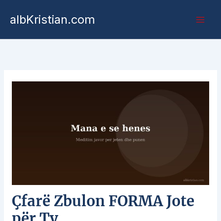
albKristian.com
Çfarë Zbulon FORMA Jote
për Ty