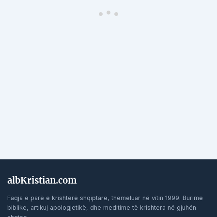
albKristian.com
Faqja e parë e krishterë shqiptare, themeluar në vitin 1999. Burime
biblike, artikuj apologjetikë, dhe meditime të krishtera në gjuhën