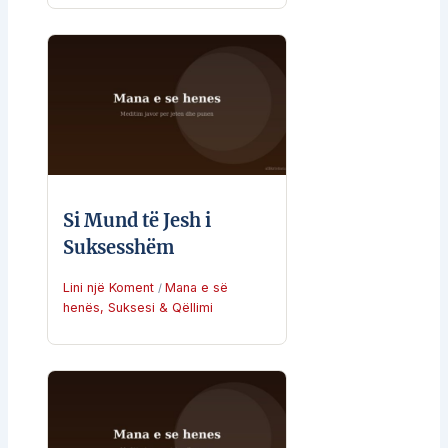
Si Mund të Jesh i
Suksesshëm
Lini një Koment
Mana e së
/
henës
,
Suksesi & Qëllimi