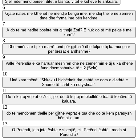
Sjell ndërmënd përsëri ditët e lashta, vitet e kohëve të shkuara.
6
Gjatë natës më kthehet në mendje kënga ime, mendoj thellë në zemrën
time dhe fryma ime bën kërkime.
7
A do të më hedhë poshtë për gjithnjë Zoti? E nuk do të më pëlqejë më
kurrë?
8
Dhe mirësia e tij ka marrë fund për gjithnjë dhe falja e tij ka munguar
për brezat e ardhshme?
9
Vallë Perëndia e ka harruar mëshirën dhe në zemërimin e tij u ka dhënë
fund dhembshurive të tij? (Sela)
10
Unë kam thënë: "Shkaku i hidhërimit tim është se dora e djathtë e
Shumë të Lartit ka ndryshuar".
11
Do t'i kujtoj veprat e Zotit; po, do të kujtoj mrekullitë e tua të kohëve të
kaluara,
12
do të mendohem thellë për gjithë veprat e tua dhe do të kem parasysh
bëmat e tua.
13
O Perëndi, jeta jote është e shenjtë; cili Perëndi është i madh si
Perëndia?