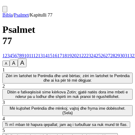
Bibla
/
Psalmet
/
Kapitulli
77
Psalmet
77
1
2
3
4
5
6
7
8
9
10
11
12
13
14
15
16
17
18
19
20
21
22
23
24
25
26
27
28
29
30
31
32
A
A
A
1
Zëri im lartohet te Perëndia dhe unë bërtas; zëri im lartohet te Perëndia
dhe ai ka për të më dëgjuar.
2
Ditën e fatkeqësisë sime kërkova Zotin; gjatë natës dora ime mbeti e
nderur pa u lodhur dhe shpirti im nuk pranoi të ngushëllohet.
3
Më kujtohet Perëndia dhe rrënkoj; vajtoj dhe fryma ime dobësohet.
(Sela)
4
Ti m'i mban të hapura qepallat; jam aq i turbulluar sa nuk mund të flas.
5