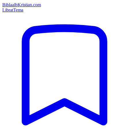
Bibla
albKristian.com
Librat
Tema