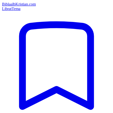
Bibla
albKristian.com
Librat
Tema