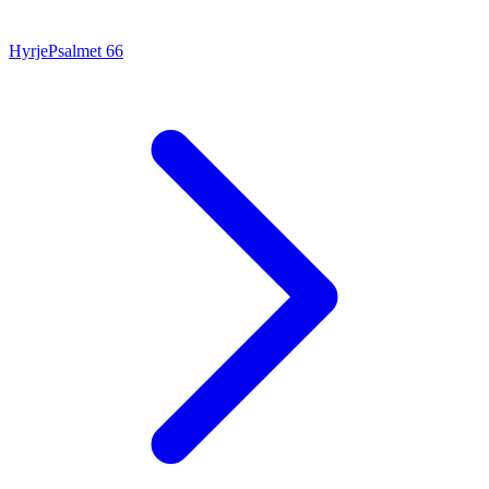
Hyrje
Psalmet
66