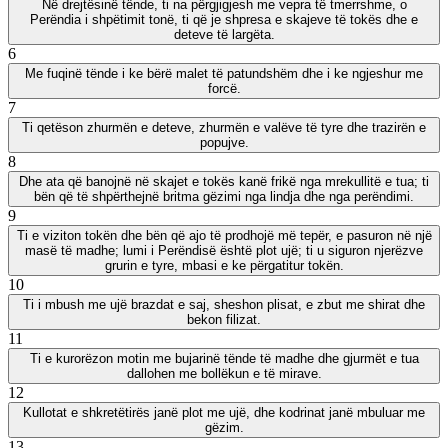
Në drejtësinë tënde, ti na përgjigjesh me vepra të tmerrshme, o
Perëndia i shpëtimit tonë, ti që je shpresa e skajeve të tokës dhe e
deteve të largëta.
6
Me fuqinë tënde i ke bërë malet të patundshëm dhe i ke ngjeshur me
forcë.
7
Ti qetëson zhurmën e deteve, zhurmën e valëve të tyre dhe trazirën e
popujve.
8
Dhe ata që banojnë në skajet e tokës kanë frikë nga mrekullitë e tua; ti
bën që të shpërthejnë britma gëzimi nga lindja dhe nga perëndimi.
9
Ti e viziton tokën dhe bën që ajo të prodhojë më tepër, e pasuron në një
masë të madhe; lumi i Perëndisë është plot ujë; ti u siguron njerëzve
grurin e tyre, mbasi e ke përgatitur tokën.
10
Ti i mbush me ujë brazdat e saj, sheshon plisat, e zbut me shirat dhe
bekon filizat.
11
Ti e kurorëzon motin me bujarinë tënde të madhe dhe gjurmët e tua
dallohen me bollëkun e të mirave.
12
Kullotat e shkretëtirës janë plot me ujë, dhe kodrinat janë mbuluar me
gëzim.
13