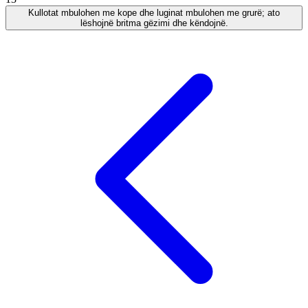
Kullotat mbulohen me kope dhe luginat mbulohen me grurë; ato
lëshojnë britma gëzimi dhe këndojnë.