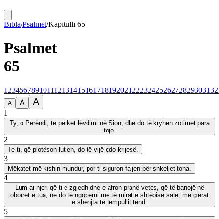
Bibla
/
Psalmet
/
Kapitulli
65
Psalmet
65
1
2
3
4
5
6
7
8
9
10
11
12
13
14
15
16
17
18
19
20
21
22
23
24
25
26
27
28
29
30
31
32
A
A
A
1
Ty, o Perëndi, të përket lëvdimi në Sion; dhe do të kryhen zotimet para
teje.
2
Te ti, që plotëson lutjen, do të vijë çdo krijesë.
3
Mëkatet më kishin mundur, por ti siguron faljen për shkeljet tona.
4
Lum ai njeri që ti e zgjedh dhe e afron pranë vetes, që të banojë në
oborret e tua; ne do të ngopemi me të mirat e shtëpisë sate, me gjërat
e shenjta të tempullit tënd.
5