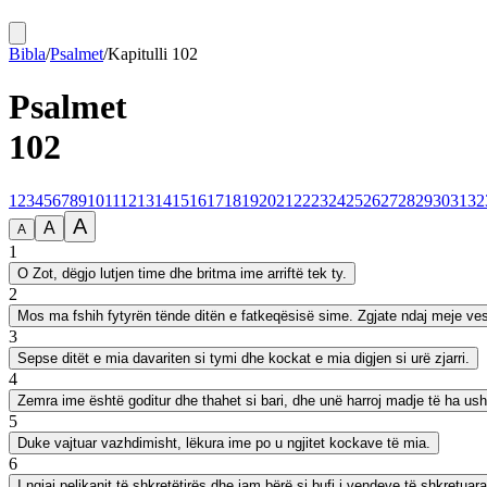
Bibla
/
Psalmet
/
Kapitulli
102
Psalmet
102
1
2
3
4
5
6
7
8
9
10
11
12
13
14
15
16
17
18
19
20
21
22
23
24
25
26
27
28
29
30
31
32
A
A
A
1
O Zot, dëgjo lutjen time dhe britma ime arriftë tek ty.
2
Mos ma fshih fytyrën tënde ditën e fatkeqësisë sime. Zgjate ndaj meje vesh
3
Sepse ditët e mia davariten si tymi dhe kockat e mia digjen si urë zjarri.
4
Zemra ime është goditur dhe thahet si bari, dhe unë harroj madje të ha us
5
Duke vajtuar vazhdimisht, lëkura ime po u ngjitet kockave të mia.
6
I ngjaj pelikanit të shkretëtirës dhe jam bërë si bufi i vendeve të shkretuara