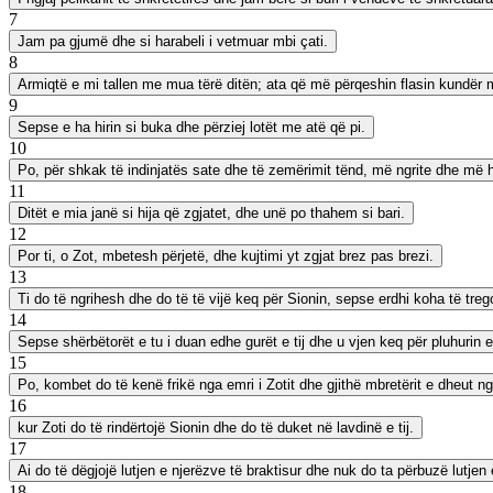
7
Jam pa gjumë dhe si harabeli i vetmuar mbi çati.
8
Armiqtë e mi tallen me mua tërë ditën; ata që më përqeshin flasin kundër 
9
Sepse e ha hirin si buka dhe përziej lotët me atë që pi.
10
Po, për shkak të indinjatës sate dhe të zemërimit tënd, më ngrite dhe më 
11
Ditët e mia janë si hija që zgjatet, dhe unë po thahem si bari.
12
Por ti, o Zot, mbetesh përjetë, dhe kujtimi yt zgjat brez pas brezi.
13
Ti do të ngrihesh dhe do të të vijë keq për Sionin, sepse erdhi koha të tre
14
Sepse shërbëtorët e tu i duan edhe gurët e tij dhe u vjen keq për pluhurin e 
15
Po, kombet do të kenë frikë nga emri i Zotit dhe gjithë mbretërit e dheut ng
16
kur Zoti do të rindërtojë Sionin dhe do të duket në lavdinë e tij.
17
Ai do të dëgjojë lutjen e njerëzve të braktisur dhe nuk do ta përbuzë lutjen 
18