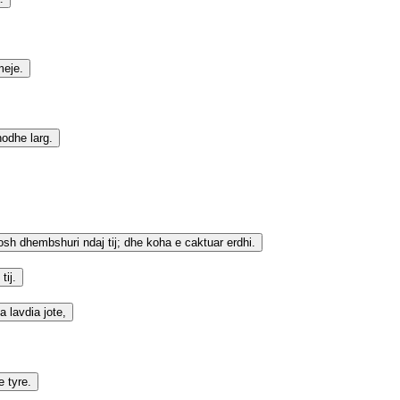
meje.
hodhe larg.
gosh dhembshuri ndaj tij; dhe koha e caktuar erdhi.
tij.
a lavdia jote,
e tyre.