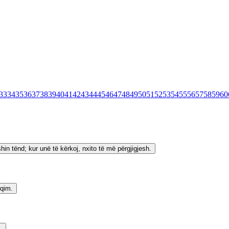
33
34
35
36
37
38
39
40
41
42
43
44
45
46
47
48
49
50
51
52
53
54
55
56
57
58
59
60
in tënd; kur unë të kërkoj, nxito të më përgjigjesh.
hqim.
.