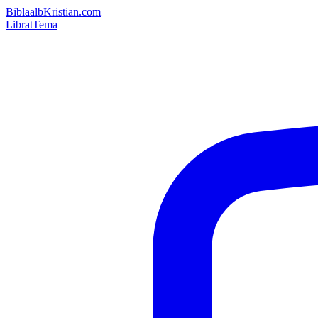
Bibla
albKristian.com
Librat
Tema