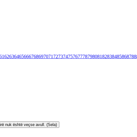
61
62
63
64
65
66
67
68
69
70
71
72
73
74
75
76
77
78
79
80
81
82
83
84
85
86
87
88
mirë nuk është veçse avull. (Sela)