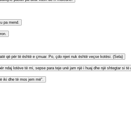
riu pa mend.
ron.
atë që për të është e çmuar. Po, çdo njeri nuk është veçse kotësi. (Sela)
 ndaj lotëve të mi, sepse para teje unë jam një i huaj dhe një shtegtar si të gj
të iki dhe të mos jem më".