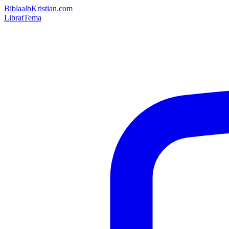
Bibla
albKristian.com
Librat
Tema