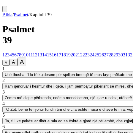
Bibla
/
Psalmet
/
Kapitulli
39
Psalmet
39
1
2
3
4
5
6
7
8
9
10
11
12
13
14
15
16
17
18
19
20
21
22
23
24
25
26
27
28
29
30
31
32
A
A
A
1
Unë thosha: "Do të kujdesem për sjelljen time që të mos kryej mëkate me gj
2
Kam qëndruar i heshtur dhe i qetë, i jam përmbajtur pikërisht së mirës, d
3
Zemra më digjte përbrenda; ndërsa mendohesha, një zjarr u ndez; atëherë 
4
"O Zot, bëmë të njohur fundin tim dhe cila është masa e ditëve të mia; vep
5
Ja, ti i ke pakësuar ditët e mia aq sa është e gjatë një pëllëmbë, dhe zgjat
6
Po, njeriu sillet rreth e qark si një hije; po më kot lodhen të gjithë dhe gru