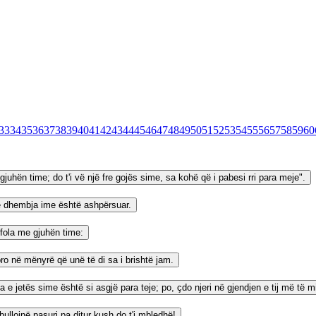
33
34
35
36
37
38
39
40
41
42
43
44
45
46
47
48
49
50
51
52
53
54
55
56
57
58
59
60
uhën time; do t'i vë një fre gojës sime, sa kohë që i pabesi rri para meje".
he dhembja ime është ashpërsuar.
fola me gjuhën time:
ro në mënyrë që unë të di sa i brishtë jam.
ja e jetës sime është si asgjë para teje; po, çdo njeri në gjendjen e tij më të 
mbullojnë pasuri pa ditur kush do t'i mbledhë!