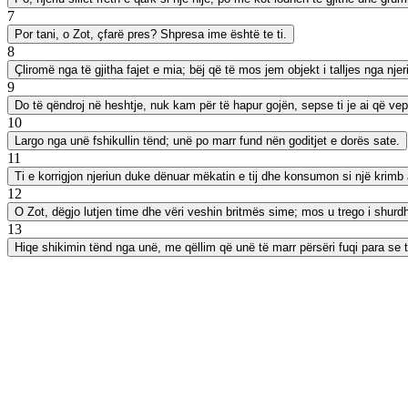
7
Por tani, o Zot, çfarë pres? Shpresa ime është te ti.
8
Çliromë nga të gjitha fajet e mia; bëj që të mos jem objekt i talljes nga nje
9
Do të qëndroj në heshtje, nuk kam për të hapur gojën, sepse ti je ai që vep
10
Largo nga unë fshikullin tënd; unë po marr fund nën goditjet e dorës sate.
11
Ti e korrigjon njeriun duke dënuar mëkatin e tij dhe konsumon si një krimb 
12
O Zot, dëgjo lutjen time dhe vëri veshin britmës sime; mos u trego i shurdhër
13
Hiqe shikimin tënd nga unë, me qëllim që unë të marr përsëri fuqi para se 