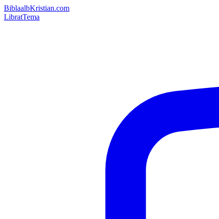
Bibla
albKristian.com
Librat
Tema