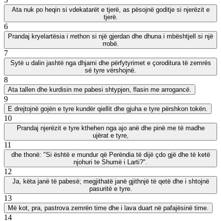
Ata nuk po heqin si vdekatarët e tjerë, as pësojnë goditje si njerëzit e
tjerë.
6
Prandaj kryelartësia i rrethon si një gjerdan dhe dhuna i mbështjell si një
rrobë.
7
Sytë u dalin jashtë nga dhjami dhe përfytyrimet e çoroditura të zemrës
së tyre vërshojnë.
8
Ata tallen dhe kurdisin me pabesi shtypjen, flasin me arrogancë.
9
E drejtojnë gojën e tyre kundër qiellit dhe gjuha e tyre përshkon tokën.
10
Prandaj njerëzit e tyre kthehen nga ajo anë dhe pinë me të madhe
ujërat e tyre,
11
dhe thonë: "Si është e mundur që Perëndia të dijë çdo gjë dhe të ketë
njohuri te Shumë i Larti?".
12
Ja, këta janë të pabesë; megjithatë janë gjithnjë të qetë dhe i shtojnë
pasuritë e tyre.
13
Më kot, pra, pastrova zemrën time dhe i lava duart në pafajësinë time.
14