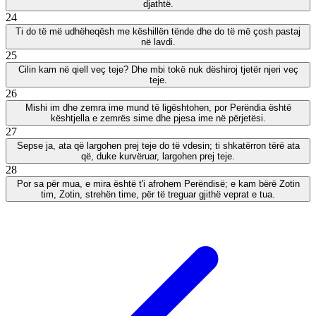
djathtë.
24
Ti do të më udhëheqësh me këshillën tënde dhe do të më çosh pastaj
në lavdi.
25
Cilin kam në qiell veç teje? Dhe mbi tokë nuk dëshiroj tjetër njeri veç
teje.
26
Mishi im dhe zemra ime mund të ligështohen, por Perëndia është
kështjella e zemrës sime dhe pjesa ime në përjetësi.
27
Sepse ja, ata që largohen prej teje do të vdesin; ti shkatërron tërë ata
që, duke kurvëruar, largohen prej teje.
28
Por sa për mua, e mira është t'i afrohem Perëndisë; e kam bërë Zotin
tim, Zotin, strehën time, për të treguar gjithë veprat e tua.