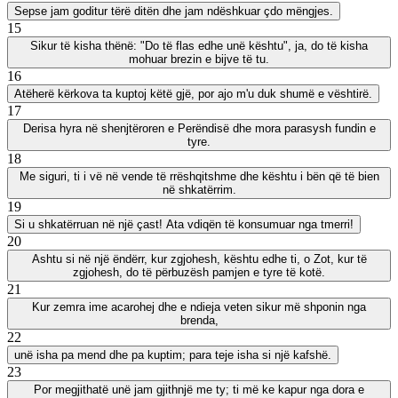
Sepse jam goditur tërë ditën dhe jam ndëshkuar çdo mëngjes.
15
Sikur të kisha thënë: "Do të flas edhe unë kështu", ja, do të kisha
mohuar brezin e bijve të tu.
16
Atëherë kërkova ta kuptoj këtë gjë, por ajo m'u duk shumë e vështirë.
17
Derisa hyra në shenjtëroren e Perëndisë dhe mora parasysh fundin e
tyre.
18
Me siguri, ti i vë në vende të rrëshqitshme dhe kështu i bën që të bien
në shkatërrim.
19
Si u shkatërruan në një çast! Ata vdiqën të konsumuar nga tmerri!
20
Ashtu si në një ëndërr, kur zgjohesh, kështu edhe ti, o Zot, kur të
zgjohesh, do të përbuzësh pamjen e tyre të kotë.
21
Kur zemra ime acarohej dhe e ndieja veten sikur më shponin nga
brenda,
22
unë isha pa mend dhe pa kuptim; para teje isha si një kafshë.
23
Por megjithatë unë jam gjithnjë me ty; ti më ke kapur nga dora e