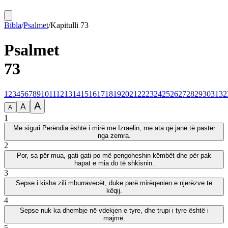
Bibla
/
Psalmet
/
Kapitulli
73
Psalmet
73
1
2
3
4
5
6
7
8
9
10
11
12
13
14
15
16
17
18
19
20
21
22
23
24
25
26
27
28
29
30
31
32
A
A
A
1
Me siguri Perëndia është i mirë me Izraelin, me ata që janë të pastër
nga zemra.
2
Por, sa për mua, gati gati po më pengoheshin këmbët dhe për pak
hapat e mia do të shkisnin.
3
Sepse i kisha zili mburravecët, duke parë mirëqenien e njerëzve të
këqij.
4
Sepse nuk ka dhembje në vdekjen e tyre, dhe trupi i tyre është i
majmë.
5