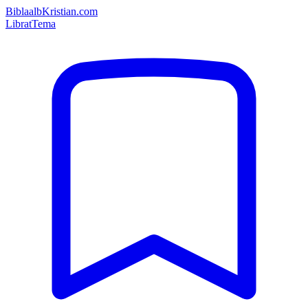
Bibla
albKristian.com
Librat
Tema