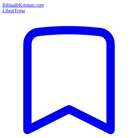
Bibla
albKristian.com
Librat
Tema