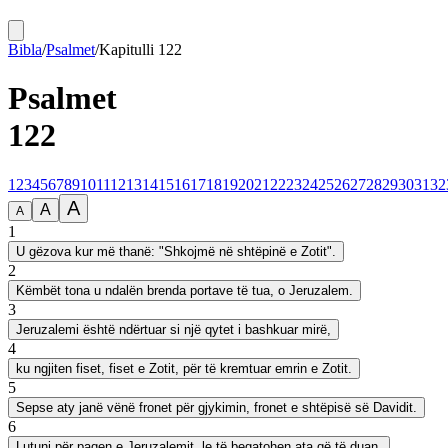
Bibla
/
Psalmet
/
Kapitulli
122
Psalmet
122
1
2
3
4
5
6
7
8
9
10
11
12
13
14
15
16
17
18
19
20
21
22
23
24
25
26
27
28
29
30
31
32
A
A
A
1
U gëzova kur më thanë: "Shkojmë në shtëpinë e Zotit".
2
Këmbët tona u ndalën brenda portave të tua, o Jeruzalem.
3
Jeruzalemi është ndërtuar si një qytet i bashkuar mirë,
4
ku ngjiten fiset, fiset e Zotit, për të kremtuar emrin e Zotit.
5
Sepse aty janë vënë fronet për gjykimin, fronet e shtëpisë së Davidit.
6
Lutuni për paqen e Jeruzalemit, le të begatohen ata që të duan.