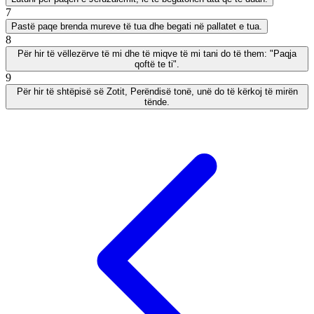
7
Pastë paqe brenda mureve të tua dhe begati në pallatet e tua.
8
Për hir të vëllezërve të mi dhe të miqve të mi tani do të them: "Paqja
qoftë te ti".
9
Për hir të shtëpisë së Zotit, Perëndisë tonë, unë do të kërkoj të mirën
tënde.