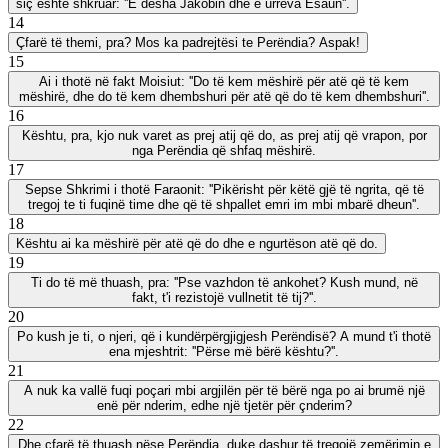
siç është shkruar: ''E desha Jakobin dhe e urreva Esaun''.
14
Çfarë të themi, pra? Mos ka padrejtësi te Perëndia? Aspak!
15
Ai i thotë në fakt Moisiut: ''Do të kem mëshirë për atë që të kem
mëshirë, dhe do të kem dhembshuri për atë që do të kem dhembshuri''.
16
Kështu, pra, kjo nuk varet as prej atij që do, as prej atij që vrapon, por
nga Perëndia që shfaq mëshirë.
17
Sepse Shkrimi i thotë Faraonit: ''Pikërisht për këtë gjë të ngrita, që të
tregoj te ti fuqinë time dhe që të shpallet emri im mbi mbarë dheun''.
18
Kështu ai ka mëshirë për atë që do dhe e ngurtëson atë që do.
19
Ti do të më thuash, pra: ''Pse vazhdon të ankohet? Kush mund, në
fakt, t'i rezistojë vullnetit të tij?''.
20
Po kush je ti, o njeri, që i kundërpërgjigjesh Perëndisë? A mund t'i thotë
ena mjeshtrit: ''Përse më bërë kështu?''.
21
A nuk ka vallë fuqi poçari mbi argjilën për të bërë nga po ai brumë një
enë për nderim, edhe një tjetër për çnderim?
22
Dhe çfarë të thuash nëse Perëndia, duke dashur të tregojë zemërimin e