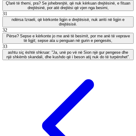
Çfarë të themi, pra? Se johebrenjtë, që nuk kërkuan drejtësinë, e fituan
drejtësinë, por atë drejtësi që vjen nga besimi,
31
ndërsa Izraeli, që kërkonte ligjin e drejtësisë, nuk arriti në ligjin e
drejtësisë.
32
Përse? Sepse e kërkonte jo me anë të besimit, por me anë të veprave
të ligjit; sepse ata u penguan në gurin e pengesës,
33
ashtu siç është shkruar: ''Ja, unë po vë në Sion një gur pengese dhe
një shkëmb skandali, dhe kushdo që i beson atij nuk do të turpërohet''.