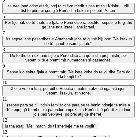
të tyre janë edhe etërit, prej të cilëve rrjedh sipas mishit Krishti, i cili
është përmbi çdo gjë Perëndi, i bekuar përjetë. Amen.
6
Por kjo nuk do të thotë se fjala e Perëndisë ra poshtë, sepse jo të gjithë
që janë nga Izraeli janë Izrael.
7
As sepse janë pasardhës e Abrahamit janë të gjithë bij; por: ''Në Isakun
do të quhet pasardhja jote''.
8
Do të thotë: nuk janë bijtë e Perëndisë ata që lindin prej mishi, por
vetëm bijtë e premtimit numërohen si pasardhës.
9
Sepse kjo është fjala e premtimit: ''Në këtë kohë do të vij dhe Sara do
të ketë një bir''.
10
Dhe jo vetëm kaq, por edhe Rebeka mbeti shtatzënë nga një njeri i
vetëm, Isakun, atin tonë,
11
(sepse para se t'i lindnin fëmijët dhe para se të bënin ndonjë të mirë a
të keqe, që të mbetej i patundur propozimi i Perëndisë për të zgjedhur
jo sipas veprave, po prej atij që thërret),
12
iu tha asaj: ''Më i madhi do t'i shërbejë më të voglit'',
13