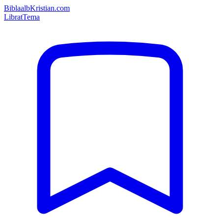
Bibla
albKristian.com
Librat
Tema