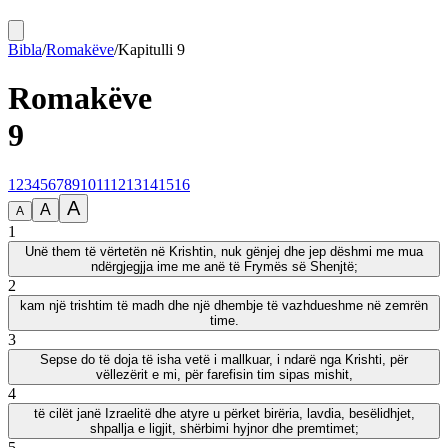
Bibla
/
Romakëve
/
Kapitulli
9
Romakëve
9
1
2
3
4
5
6
7
8
9
10
11
12
13
14
15
16
A
A
A
1
Unë them të vërtetën në Krishtin, nuk gënjej dhe jep dëshmi me mua
ndërgjegjja ime me anë të Frymës së Shenjtë;
2
kam një trishtim të madh dhe një dhembje të vazhdueshme në zemrën
time.
3
Sepse do të doja të isha vetë i mallkuar, i ndarë nga Krishti, për
vëllezërit e mi, për farefisin tim sipas mishit,
4
të cilët janë Izraelitë dhe atyre u përket birëria, lavdia, besëlidhjet,
shpallja e ligjit, shërbimi hyjnor dhe premtimet;
5