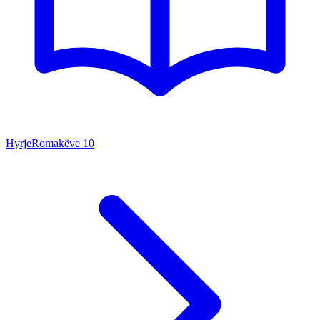
Hyrje
Romakëve
10