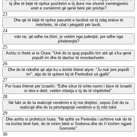
tij dhe të bëjë të njohur pushtetin e tij duroi me shumë zemërgjerësi
enët e zemërimit që qenë bërë për prishje?
23
Dhe që të bëjë të njohur pasuritë e lavdisë së tij ndaj enëve të
mëshirës, të cilat i përgatiti për lavdi,
24
mbi ne, që edhe na thirri, jo vetëm nga judenjtë, por edhe nga
johebrenjtë?
25
Ashtu si thotë ai te Osea: ''Unë do ta quaj popullin tim atë që s'ka qenë
populli im dhe të dashur të mosdashurën.
26
Dhe do të ndodhë që atje ku u është thënë atyre: "Ju nuk jeni populli
im", atje do të quheni bij të Perëndisë së gjallë''.
27
Por Isaia thërret për Izraelin: ''Edhe sikur të ishte numri i bijve të Izraelit
si rëra e detit, vetëm mbetja e tij do të shpëtohet''.
28
Në fakt ai do ta realizojë vendimin e tij me drejtësi, sepse Zoti do ta
realizojë dhe do ta përshpejtojë vendimin e tij mbi tokë.
29
Dhe ashtu si profetizoi Isaia: ''Në qoftë se Perëndia i ushtrive nuk do të
na kishte lënë farë, do të ishim bërë si Sodoma dhe do t'i kishim ngjarë
Gomorës''.
30