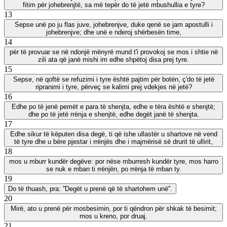
fitim për johebrenjtë, sa më tepër do të jetë mbushullia e tyre?
13
Sepse unë po ju flas juve, johebrenjve, duke qenë se jam apostulli i
johebrenjve; dhe unë e nderoj shërbesën time,
14
për të provuar se në ndonjë mënyrë mund t'i provokoj se mos i shtie në
zili ata që janë mishi im edhe shpëtoj disa prej tyre.
15
Sepse, në qoftë se refuzimi i tyre është pajtim për botën, ç'do të jetë
ripranimi i tyre, përveç se kalimi prej vdekjes në jetë?
16
Edhe po të jenë pemët e para të shenjta, edhe e tëra është e shenjtë;
dhe po të jetë rrënja e shenjtë, edhe degët janë të shenjta.
17
Edhe sikur të këputen disa degë, ti që ishe ullastër u shartove në vend
të tyre dhe u bëre pjestar i rrënjës dhe i majmërisë së drurit të ullirit,
18
mos u mburr kundër degëve: por nëse mburresh kundër tyre, mos harro
se nuk e mban ti rrënjën, po rrënja të mban ty.
19
Do të thuash, pra: ''Degët u prenë që të shartohem unë''.
20
Mirë, ato u prenë për mosbesimin, por ti qëndron për shkak të besimit;
mos u kreno, por druaj.
21