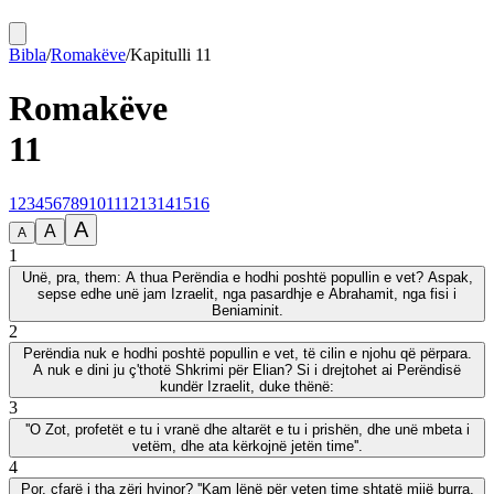
Bibla
/
Romakëve
/
Kapitulli
11
Romakëve
11
1
2
3
4
5
6
7
8
9
10
11
12
13
14
15
16
A
A
A
1
Unë, pra, them: A thua Perëndia e hodhi poshtë popullin e vet? Aspak,
sepse edhe unë jam Izraelit, nga pasardhje e Abrahamit, nga fisi i
Beniaminit.
2
Perëndia nuk e hodhi poshtë popullin e vet, të cilin e njohu që përpara.
A nuk e dini ju ç'thotë Shkrimi për Elian? Si i drejtohet ai Perëndisë
kundër Izraelit, duke thënë:
3
''O Zot, profetët e tu i vranë dhe altarët e tu i prishën, dhe unë mbeta i
vetëm, dhe ata kërkojnë jetën time''.
4
Por, çfarë i tha zëri hyjnor? ''Kam lënë për veten time shtatë mijë burra,