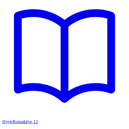
Hyrje
Romakëve
12