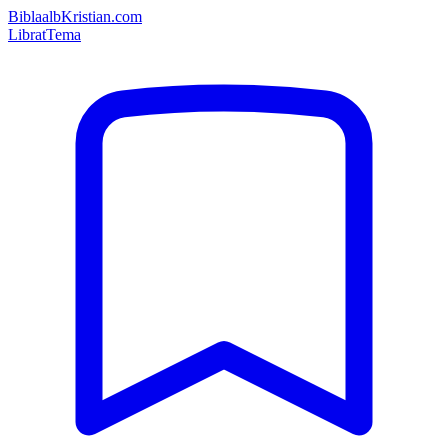
Bibla
albKristian.com
Librat
Tema