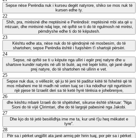
Sepse nëse Perëndia nuk i kurseu degët natyrore, shiko se mos nuk të
kursen edhe ty.
22
Shih, pra, mirësinë dhe rreptësinë e Perëndisë: rreptësinë mbi ata që u
rrëzuan, dhe mirësinë ndaj teje, në qoftë se ti do të ngulmosh në mirësi,
përndryshe edhe ti do të këputesh.
23
Kështu edhe ata, nëse nuk do të qëndrojnë në mosbesim, do të
shartohen; sepse Perëndia është i fuqishëm t'i shartojë përsëri.
24
Sepse, në qoftë se ti u këpute nga ulliri i egër prej natyre dhe u
shartove kundër natyrës në ulli të butë, aq më tepër këto, që janë degë
prej natyre, do të shartohen në ullirin e vet.
25
Sepse nuk dua, o vëllezër, që ju të jeni të paditur këtë të fshehtë që të
mos mbaheni me të madh në veten tuaj se i ka ndodhur një ngurtësim
një pjese të Izraelit deri sa të ketë hyrë tërësia e johebrenjve,
26
dhe kështu mbarë Izraeli do të shpëtohet, sikurse është shkruar: ''Nga
Sioni do të vijë Çlirimtari, dhe do të largojë pabesinë nga Jakobi.
27
Dhe kjo do të jetë besëlidhja ime me ta, kur unë t'ju heq mëkatet e
tyre''.
28
Për sa i përket ungjillit ata janë armiq për hirin tuaj, por për sa i përket