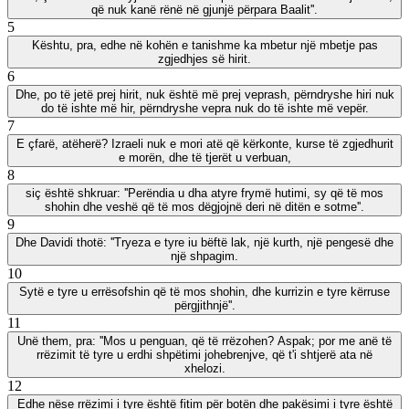
që nuk kanë rënë në gjunjë përpara Baalit''.
5
Kështu, pra, edhe në kohën e tanishme ka mbetur një mbetje pas
zgjedhjes së hirit.
6
Dhe, po të jetë prej hirit, nuk është më prej veprash, përndryshe hiri nuk
do të ishte më hir, përndryshe vepra nuk do të ishte më vepër.
7
E çfarë, atëherë? Izraeli nuk e mori atë që kërkonte, kurse të zgjedhurit
e morën, dhe të tjerët u verbuan,
8
siç është shkruar: ''Perëndia u dha atyre frymë hutimi, sy që të mos
shohin dhe veshë që të mos dëgjojnë deri në ditën e sotme''.
9
Dhe Davidi thotë: ''Tryeza e tyre iu bëftë lak, një kurth, një pengesë dhe
një shpagim.
10
Sytë e tyre u errësofshin që të mos shohin, dhe kurrizin e tyre kërruse
përgjithnjë''.
11
Unë them, pra: ''Mos u penguan, që të rrëzohen? Aspak; por me anë të
rrëzimit të tyre u erdhi shpëtimi johebrenjve, që t'i shtjerë ata në
xhelozi.
12
Edhe nëse rrëzimi i tyre është fitim për botën dhe pakësimi i tyre është