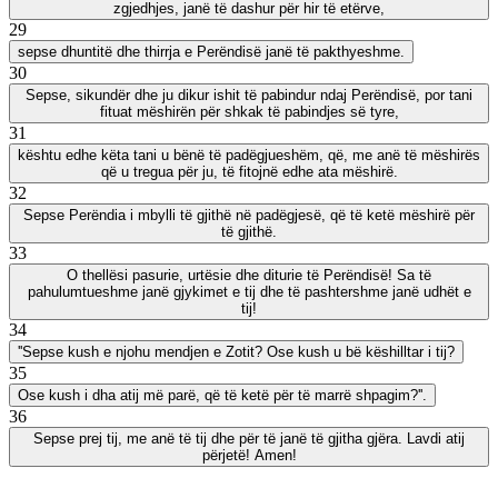
zgjedhjes, janë të dashur për hir të etërve,
29
sepse dhuntitë dhe thirrja e Perëndisë janë të pakthyeshme.
30
Sepse, sikundër dhe ju dikur ishit të pabindur ndaj Perëndisë, por tani
fituat mëshirën për shkak të pabindjes së tyre,
31
kështu edhe këta tani u bënë të padëgjueshëm, që, me anë të mëshirës
që u tregua për ju, të fitojnë edhe ata mëshirë.
32
Sepse Perëndia i mbylli të gjithë në padëgjesë, që të ketë mëshirë për
të gjithë.
33
O thellësi pasurie, urtësie dhe diturie të Perëndisë! Sa të
pahulumtueshme janë gjykimet e tij dhe të pashtershme janë udhët e
tij!
34
''Sepse kush e njohu mendjen e Zotit? Ose kush u bë këshilltar i tij?
35
Ose kush i dha atij më parë, që të ketë për të marrë shpagim?''.
36
Sepse prej tij, me anë të tij dhe për të janë të gjitha gjëra. Lavdi atij
përjetë! Amen!