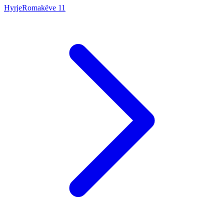
Hyrje
Romakëve
11