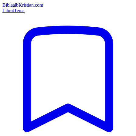
Bibla
albKristian.com
Librat
Tema