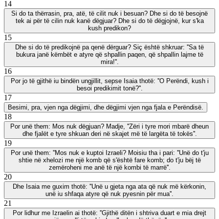
14
Si do ta thërrasin, pra, atë, të cilit nuk i besuan? Dhe si do të besojnë
tek ai për të cilin nuk kanë dëgjuar? Dhe si do të dëgjojnë, kur s'ka
kush predikon?
15
Dhe si do të predikojnë pa qenë dërguar? Siç është shkruar: ''Sa të
bukura janë këmbët e atyre që shpallin paqen, që shpallin lajme të
mira!''.
16
Por jo të gjithë iu bindën ungjillit, sepse Isaia thotë: ''O Perëndi, kush i
besoi predikimit tonë?''.
17
Besimi, pra, vjen nga dëgjimi, dhe dëgjimi vjen nga fjala e Perëndisë.
18
Por unë them: Mos nuk dëgjuan? Madje, ''Zëri i tyre mori mbarë dheun
dhe fjalët e tyre shkuan deri në skajet më të largëta të tokës''.
19
Por unë them: ''Mos nuk e kuptoi Izraeli? Moisiu tha i pari: ''Unë do t'ju
shtie në xhelozi me një komb që s'është fare komb; do t'ju bëj të
zemëroheni me anë të një kombi të marrë''.
20
Dhe Isaia me guxim thotë: ''Unë u gjeta nga ata që nuk më kërkonin,
unë iu shfaqa atyre që nuk pyesnin për mua''.
21
Por lidhur me Izraelin ai thotë: ''Gjithë ditën i shtriva duart e mia drejt