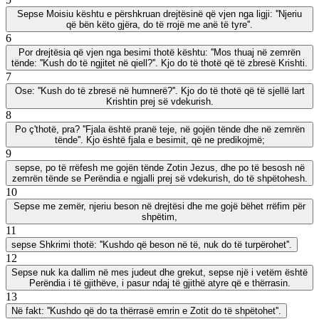
Sepse Moisiu kështu e përshkruan drejtësinë që vjen nga ligji: ''Njeriu
që bën këto gjëra, do të rrojë me anë të tyre''.
6
Por drejtësia që vjen nga besimi thotë kështu: ''Mos thuaj në zemrën
tënde: ''Kush do të ngjitet në qiell?''. Kjo do të thotë që të zbresë Krishti.
7
Ose: ''Kush do të zbresë në humnerë?''. Kjo do të thotë që të sjellë lart
Krishtin prej së vdekurish.
8
Po ç'thotë, pra? ''Fjala është pranë teje, në gojën tënde dhe në zemrën
tënde''. Kjo është fjala e besimit, që ne predikojmë;
9
sepse, po të rrëfesh me gojën tënde Zotin Jezus, dhe po të besosh në
zemrën tënde se Perëndia e ngjalli prej së vdekurish, do të shpëtohesh.
10
Sepse me zemër, njeriu beson në drejtësi dhe me gojë bëhet rrëfim për
shpëtim,
11
sepse Shkrimi thotë: ''Kushdo që beson në të, nuk do të turpërohet''.
12
Sepse nuk ka dallim në mes judeut dhe grekut, sepse një i vetëm është
Perëndia i të gjithëve, i pasur ndaj të gjithë atyre që e thërrasin.
13
Në fakt: ''Kushdo që do ta thërrasë emrin e Zotit do të shpëtohet''.