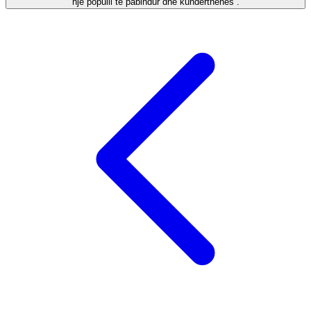
një populli të pabindur dhe kundërthënës''.