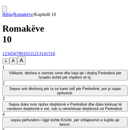
Bibla
/
Romakëve
/
Kapitulli
10
Romakëve
10
1
2
3
4
5
6
7
8
9
10
11
12
13
14
15
16
A
A
A
1
Vëllezër, dëshira e zemrës sime dhe lutja që i drejtoj Perëndisë për
Izraelin është për shpëtim të tij.
2
Sepse unë dëshmoj për ta se kanë zell për Perëndinë, por jo sipas
njohurisë.
3
Sepse duke mos njohur drejtësinë e Perëndisë dhe duke kërkuar të
vendosin drejtësinë e vet, nuk iu nënshtruan drejtësisë së Perëndisë,
4
sepse përfundimi i ligjit është Krishti, për shfajësimin e kujtdo që
beson.
5