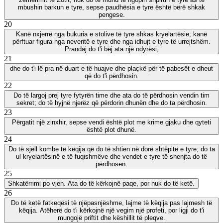
mbushin barkun e tyre, sepse paudhësia e tyre është bërë shkak
pengese.
20
Kanë nxjerrë nga bukuria e stolive të tyre shkas kryelartësie; kanë
përftuar figura nga neveritë e tyre dhe nga idhujt e tyre të urrejtshëm.
Prandaj do t'i bëj ata një ndyrësi,
21
dhe do t'i lë pra në duart e të huajve dhe plaçkë për të pabesët e dheut
që do t'i përdhosin.
22
Do të largoj prej tyre fytyrën time dhe ata do të përdhosin vendin tim
sekret; do të hyjnë njerëz që përdorin dhunën dhe do ta përdhosin.
23
Përgatit një zinxhir, sepse vendi është plot me krime gjaku dhe qyteti
është plot dhunë.
24
Do të sjell kombe të këqija që do të shtien në dorë shtëpitë e tyre; do ta
ul kryelartësinë e të fuqishmëve dhe vendet e tyre të shenjta do të
përdhosen.
25
Shkatërrimi po vjen. Ata do të kërkojnë paqe, por nuk do të ketë.
26
Do të ketë fatkeqësi të njëpasnjëshme, lajme të këqija pas lajmesh të
këqija. Atëherë do t'i kërkojnë një vegim një profeti, por ligji do t'i
mungojë priftit dhe këshillit të pleqve.