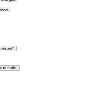
yeneçe.
 dëgjojnë".
eje të madhe.