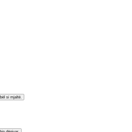
ël si mjaltë.
hin dëgjuar.