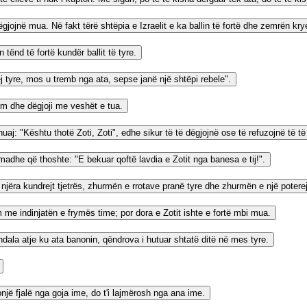
ëgjojnë mua. Në fakt tërë shtëpia e Izraelit e ka ballin të fortë dhe zemrën kr
 tënd të fortë kundër ballit të tyre.
rej tyre, mos u tremb nga ata, sepse janë një shtëpi rebele".
hem dhe dëgjoji me veshët e tua.
thuaj: "Kështu thotë Zoti, Zoti", edhe sikur të të dëgjojnë ose të refuzojnë të të
adhe që thoshte: "E bekuar qoftë lavdia e Zotit nga banesa e tij!".
njëra kundrejt tjetrës, zhurmën e rrotave pranë tyre dhe zhurmën e një poter
me indinjatën e frymës time; por dora e Zotit ishte e fortë mbi mua.
ndala atje ku ata banonin, qëndrova i hutuar shtatë ditë në mes tyre.
onjë fjalë nga goja ime, do t'i lajmërosh nga ana ime.