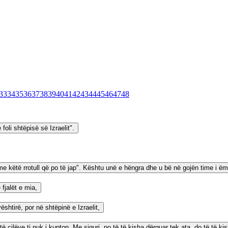
33
34
35
36
37
38
39
40
41
42
43
44
45
46
47
48
foli shtëpisë së Izraelit".
e këtë rrotull që po të jap". Kështu unë e hëngra dhe u bë në gojën time i ëmb
 fjalët e mia,
ështirë, por në shtëpinë e Izraelit,
të cilëve ti nuk i kupton. Me siguri, po të të kisha dërguar tek ata, do të të kis