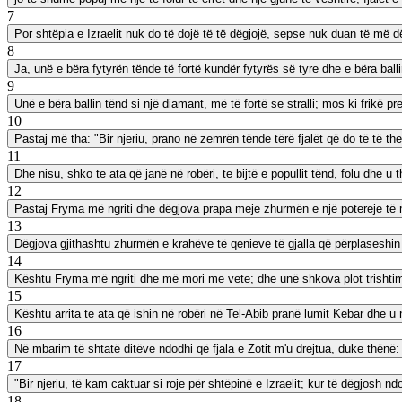
7
Por shtëpia e Izraelit nuk do të dojë të të dëgjojë, sepse nuk duan të më d
8
Ja, unë e bëra fytyrën tënde të fortë kundër fytyrës së tyre dhe e bëra ballin
9
Unë e bëra ballin tënd si një diamant, më të fortë se stralli; mos ki frikë p
10
Pastaj më tha: "Bir njeriu, prano në zemrën tënde tërë fjalët që do të të t
11
Dhe nisu, shko te ata që janë në robëri, te bijtë e popullit tënd, folu dhe u 
12
Pastaj Fryma më ngriti dhe dëgjova prapa meje zhurmën e një potereje të m
13
Dëgjova gjithashtu zhurmën e krahëve të qenieve të gjalla që përplaseshin 
14
Kështu Fryma më ngriti dhe më mori me vete; dhe unë shkova plot trishtim 
15
Kështu arrita te ata që ishin në robëri në Tel-Abib pranë lumit Kebar dhe u 
16
Në mbarim të shtatë ditëve ndodhi që fjala e Zotit m'u drejtua, duke thënë:
17
"Bir njeriu, të kam caktuar si roje për shtëpinë e Izraelit; kur të dëgjosh nd
18