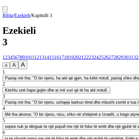
Bibla
/
Ezekieli
/
Kapitulli
3
Ezekieli
3
1
2
3
4
5
6
7
8
9
10
11
12
13
14
15
16
17
18
19
20
21
22
23
24
25
26
27
28
29
30
31
32
A
A
A
1
Pastaj më tha: "O bir njeriu, ha atë që gjen, ha këtë rrotull, pastaj shko dhe 
2
Kështu unë hapa gojën dhe ai më vuri që të ha atë rrotull.
3
Pastaj më tha: "O bir njeriu, ushqeje barkun tënd dhe mbushi zorrët e tua m
4
Më tha akoma: "O bir njeriu, nisu, shko në shtëpinë e Izraelit, u trego atyre
5
sepse nuk je dërguar te një popull me një të folur të errët dhe një gjuhë të v
6
jo te shumë popuj me një të folur të errët dhe një gjuhë të vështirë, fjalët e 