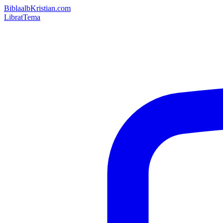
Bibla
albKristian.com
Librat
Tema