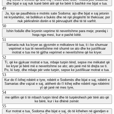
dhe bijat e saj nuk kanë bërë atë që ke bërë ti bashkë me bijat e tua.
49
Ja, kjo qe paudhësia e motrës sate Sodoma: ajo dhe bijat e saj jetonin
në kryelartësi, në bollëkun e bukës dhe në një plogështi të theksuar, por
nuk përkrahnin dorën e të përvuajturit dhe të të varfrit.
50
Ishin fodulle dhe kryenin veprime të neveritshme para meje; prandaj i
hoqa nga mesi, kur e pashë këtë.
51
Samaria nuk ka kryer as gjysmën e mëkateve të tua; ti i ke shumuar
veprimet e tua të neveritshme më shumë se ato dhe ke justifikuar
motrat e tua me të gjitha veprimet e neveritshme që ke kryer.
52
Ti, që ke gjykuar motrat e tua, mbaje turpin tënd, sepse me mëkatet që
ke kryer je bërë më e neveritshme se ato; ato janë më të drejta se ti.
Po, ki turp, dhe mbaje për vete turpin, sepse ke justifikuar motrat e tua.
53
Kur do t'i kthej robërit e tyre, robërit e Sodomës dhe bijat e saj, robërit e
Samarias dhe vajzat e saj, atëherë do t'i kthej edhe robërit nga robërimi
yt që janë në mes tyre,
54
me qëllim që ti të mbash turpin tënd dhe të turpërohesh për tërë ato që
ke bërë, kur i ke dhënë zemër.
55
Kur motrat e tua, Sodoma dhe bijat e saj, do të kthehen në gjendjen e