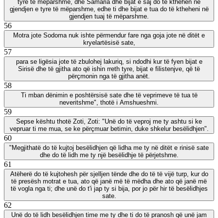
tyre të mëparshme, dhe Samaria dhe bijat e saj do të kthehen në
gjendjen e tyre të mëparshme, edhe ti dhe bijat e tua do të ktheheni në
gjendjen tuaj të mëparshme.
56
Motra jote Sodoma nuk ishte përmendur fare nga goja jote në ditët e
kryelartësisë sate,
57
para se ligësia jote të zbulohej lakuriq, si ndodhi kur të fyen bijat e
Sirisë dhe të gjitha ato që ishin rreth tyre, bijat e filistenjve, që të
përçmonin nga të gjitha anët.
58
Ti mban dënimin e poshtërsisë sate dhe të veprimeve të tua të
neveritshme", thotë i Amshueshmi.
59
Sepse kështu thotë Zoti, Zoti: "Unë do të veproj me ty ashtu si ke
vepruar ti me mua, se ke përçmuar betimin, duke shkelur besëlidhjen".
60
"Megjithatë do të kujtoj besëlidhjen që lidha me ty në ditët e rinisë sate
dhe do të lidh me ty një besëlidhje të përjetshme.
61
Atëherë do të kujtohesh për sjelljen tënde dhe do të të vijë turp, kur do
të presësh motrat e tua, ato që janë më të mëdha dhe ato që janë më
të vogla nga ti; dhe unë do t'i jap ty si bija, por jo për hir të besëlidhjes
sate.
62
Unë do të lidh besëlidhjen time me ty dhe ti do të pranosh që unë jam