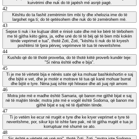
kurvërimi dhe nuk do të japësh më asnjë pagë.
42
Kështu do ta fashit zemërimin tim mbi ty dhe xhelozia ime do të
largohet nga ti; do të qetësohem dhe nuk do të zemërohem më.
43
Sepse ti nuk i ke kujtuar ditët e rinisë sate dhe më ke bërë të tërbohem
me të gjitha këto gjëra, ja, edhe unë do të të bëj që të bien mbi kokën
tënde veprimet e tua", thotë Zoti, Zoti, "kështu ti nuk do të kryesh
poshtërsi të tjera përveç veprimeve të tua të neveritshme.
44
Kushdo që do të thotë proverba, do të thotë këtë proverb kundër teje:
"Si nëna është edhe e bija".
45
Ti je me të vërtetë bija e nënës sate që ka mohuar bashkëshortin e saj
dhe bijtë e vet, dhe je motër e motrave të tua që kanë mohuar burrat
dhe bijtë e tyre. Nëna juaj ishte një hitease dhe ati juaj një amore.
46
Motra jote më e madhe është Samaria, që banon me gjithë bijat e saj
në të majtën tënde; motra jote më e vogël është Sodoma, që banon me
gjithë bijat e saj në të djathtën tënde.
47
Ti jo vetëm ke ecur në rrugët e tyre dhe ke kryer veprimet e tyre të
neveritshme, por, sikur kjo të ishte fare pak, në të gjitha rrugët e tua je
korruptuar më shumë se ato.
48
Siç është e vërtetë që unë rroj", thotë Zoti, Zoti, "motra jote Sodoma