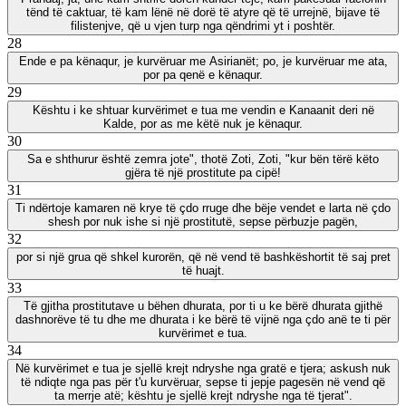
tënd të caktuar, të kam lënë në dorë të atyre që të urrejnë, bijave të
filistenjve, që u vjen turp nga qëndrimi yt i poshtër.
28
Ende e pa kënaqur, je kurvëruar me Asirianët; po, je kurvëruar me ata,
por pa qenë e kënaqur.
29
Kështu i ke shtuar kurvërimet e tua me vendin e Kanaanit deri në
Kalde, por as me këtë nuk je kënaqur.
30
Sa e shthurur është zemra jote", thotë Zoti, Zoti, "kur bën tërë këto
gjëra të një prostitute pa cipë!
31
Ti ndërtoje kamaren në krye të çdo rruge dhe bëje vendet e larta në çdo
shesh por nuk ishe si një prostitutë, sepse përbuzje pagën,
32
por si një grua që shkel kurorën, që në vend të bashkëshortit të saj pret
të huajt.
33
Të gjitha prostitutave u bëhen dhurata, por ti u ke bërë dhurata gjithë
dashnorëve të tu dhe me dhurata i ke bërë të vijnë nga çdo anë te ti për
kurvërimet e tua.
34
Në kurvërimet e tua je sjellë krejt ndryshe nga gratë e tjera; askush nuk
të ndiqte nga pas për t'u kurvëruar, sepse ti jepje pagesën në vend që
ta merrje atë; kështu je sjellë krejt ndryshe nga të tjerat".