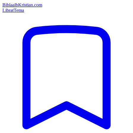
Bibla
albKristian.com
Librat
Tema