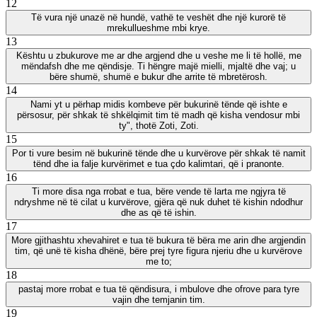
12
Të vura një unazë në hundë, vathë te veshët dhe një kurorë të
mrekullueshme mbi krye.
13
Kështu u zbukurove me ar dhe argjend dhe u veshe me li të hollë, me
mëndafsh dhe me qëndisje. Ti hëngre majë mielli, mjaltë dhe vaj; u
bëre shumë, shumë e bukur dhe arrite të mbretërosh.
14
Nami yt u përhap midis kombeve për bukurinë tënde që ishte e
përsosur, për shkak të shkëlqimit tim të madh që kisha vendosur mbi
ty", thotë Zoti, Zoti.
15
Por ti vure besim në bukurinë tënde dhe u kurvërove për shkak të namit
tënd dhe ia falje kurvërimet e tua çdo kalimtari, që i pranonte.
16
Ti more disa nga rrobat e tua, bëre vende të larta me ngjyra të
ndryshme në të cilat u kurvërove, gjëra që nuk duhet të kishin ndodhur
dhe as që të ishin.
17
More gjithashtu xhevahiret e tua të bukura të bëra me arin dhe argjendin
tim, që unë të kisha dhënë, bëre prej tyre figura njeriu dhe u kurvërove
me to;
18
pastaj more rrobat e tua të qëndisura, i mbulove dhe ofrove para tyre
vajin dhe temjanin tim.
19