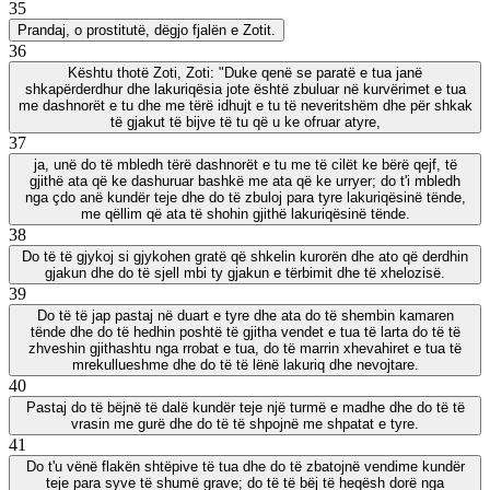
35
Prandaj, o prostitutë, dëgjo fjalën e Zotit.
36
Kështu thotë Zoti, Zoti: "Duke qenë se paratë e tua janë
shkapërderdhur dhe lakuriqësia jote është zbuluar në kurvërimet e tua
me dashnorët e tu dhe me tërë idhujt e tu të neveritshëm dhe për shkak
të gjakut të bijve të tu që u ke ofruar atyre,
37
ja, unë do të mbledh tërë dashnorët e tu me të cilët ke bërë qejf, të
gjithë ata që ke dashuruar bashkë me ata që ke urryer; do t'i mbledh
nga çdo anë kundër teje dhe do të zbuloj para tyre lakuriqësinë tënde,
me qëllim që ata të shohin gjithë lakuriqësinë tënde.
38
Do të të gjykoj si gjykohen gratë që shkelin kurorën dhe ato që derdhin
gjakun dhe do të sjell mbi ty gjakun e tërbimit dhe të xhelozisë.
39
Do të të jap pastaj në duart e tyre dhe ata do të shembin kamaren
tënde dhe do të hedhin poshtë të gjitha vendet e tua të larta do të të
zhveshin gjithashtu nga rrobat e tua, do të marrin xhevahiret e tua të
mrekullueshme dhe do të të lënë lakuriq dhe nevojtare.
40
Pastaj do të bëjnë të dalë kundër teje një turmë e madhe dhe do të të
vrasin me gurë dhe do të të shpojnë me shpatat e tyre.
41
Do t'u vënë flakën shtëpive të tua dhe do të zbatojnë vendime kundër
teje para syve të shumë grave; do të të bëj të heqësh dorë nga