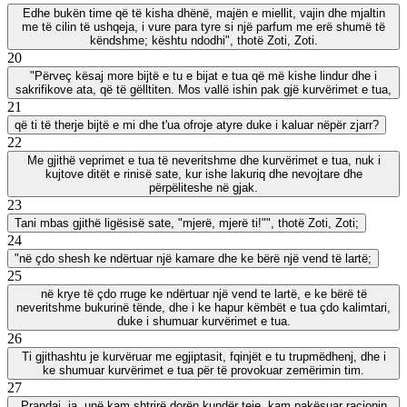
Edhe bukën time që të kisha dhënë, majën e miellit, vajin dhe mjaltin
me të cilin të ushqeja, i vure para tyre si një parfum me erë shumë të
këndshme; kështu ndodhi", thotë Zoti, Zoti.
20
"Përveç kësaj more bijtë e tu e bijat e tua që më kishe lindur dhe i
sakrifikove ata, që të gëlltiten. Mos vallë ishin pak gjë kurvërimet e tua,
21
që ti të therje bijtë e mi dhe t'ua ofroje atyre duke i kaluar nëpër zjarr?
22
Me gjithë veprimet e tua të neveritshme dhe kurvërimet e tua, nuk i
kujtove ditët e rinisë sate, kur ishe lakuriq dhe nevojtare dhe
përpëliteshe në gjak.
23
Tani mbas gjithë ligësisë sate, "mjerë, mjerë ti!"", thotë Zoti, Zoti;
24
"në çdo shesh ke ndërtuar një kamare dhe ke bërë një vend të lartë;
25
në krye të çdo rruge ke ndërtuar një vend te lartë, e ke bërë të
neveritshme bukurinë tënde, dhe i ke hapur këmbët e tua çdo kalimtari,
duke i shumuar kurvërimet e tua.
26
Ti gjithashtu je kurvëruar me egjiptasit, fqinjët e tu trupmëdhenj, dhe i
ke shumuar kurvërimet e tua për të provokuar zemërimin tim.
27
Prandaj, ja, unë kam shtrirë dorën kundër teje, kam pakësuar racionin