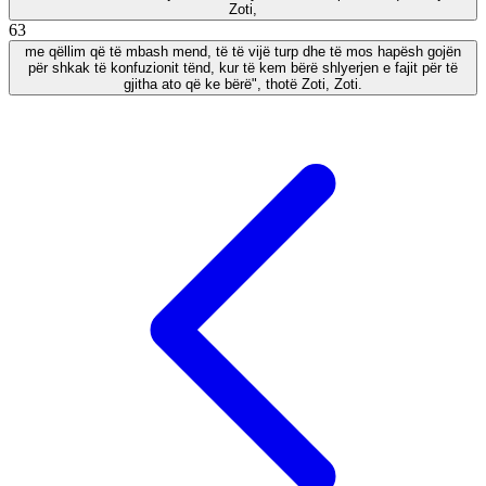
Zoti,
63
me qëllim që të mbash mend, të të vijë turp dhe të mos hapësh gojën
për shkak të konfuzionit tënd, kur të kem bërë shlyerjen e fajit për të
gjitha ato që ke bërë", thotë Zoti, Zoti.