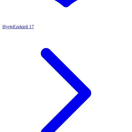
Hyrje
Ezekieli
17