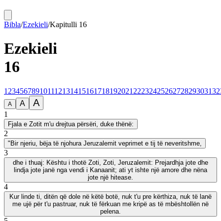
Bibla
/
Ezekieli
/
Kapitulli
16
Ezekieli
16
1
2
3
4
5
6
7
8
9
10
11
12
13
14
15
16
17
18
19
20
21
22
23
24
25
26
27
28
29
30
31
32
A
A
A
1
Fjala e Zotit m'u drejtua përsëri, duke thënë:
2
"Bir njeriu, bëja të njohura Jeruzalemit veprimet e tij të neveritshme,
3
dhe i thuaj: Kështu i thotë Zoti, Zoti, Jeruzalemit: Prejardhja jote dhe
lindja jote janë nga vendi i Kanaanit; ati yt ishte një amore dhe nëna
jote një hitease.
4
Kur linde ti, ditën që dole në këtë botë, nuk t'u pre kërthiza, nuk të lanë
me ujë për t'u pastruar, nuk të fërkuan me kripë as të mbështollën në
pelena.
5