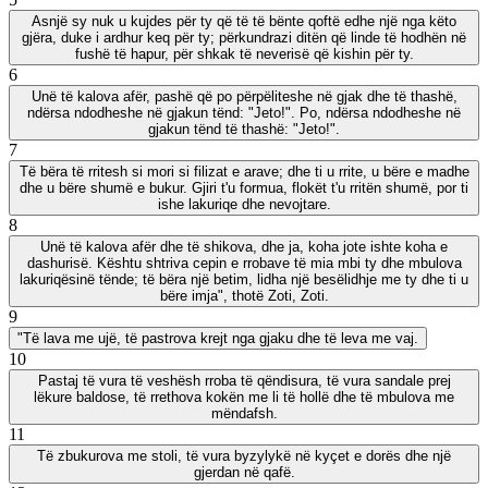
Asnjë sy nuk u kujdes për ty që të të bënte qoftë edhe një nga këto
gjëra, duke i ardhur keq për ty; përkundrazi ditën që linde të hodhën në
fushë të hapur, për shkak të neverisë që kishin për ty.
6
Unë të kalova afër, pashë që po përpëliteshe në gjak dhe të thashë,
ndërsa ndodheshe në gjakun tënd: "Jeto!". Po, ndërsa ndodheshe në
gjakun tënd të thashë: "Jeto!".
7
Të bëra të rritesh si mori si filizat e arave; dhe ti u rrite, u bëre e madhe
dhe u bëre shumë e bukur. Gjiri t'u formua, flokët t'u rritën shumë, por ti
ishe lakuriqe dhe nevojtare.
8
Unë të kalova afër dhe të shikova, dhe ja, koha jote ishte koha e
dashurisë. Kështu shtriva cepin e rrobave të mia mbi ty dhe mbulova
lakuriqësinë tënde; të bëra një betim, lidha një besëlidhje me ty dhe ti u
bëre imja", thotë Zoti, Zoti.
9
"Të lava me ujë, të pastrova krejt nga gjaku dhe të leva me vaj.
10
Pastaj të vura të veshësh rroba të qëndisura, të vura sandale prej
lëkure baldose, të rrethova kokën me li të hollë dhe të mbulova me
mëndafsh.
11
Të zbukurova me stoli, të vura byzylykë në kyçet e dorës dhe një
gjerdan në qafë.