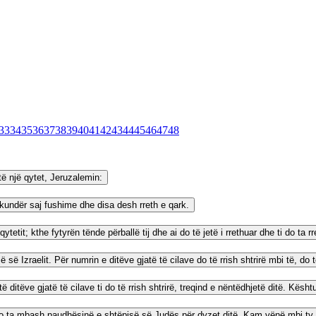
33
34
35
36
37
38
39
40
41
42
43
44
45
46
47
48
 të një qytet, Jeruzalemin:
s kundër saj fushime dhe disa desh rreth e qark.
etit; kthe fytyrën tënde përballë tij dhe ai do të jetë i rrethuar dhe ti do ta rr
ë Izraelit. Për numrin e ditëve gjatë të cilave do të rrish shtrirë mbi të, do
ditëve gjatë të cilave ti do të rrish shtrirë, treqind e nëntëdhjetë ditë. Kësh
do ta mbash paudhësinë e shtëpisë së Judës për dyzet ditë. Kam vënë mbi ty n