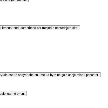
mbi krahun tënd, domethënë për treqind e nëntëdhjetë ditë.
tyrale ose të shqyer dhe nuk më ka hyrë në gojë asnjë mish i papastër.
acionuar në tmerr,