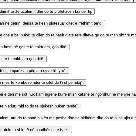
himit të Jeruzalemit dhe do të profetizosh kundër tij.
 në tjetrin, derisa të kesh plotësuar ditët e rrethimit tënd.
në dhe u bëj bukë; të cilën do ta hash gjatë tërë ditëve që do të rrish shtrirë 
ta hash në çaste të caktuara, çdo ditë.
çaste të caktuara çdo ditë.
ëqitje njerëzish përpara syve të tyre".
në mes të kombeve ndër të cilët do t'i shpërndaj".
ëri e deri më sot nuk kam ngrënë kurrë mish kafshe të ngordhur në mënyrë na
të njeriut; mbi to do të pjekësh bukën tënde".
zalem; ata do ta hanë bukën me peshë dhe në hidhërim dhe do të pijnë ujin e r
ar, duke u shkrirë në paudhësinë e tyre".