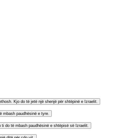
ethosh. Kjo do të jetë një shenjë për shtëpinë e Izraelit.
 të mbash paudhësinë e tyre.
tu ti do të mbash paudhësinë e shtëpisë së Izraelit.
jë ditë për çdo vit.