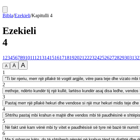
Bibla
/
Ezekieli
/
Kapitulli
4
Ezekieli
4
1
2
3
4
5
6
7
8
9
10
11
12
13
14
15
16
17
18
19
20
21
22
23
24
25
26
27
28
29
30
31
32
A
A
A
1
"Ti bir njeriu, merr një pllakë të vogël argjile, vëre para teje dhe vizato mbi
2
rrethoje, ndërto kundër tij një kullë, lartëso kundër asaj disa ledhe, vendo
3
Pastaj merr një pllakë hekuri dhe vendose si një mur hekuri midis teje dhe qyt
4
Shtrihu pastaj mbi krahun e majtë dhe vendos mbi të paudhësinë e shtëpisë s
5
Në fakt unë kam vënë mbi ty vitet e paudhësisë së tyre në bazë të numrit të 
6
Me ti mbaruar këto, do të shtrihesh përsëri në krahun tënd të djathtë dhe 