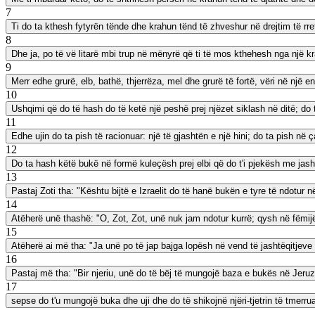
7
Ti do ta kthesh fytyrën tënde dhe krahun tënd të zhveshur në drejtim të rret
8
Dhe ja, po të vë litarë mbi trup në mënyrë që ti të mos kthehesh nga një krah
9
Merr edhe grurë, elb, bathë, thjerrëza, mel dhe grurë të fortë, vëri në një e
10
Ushqimi që do të hash do të ketë një peshë prej njëzet siklash në ditë; do 
11
Edhe ujin do ta pish të racionuar: një të gjashtën e një hini; do ta pish në 
12
Do ta hash këtë bukë në formë kuleçësh prej elbi që do t'i pjekësh me jasht
13
Pastaj Zoti tha: "Kështu bijtë e Izraelit do të hanë bukën e tyre të ndotur 
14
Atëherë unë thashë: "O, Zot, Zot, unë nuk jam ndotur kurrë; qysh në fëmij
15
Atëherë ai më tha: "Ja unë po të jap bajga lopësh në vend të jashtëqitjeve 
16
Pastaj më tha: "Bir njeriu, unë do të bëj të mungojë baza e bukës në Jeru
17
sepse do t'u mungojë buka dhe uji dhe do të shikojnë njëri-tjetrin të tmerru