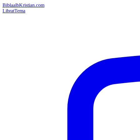
Bibla
albKristian.com
Librat
Tema