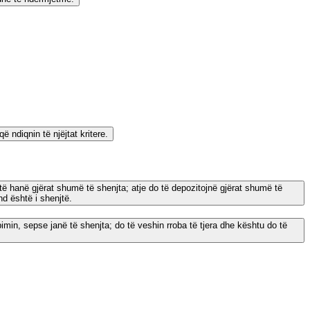
 ndiqnin të njëjtat kritere.
të hanë gjërat shumë të shenjta; atje do të depozitojnë gjërat shumë të
d është i shenjtë.
bimin, sepse janë të shenjta; do të veshin rroba të tjera dhe kështu do të