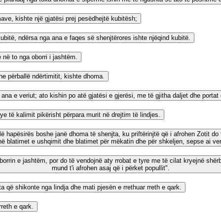
ave, kishte një gjatësi prej pesëdhejtë kubitësh;
ubitë, ndërsa nga ana e faqes së shenjtërores ishte njëqind kubitë.
 në to nga oborri i jashtëm.
he përballë ndërtimitit, kishte dhoma.
e veriut; ato kishin po atë gjatësi e gjerësi, me të gjitha daljet dhe portat që
 të kalimit pikërisht përpara murit në drejtim të lindjes.
apësirës boshe janë dhoma të shenjta, ku priftërinjtë që i afrohen Zotit do 
ë blatimet e ushqimit dhe blatimet për mëkatin dhe për shkeljen, sepse ai ven
oborrin e jashtëm, por do të vendojnë aty rrobat e tyre me të cilat kryejnë shër
mund t'i afrohen asaj që i përket popullit".
 që shikonte nga lindja dhe mati pjesën e rrethuar rreth e qark.
reth e qark.