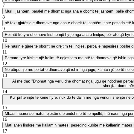
7
Muri i jashtëm, paralel me dhomat nga ana e oborrit të jashtëm, ballë dhom
8
në fakt gjatësia e dhomave nga ana e oborrit të jashtëm ishte pesëdhjetë k
9
Poshtë këtyre dhomave kishte një hyrje nga ana e lindjes, për atë që hynte
10
Në murin e gjerë të oborrit në drejtim të lindjes, përballë hapësirës boshe d
11
Përpara tyre kishte një kalim të ngjashëm me atë të dhomave që ishin nga ana 
12
Në përputhje me portat e dhomave që ishin nga jugu, kishte një portë në krye
13
Ai më tha: "Dhomat nga veriu dhe dhomat nga jugu që ndodhen përballë h
shenjta, domethën
14
Kur priftërinjtë të kenë hyrë, nuk do të dalin më nga vendi i shenjtë në 
15
Mbasi mbaroi së maturi pjesën e brendshme të tempullit, më nxori nga porta
16
Mati anën lindore me kallamin matës: pesëqind kubitë me kallamin matës r
17