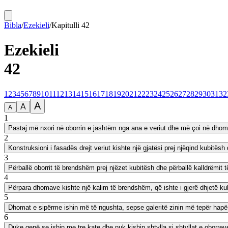
Bibla
/
Ezekieli
/
Kapitulli
42
Ezekieli
42
1
2
3
4
5
6
7
8
9
10
11
12
13
14
15
16
17
18
19
20
21
22
23
24
25
26
27
28
29
30
31
32
A
A
A
1
Pastaj më nxori në oborrin e jashtëm nga ana e veriut dhe më çoi në dhoma
2
Konstruksioni i fasadës drejt veriut kishte një gjatësi prej njëqind kubitësh
3
Përballë oborrit të brendshëm prej njëzet kubitësh dhe përballë kalldrëmit të
4
Përpara dhomave kishte një kalim të brendshëm, që ishte i gjerë dhjetë kubit
5
Dhomat e sipërme ishin më të ngushta, sepse galeritë zinin më tepër hapës
6
Duke qenë se ishin me tre kate dhe nuk kishin shtylla si shtyllat e oborr