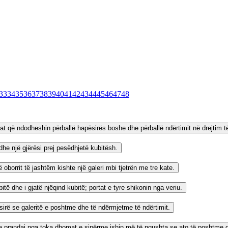
33
34
35
36
37
38
39
40
41
42
43
44
45
46
47
48
t që ndodheshin përballë hapësirës boshe dhe përballë ndërtimit në drejtim të
 dhe një gjërësi prej pesëdhjetë kubitësh.
 oborrit të jashtëm kishte një galeri mbi tjetrën me tre kate.
ë dhe i gjatë njëqind kubitë; portat e tyre shikonin nga veriu.
irë se galeritë e poshtme dhe të ndërmjetme të ndërtimit.
eve prandaj nga toka dhomat e sipërme ishin më të ngushta se ato të poshtme