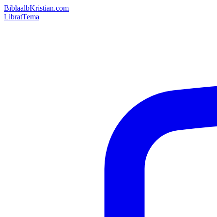
Bibla
albKristian.com
Librat
Tema