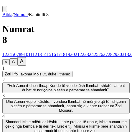
Bibla
/
Numrat
/
Kapitulli
8
Numrat
8
1
2
3
4
5
6
7
8
9
10
11
12
13
14
15
16
17
18
19
20
21
22
23
24
25
26
27
28
29
30
31
32
A
A
A
1
Zoti i foli akoma Moisiut, duke i thënë:
2
"Foli Aaronit dhe i thuaj: Kur do të vendosësh llambat, shtatë llambat
duhet të ndriçojnë pjesën e përparme të shandanit".
3
Dhe Aaroni veproi kështu: i vendosi llambat në mënyrë që të ndriçonin
pjesën e përparme të shandanit, ashtu siç e kishte urdhëruar Zoti
Moisiun.
4
Shandani ishte ndërtuar kështu: ishte prej ari të rrahur; ishte punuar me
çekiç nga këmba e tij deri tek lulet e tij. Moisiu e kishte bërë shandanin
sipas modelit që i kishte treguar Zoti.