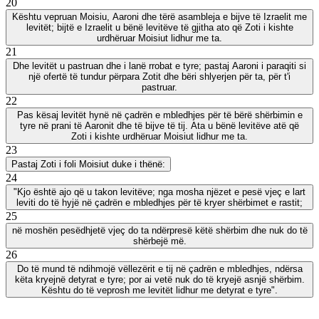
20
Kështu vepruan Moisiu, Aaroni dhe tërë asambleja e bijve të Izraelit me
levitët; bijtë e Izraelit u bënë levitëve të gjitha ato që Zoti i kishte
urdhëruar Moisiut lidhur me ta.
21
Dhe levitët u pastruan dhe i lanë rrobat e tyre; pastaj Aaroni i paraqiti si
një ofertë të tundur përpara Zotit dhe bëri shlyerjen për ta, për t'i
pastruar.
22
Pas kësaj levitët hynë në çadrën e mbledhjes për të bërë shërbimin e
tyre në prani të Aaronit dhe të bijve të tij. Ata u bënë levitëve atë që
Zoti i kishte urdhëruar Moisiut lidhur me ta.
23
Pastaj Zoti i foli Moisiut duke i thënë:
24
"Kjo është ajo që u takon levitëve; nga mosha njëzet e pesë vjeç e lart
leviti do të hyjë në çadrën e mbledhjes për të kryer shërbimet e rastit;
25
në moshën pesëdhjetë vjeç do ta ndërpresë këtë shërbim dhe nuk do të
shërbejë më.
26
Do të mund të ndihmojë vëllezërit e tij në çadrën e mbledhjes, ndërsa
këta kryejnë detyrat e tyre; por ai vetë nuk do të kryejë asnjë shërbim.
Kështu do të veprosh me levitët lidhur me detyrat e tyre".