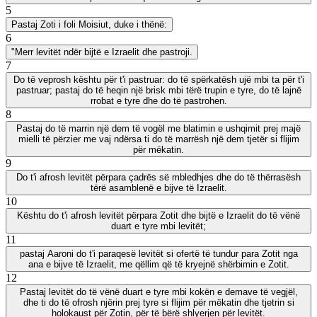
5
Pastaj Zoti i foli Moisiut, duke i thënë:
6
"Merr levitët ndër bijtë e Izraelit dhe pastroji.
7
Do të veprosh kështu për t'i pastruar: do të spërkatësh ujë mbi ta për t'i
pastruar; pastaj do të heqin një brisk mbi tërë trupin e tyre, do të lajnë
rrobat e tyre dhe do të pastrohen.
8
Pastaj do të marrin një dem të vogël me blatimin e ushqimit prej majë
mielli të përzier me vaj ndërsa ti do të marrësh një dem tjetër si flijim
për mëkatin.
9
Do t'i afrosh levitët përpara çadrës së mbledhjes dhe do të thërrasësh
tërë asamblenë e bijve të Izraelit.
10
Kështu do t'i afrosh levitët përpara Zotit dhe bijtë e Izraelit do të vënë
duart e tyre mbi levitët;
11
pastaj Aaroni do t'i paraqesë levitët si ofertë të tundur para Zotit nga
ana e bijve të Izraelit, me qëllim që të kryejnë shërbimin e Zotit.
12
Pastaj levitët do të vënë duart e tyre mbi kokën e demave të vegjël,
dhe ti do të ofrosh njërin prej tyre si flijim për mëkatin dhe tjetrin si
holokaust për Zotin, për të bërë shlyerjen për levitët.