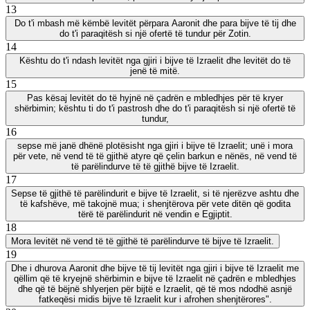
13
Do t'i mbash më këmbë levitët përpara Aaronit dhe para bijve të tij dhe
do t'i paraqitësh si një ofertë të tundur për Zotin.
14
Kështu do t'i ndash levitët nga gjiri i bijve të Izraelit dhe levitët do të
jenë të mitë.
15
Pas kësaj levitët do të hyjnë në çadrën e mbledhjes për të kryer
shërbimin; kështu ti do t'i pastrosh dhe do t'i paraqitësh si një ofertë të
tundur,
16
sepse më janë dhënë plotësisht nga gjiri i bijve të Izraelit; unë i mora
për vete, në vend të të gjithë atyre që çelin barkun e nënës, në vend të
të parëlindurve të të gjithë bijve të Izraelit.
17
Sepse të gjithë të parëlindurit e bijve të Izraelit, si të njerëzve ashtu dhe
të kafshëve, më takojnë mua; i shenjtërova për vete ditën që godita
tërë të parëlindurit në vendin e Egjiptit.
18
Mora levitët në vend të të gjithë të parëlindurve të bijve të Izraelit.
19
Dhe i dhurova Aaronit dhe bijve të tij levitët nga gjiri i bijve të Izraelit me
qëllim që të kryejnë shërbimin e bijve të Izraelit në çadrën e mbledhjes
dhe që të bëjnë shlyerjen për bijtë e Izraelit, që të mos ndodhë asnjë
fatkeqësi midis bijve të Izraelit kur i afrohen shenjtërores".