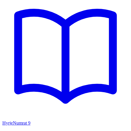
Hyrje
Numrat
9