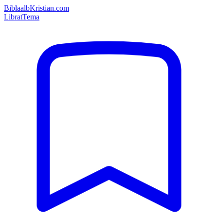
Bibla
albKristian.com
Librat
Tema