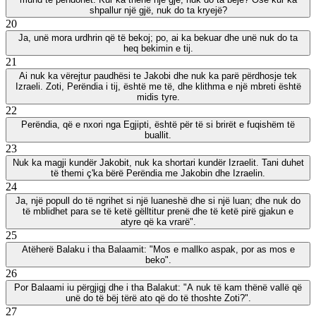
shpallur një gjë, nuk do ta kryejë?
20
Ja, unë mora urdhrin që të bekoj; po, ai ka bekuar dhe unë nuk do ta
heq bekimin e tij.
21
Ai nuk ka vërejtur paudhësi te Jakobi dhe nuk ka parë përdhosje tek
Izraeli. Zoti, Perëndia i tij, është me të, dhe klithma e një mbreti është
midis tyre.
22
Perëndia, që e nxori nga Egjipti, është për të si brirët e fuqishëm të
buallit.
23
Nuk ka magji kundër Jakobit, nuk ka shortari kundër Izraelit. Tani duhet
të themi ç'ka bërë Perëndia me Jakobin dhe Izraelin.
24
Ja, një popull do të ngrihet si një luaneshë dhe si një luan; dhe nuk do
të mblidhet para se të ketë gëlltitur prenë dhe të ketë pirë gjakun e
atyre që ka vrarë".
25
Atëherë Balaku i tha Balaamit: "Mos e mallko aspak, por as mos e
beko".
26
Por Balaami iu përgjigj dhe i tha Balakut: "A nuk të kam thënë vallë që
unë do të bëj tërë ato që do të thoshte Zoti?".
27