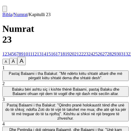
Bibla
/
Numrat
/
Kapitulli
23
Numrat
23
1
2
3
4
5
6
7
8
9
10
11
12
13
14
15
16
17
18
19
20
21
22
23
24
25
26
27
28
29
30
31
32
A
A
A
1
Pastaj Balaami i tha Balakut: "Më ndërto këtu shtatë altarë dhe më
përgatit këtu shtatë dema dhe shtatë desh".
2
Balaku bëri ashtu siç i kishte thënë Balaami, pastaj Balaku dhe
Balaami ofruan një dem të vogël dhe një dash mbi secilin altar.
3
Pastaj Balaami i tha Balakut: "Qëndro pranë holokaustit tënd dhe unë
do të shkoj; ndofta Zoti do të vijë të takohet me mua; dhe atë që ka për
të më treguar do të ta njoftoj". Kështu ai shkoi në një bregore të
zhveshur.
4
Dhe Perëndia i doli përpara Balaamit, dhe Balaami i tha: "Unë kam