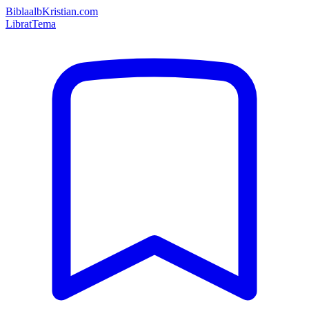
Bibla
albKristian.com
Librat
Tema