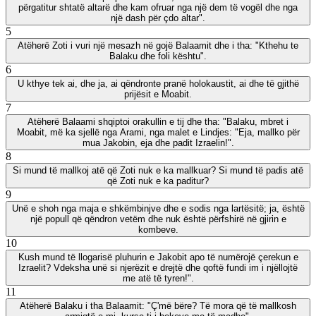
përgatitur shtatë altarë dhe kam ofruar nga një dem të vogël dhe nga
një dash për çdo altar".
5
Atëherë Zoti i vuri një mesazh në gojë Balaamit dhe i tha: "Kthehu te
Balaku dhe foli kështu".
6
U kthye tek ai, dhe ja, ai qëndronte pranë holokaustit, ai dhe të gjithë
prijësit e Moabit.
7
Atëherë Balaami shqiptoi orakullin e tij dhe tha: "Balaku, mbret i
Moabit, më ka sjellë nga Arami, nga malet e Lindjes: "Eja, mallko për
mua Jakobin, eja dhe padit Izraelin!".
8
Si mund të mallkoj atë që Zoti nuk e ka mallkuar? Si mund të padis atë
që Zoti nuk e ka paditur?
9
Unë e shoh nga maja e shkëmbinjve dhe e sodis nga lartësitë; ja, është
një popull që qëndron vetëm dhe nuk është përfshirë në gjirin e
kombeve.
10
Kush mund të llogarisë pluhurin e Jakobit apo të numërojë çerekun e
Izraelit? Vdeksha unë si njerëzit e drejtë dhe qoftë fundi im i njëllojtë
me atë të tyren!".
11
Atëherë Balaku i tha Balaamit: "Ç'më bëre? Të mora që të mallkosh