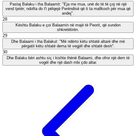
Pastaj Balaku i tha Balaamit: "Eja me mua, unë do të të çoj në një
vend tjetër; ndofta do t'i pëlqejë Perëndisë që ti ta mallkosh për mua që
andej".
28
Kështu Balaku e çoi Balaamin në majë të Peorit, që sundon
shkretëtirën.
29
Dhe Balaami i tha Balakut: "Më ndërto këtu shtatë altarë dhe më
përgatit këtu shtatë dema të vegjël dhe shtatë desh".
30
Dhe Balaku bëri ashtu siç i kishte thënë Balaami, dhe ofroi një dem të
vogël dhe një dash mbi çdo altar.