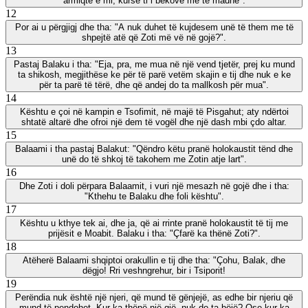
armiqtë e mi, kurse ti i bekove me të madhe".
12
Por ai u përgjigj dhe tha: "A nuk duhet të kujdesem unë të them me të
shpejtë atë që Zoti më vë në gojë?".
13
Pastaj Balaku i tha: "Eja, pra, me mua në një vend tjetër, prej ku mund
ta shikosh, megjithëse ke për të parë vetëm skajin e tij dhe nuk e ke
për ta parë të tërë, dhe që andej do ta mallkosh për mua".
14
Kështu e çoi në kampin e Tsofimit, në majë të Pisgahut; aty ndërtoi
shtatë altarë dhe ofroi një dem të vogël dhe një dash mbi çdo altar.
15
Balaami i tha pastaj Balakut: "Qëndro këtu pranë holokaustit tënd dhe
unë do të shkoj të takohem me Zotin atje lart".
16
Dhe Zoti i doli përpara Balaamit, i vuri një mesazh në gojë dhe i tha:
"Kthehu te Balaku dhe foli kështu".
17
Kështu u kthye tek ai, dhe ja, që ai rrinte pranë holokaustit të tij me
prijësit e Moabit. Balaku i tha: "Çfarë ka thënë Zoti?".
18
Atëherë Balaami shqiptoi orakullin e tij dhe tha: "Çohu, Balak, dhe
dëgjo! Rri veshngrehur, bir i Tsiporit!
19
Perëndia nuk është një njeri, që mund të gënjejë, as edhe bir njeriu që
mund të pendohet. Kur ka thënë një gjë, nuk do ta bëjë? Ose kur ka