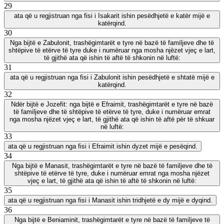
29
ata që u regjistruan nga fisi i Isakarit ishin pesëdhjetë e katër mijë e
katërqind.
30
Nga bijtë e Zabulonit, trashëgimtarët e tyre në bazë të familjeve dhe të
shtëpive të etërve të tyre duke i numëruar nga mosha njëzet vjeç e lart,
të gjithë ata që ishin të aftë të shkonin në luftë:
31
ata që u regjistruan nga fisi i Zabulonit ishin pesëdhjetë e shtatë mijë e
katërqind.
32
Ndër bijtë e Jozefit: nga bijtë e Efraimit, trashëgimtarët e tyre në bazë
të familjeve dhe të shtëpive të etërve të tyre, duke i numëruar emrat
nga mosha njëzet vjeç e lart, të gjithë ata që ishin të aftë për të shkuar
në luftë:
33
ata që u regjistruan nga fisi i Efraimit ishin dyzet mijë e pesëqind.
34
Nga bijtë e Manasit, trashëgimtarët e tyre në bazë të familjeve dhe të
shtëpive të etërve të tyre, duke i numëruar emrat nga mosha njëzet
vjeç e lart, të gjithë ata që ishin të aftë të shkonin në luftë:
35
ata që u regjistruan nga fisi i Manasit ishin tridhjetë e dy mijë e dyqind.
36
Nga bijtë e Beniaminit, trashëgimtarët e tyre në bazë të familjeve të