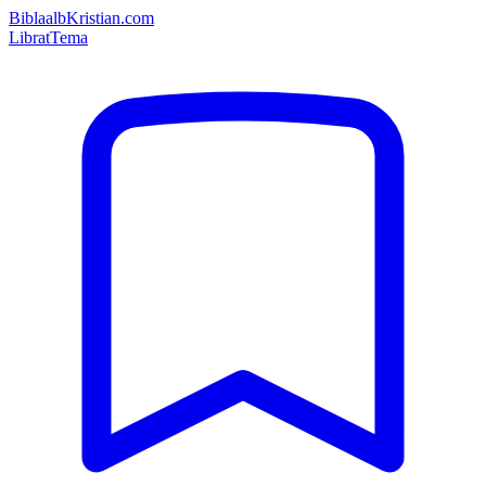
Bibla
albKristian.com
Librat
Tema