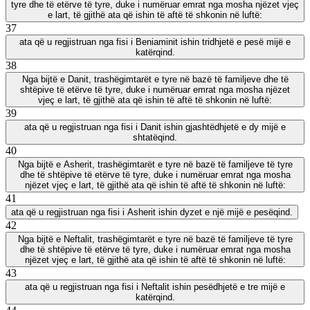
tyre dhe të etërve të tyre, duke i numëruar emrat nga mosha njëzet vjeç
e lart, të gjithë ata që ishin të aftë të shkonin në luftë:
37
ata që u regjistruan nga fisi i Beniaminit ishin tridhjetë e pesë mijë e
katërqind.
38
Nga bijtë e Danit, trashëgimtarët e tyre në bazë të familjeve dhe të
shtëpive të etërve të tyre, duke i numëruar emrat nga mosha njëzet
vjeç e lart, të gjithë ata që ishin të aftë të shkonin në luftë:
39
ata që u regjistruan nga fisi i Danit ishin gjashtëdhjetë e dy mijë e
shtatëqind.
40
Nga bijtë e Asherit, trashëgimtarët e tyre në bazë të familjeve të tyre
dhe të shtëpive të etërve të tyre, duke i numëruar emrat nga mosha
njëzet vjeç e lart, të gjithë ata që ishin të aftë të shkonin në luftë:
41
ata që u regjistruan nga fisi i Asherit ishin dyzet e një mijë e pesëqind.
42
Nga bijtë e Neftalit, trashëgimtarët e tyre në bazë të familjeve të tyre
dhe të shtëpive të etërve të tyre, duke i numëruar emrat nga mosha
njëzet vjeç e lart, të gjithë ata që ishin të aftë të shkonin në luftë:
43
ata që u regjistruan nga fisi i Neftalit ishin pesëdhjetë e tre mijë e
katërqind.