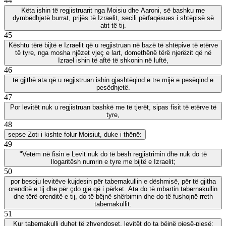
44
Këta ishin të regjistruarit nga Moisiu dhe Aaroni, së bashku me
dymbëdhjetë burrat, prijës të Izraelit, secili përfaqësues i shtëpisë së
atit të tij.
45
Kështu tërë bijtë e Izraelit që u regjistruan në bazë të shtëpive të etërve
të tyre, nga mosha njëzet vjeç e lart, domethënë tërë njerëzit që në
Izrael ishin të aftë të shkonin në luftë,
46
të gjithë ata që u regjistruan ishin gjashtëqind e tre mijë e pesëqind e
pesëdhjetë.
47
Por levitët nuk u regjistruan bashkë me të tjerët, sipas fisit të etërve të
tyre,
48
sepse Zoti i kishte folur Moisiut, duke i thënë:
49
"Vetëm në fisin e Levit nuk do të bësh regjistrimin dhe nuk do të
llogaritësh numrin e tyre me bijtë e Izraelit;
50
por besoju levitëve kujdesin për tabernakullin e dëshmisë, për të gjitha
orenditë e tij dhe për çdo gjë që i përket. Ata do të mbartin tabernakullin
dhe tërë orenditë e tij, do të bëjnë shërbimin dhe do të fushojnë rreth
tabernakullit.
51
Kur tabernakulli duhet të zhvendoset, levitët do ta bëjnë pjesë-pjesë;