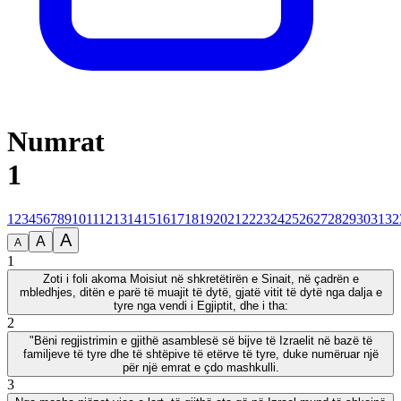
Numrat
1
1
2
3
4
5
6
7
8
9
10
11
12
13
14
15
16
17
18
19
20
21
22
23
24
25
26
27
28
29
30
31
32
A
A
A
1
Zoti i foli akoma Moisiut në shkretëtirën e Sinait, në çadrën e
mbledhjes, ditën e parë të muajit të dytë, gjatë vitit të dytë nga dalja e
tyre nga vendi i Egjiptit, dhe i tha:
2
"Bëni regjistrimin e gjithë asamblesë së bijve të Izraelit në bazë të
familjeve të tyre dhe të shtëpive të etërve të tyre, duke numëruar një
për një emrat e çdo mashkulli.
3