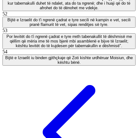
kur tabernakulli duhet të ndalet, ata do ta ngrenë; dhe i huaji që do të
afrohet do të dënohet me vdekje.
52
Bijtë e Izraelit do t'i ngrenë çadrat e tyre secili në kampin e vet, secili
pranë flamurit të vet, sipas renditjes së tyre.
53
Por levitët do t'i ngrenë çadrat e tyre rreth tabenakullit të dëshmisë me
qëllim që mëria ime të mos bjerë mbi asamblenë e bijve të Izraelit;
kështu levitët do të kujdesen për tabernakullin e dëshmisë".
54
Bijtë e Izraelit iu binden gjithçkaje që Zoti kishte urdhëruar Moisiun, dhe
kështu bënë.