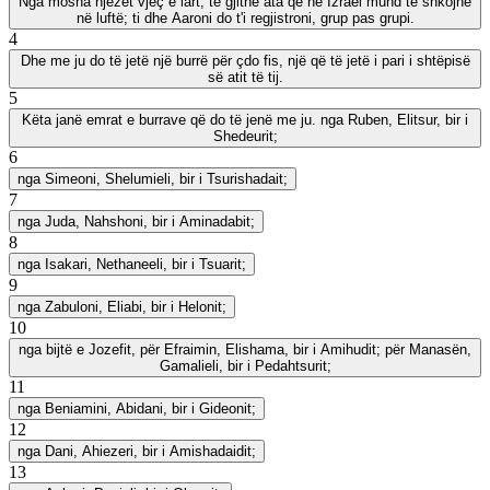
Nga mosha njëzet vjeç e lart, të gjithë ata që në Izrael mund të shkojnë
në luftë; ti dhe Aaroni do t'i regjistroni, grup pas grupi.
4
Dhe me ju do të jetë një burrë për çdo fis, një që të jetë i pari i shtëpisë
së atit të tij.
5
Këta janë emrat e burrave që do të jenë me ju. nga Ruben, Elitsur, bir i
Shedeurit;
6
nga Simeoni, Shelumieli, bir i Tsurishadait;
7
nga Juda, Nahshoni, bir i Aminadabit;
8
nga Isakari, Nethaneeli, bir i Tsuarit;
9
nga Zabuloni, Eliabi, bir i Helonit;
10
nga bijtë e Jozefit, për Efraimin, Elishama, bir i Amihudit; për Manasën,
Gamalieli, bir i Pedahtsurit;
11
nga Beniamini, Abidani, bir i Gideonit;
12
nga Dani, Ahiezeri, bir i Amishadaidit;
13