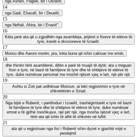
nga Asheri, Pagieli, bir i Okranit;
14
nga Gadi, Eliasafi, bir i Deuelit;
15
nga Neftali, Ahira, bir i Enanit".
16
Këta janë ata që u zgjodhën nga asambleja, prijësit e fiseve të etërve të
tyre, krerët e divizioneve të Izraelit.
17
Moisiu dhe Aaroni morën, pra, këta burra që ishin caktuar me emër,
18
dhe thirrën tërë asamblenë, ditën e parë të muajit të dytë; ata u treguan
fisin e tyre, në bazë të familjeve të tyre dhe të shtëpive të etërve të
tyre, duke numëruar personat me moshë njëzet vjeç e lart, një për një.
19
Ashtu si Zoti pat urdhëruar Moisiun, ai bëri regjistrimin e tyre në
shkretëtirën e Sinait.
20
Nga bijtë e Rubenit, i parëlinduri i Izraelit, trashëgimtarët e tyre në bazë
të familjeve të tyre dhe të shtëpive të etërve të tyre, duke numëruar
emrat e të gjithë meshkujve, një për një, nga mosha njëzet vjeç e lart,
tërë ata që ishin të aftë të shkonin në luftë:
21
ata që u regjistruan nga fisi i Rubenit ishin dyzet e gjashtë mijë e
pesëqind.