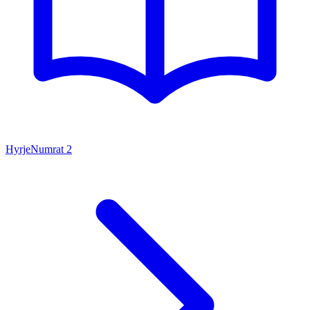
Hyrje
Numrat
2