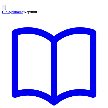
Bibla
/
Numrat
/
Kapitulli
1