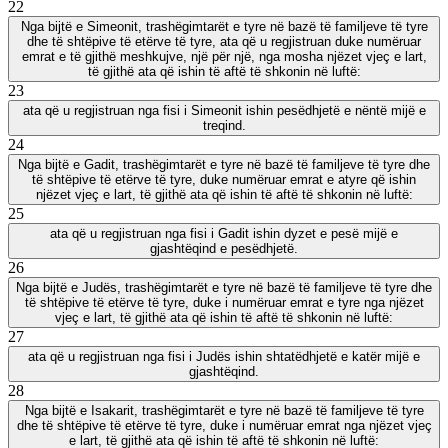
22
Nga bijtë e Simeonit, trashëgimtarët e tyre në bazë të familjeve të tyre
dhe të shtëpive të etërve të tyre, ata që u regjistruan duke numëruar
emrat e të gjithë meshkujve, një për një, nga mosha njëzet vjeç e lart,
të gjithë ata që ishin të aftë të shkonin në luftë:
23
ata që u regjistruan nga fisi i Simeonit ishin pesëdhjetë e nëntë mijë e
treqind.
24
Nga bijtë e Gadit, trashëgimtarët e tyre në bazë të familjeve të tyre dhe
të shtëpive të etërve të tyre, duke numëruar emrat e atyre që ishin
njëzet vjeç e lart, të gjithë ata që ishin të aftë të shkonin në luftë:
25
ata që u regjistruan nga fisi i Gadit ishin dyzet e pesë mijë e
gjashtëqind e pesëdhjetë.
26
Nga bijtë e Judës, trashëgimtarët e tyre në bazë të familjeve të tyre dhe
të shtëpive të etërve të tyre, duke i numëruar emrat e tyre nga njëzet
vjeç e lart, të gjithë ata që ishin të aftë të shkonin në luftë:
27
ata që u regjistruan nga fisi i Judës ishin shtatëdhjetë e katër mijë e
gjashtëqind.
28
Nga bijtë e Isakarit, trashëgimtarët e tyre në bazë të familjeve të tyre
dhe të shtëpive të etërve të tyre, duke i numëruar emrat nga njëzet vjeç
e lart, të gjithë ata që ishin të aftë të shkonin në luftë: