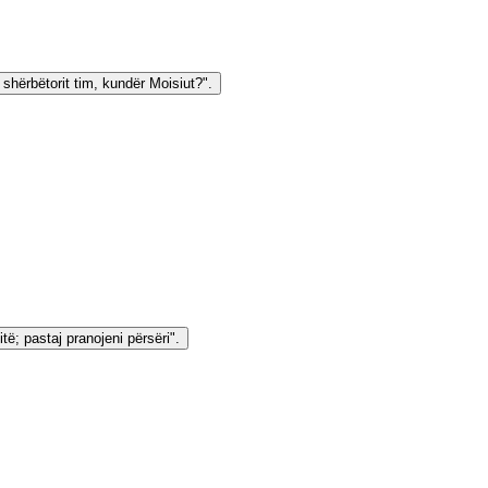
 shërbëtorit tim, kundër Moisiut?".
itë; pastaj pranojeni përsëri".