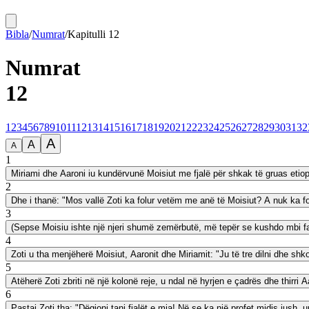
Bibla
/
Numrat
/
Kapitulli
12
Numrat
12
1
2
3
4
5
6
7
8
9
10
11
12
13
14
15
16
17
18
19
20
21
22
23
24
25
26
27
28
29
30
31
32
A
A
A
1
Miriami dhe Aaroni iu kundërvunë Moisiut me fjalë për shkak të gruas etiop
2
Dhe i thanë: "Mos vallë Zoti ka folur vetëm me anë të Moisiut? A nuk ka fo
3
(Sepse Moisiu ishte një njeri shumë zemërbutë, më tepër se kushdo mbi f
4
Zoti u tha menjëherë Moisiut, Aaronit dhe Miriamit: "Ju të tre dilni dhe sh
5
Atëherë Zoti zbriti në një kolonë reje, u ndal në hyrjen e çadrës dhe thirri 
6
Pastaj Zoti tha: "Dëgjoni tani fjalët e mia! Në se ka një profet midis jush, u