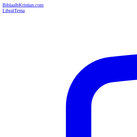
Bibla
albKristian.com
Librat
Tema