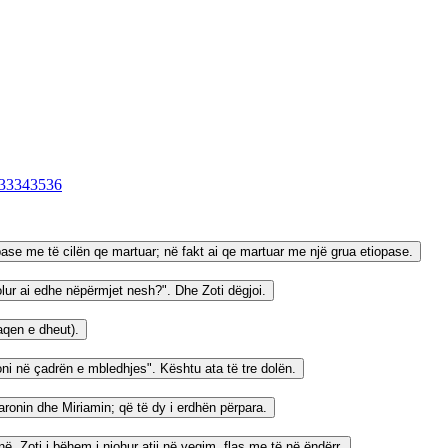
33
34
35
36
ase me të cilën qe martuar; në fakt ai qe martuar me një grua etiopase.
lur ai edhe nëpërmjet nesh?". Dhe Zoti dëgjoi.
aqen e dheut).
koni në çadrën e mbledhjes". Kështu ata të tre dolën.
Aaronin dhe Miriamin; që të dy i erdhën përpara.
në, Zoti i bëhem i njohur atij në vegim, flas me të në ëndërr.