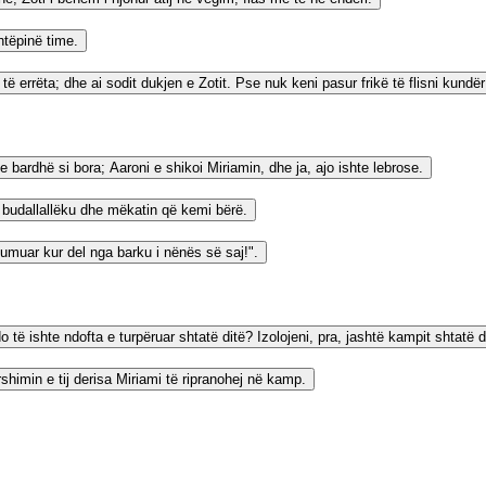
htëpinë time.
 errëta; dhe ai sodit dukjen e Zotit. Pse nuk keni pasur frikë të flisni kundër
 bardhë si bora; Aaroni e shikoi Miriamin, dhe ja, ajo ishte lebrose.
a budallallëku dhe mëkatin që kemi bërë.
sumuar kur del nga barku i nënës së saj!".
do të ishte ndofta e turpëruar shtatë ditë? Izolojeni, pra, jashtë kampit shtatë d
rshimin e tij derisa Miriami të ripranohej në kamp.