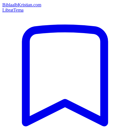
Bibla
albKristian.com
Librat
Tema