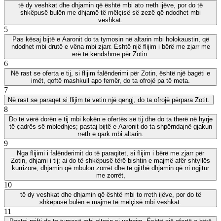
të dy veshkat dhe dhjamin që është mbi ato rreth ijëve, por do të
shkëpusë bulën me dhjamë të mëlçisë së zezë që ndodhet mbi
veshkat.
5
Pas kësaj bijtë e Aaronit do ta tymosin në altarin mbi holokaustin, që
ndodhet mbi drutë e vëna mbi zjarr. Është një flijim i bërë me zjarr me
erë të këndshme për Zotin.
6
Në rast se oferta e tij, si flijim falënderimi për Zotin, është një bagëti e
imët, qoftë mashkull apo femër, do ta ofrojë pa të meta.
7
Në rast se paraqet si flijim të vetin një qengj, do ta ofrojë përpara Zotit.
8
Do të vërë dorën e tij mbi kokën e ofertës së tij dhe do ta therë në hyrje
të çadrës së mbledhjes; pastaj bijtë e Aaronit do ta shpërndajnë gjakun
rreth e qark mbi altarin.
9
Nga flijimi i falënderimit do të paraqitet, si flijim i bërë me zjarr për
Zotin, dhjami i tij; ai do të shkëpusë tërë bishtin e majmë afër shtyllës
kurrizore, dhjamin që mbulon zorrët dhe të gjithë dhjamin që rri ngjitur
me zorrët,
10
të dy veshkat dhe dhjamin që është mbi to rreth ijëve, por do të
shkëpusë bulën e majme të mëlçisë mbi veshkat.
11