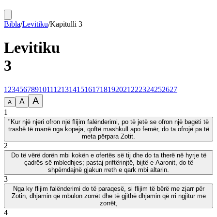
Bibla
/
Levitiku
/
Kapitulli
3
Levitiku
3
1
2
3
4
5
6
7
8
9
10
11
12
13
14
15
16
17
18
19
20
21
22
23
24
25
26
27
A
A
A
1
"Kur një njeri ofron një flijim falënderimi, po të jetë se ofron një bagëti të
trashë të marrë nga kopeja, qoftë mashkull apo femër, do ta ofrojë pa të
meta përpara Zotit.
2
Do të vërë dorën mbi kokën e ofertës së tij dhe do ta therë në hyrje të
çadrës së mbledhjes; pastaj priftërinjtë, bijtë e Aaronit, do të
shpërndajnë gjakun rreth e qark mbi altarin.
3
Nga ky flijim falënderimi do të paraqesë, si flijim të bërë me zjarr për
Zotin, dhjamin që mbulon zorrët dhe të gjithë dhjamin që rri ngjitur me
zorrët,
4