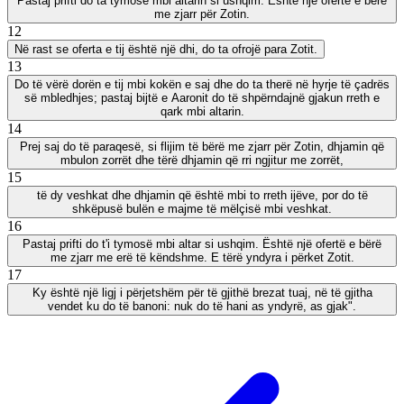
Pastaj prifti do ta tymosë mbi altarin si ushqim. Është një ofertë e bërë
me zjarr për Zotin.
12
Në rast se oferta e tij është një dhi, do ta ofrojë para Zotit.
13
Do të vërë dorën e tij mbi kokën e saj dhe do ta therë në hyrje të çadrës
së mbledhjes; pastaj bijtë e Aaronit do të shpërndajnë gjakun rreth e
qark mbi altarin.
14
Prej saj do të paraqesë, si flijim të bërë me zjarr për Zotin, dhjamin që
mbulon zorrët dhe tërë dhjamin që rri ngjitur me zorrët,
15
të dy veshkat dhe dhjamin që është mbi to rreth ijëve, por do të
shkëpusë bulën e majme të mëlçisë mbi veshkat.
16
Pastaj prifti do t'i tymosë mbi altar si ushqim. Është një ofertë e bërë
me zjarr me erë të këndshme. E tërë yndyra i përket Zotit.
17
Ky është një ligj i përjetshëm për të gjithë brezat tuaj, në të gjitha
vendet ku do të banoni: nuk do të hani as yndyrë, as gjak".