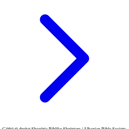
Gjithë të drejtat Shoqëria Biblike Shqiptare / Albanian Bible Society