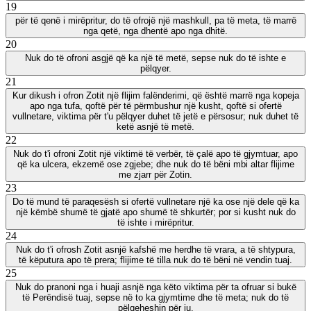
19
për të qenë i mirëpritur, do të ofrojë një mashkull, pa të meta, të marrë
nga qetë, nga dhentë apo nga dhitë.
20
Nuk do të ofroni asgjë që ka një të metë, sepse nuk do të ishte e
pëlqyer.
21
Kur dikush i ofron Zotit një flijim falënderimi, që është marrë nga kopeja
apo nga tufa, qoftë për të përmbushur një kusht, qoftë si ofertë
vullnetare, viktima për t'u pëlqyer duhet të jetë e përsosur; nuk duhet të
ketë asnjë të metë.
22
Nuk do t'i ofroni Zotit një viktimë të verbër, të çalë apo të gjymtuar, apo
që ka ulcera, ekzemë ose zgjebe; dhe nuk do të bëni mbi altar flijime
me zjarr për Zotin.
23
Do të mund të paraqesësh si ofertë vullnetare një ka ose një dele që ka
një këmbë shumë të gjatë apo shumë të shkurtër; por si kusht nuk do
të ishte i mirëpritur.
24
Nuk do t'i ofrosh Zotit asnjë kafshë me herdhe të vrara, a të shtypura,
të këputura apo të prera; flijime të tilla nuk do të bëni në vendin tuaj.
25
Nuk do pranoni nga i huaji asnjë nga këto viktima për ta ofruar si bukë
të Perëndisë tuaj, sepse në to ka gjymtime dhe të meta; nuk do të
pëlqeheshin për ju.