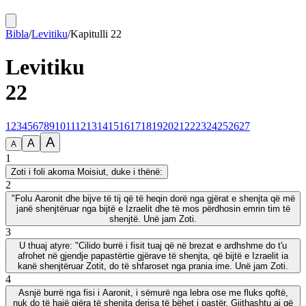
Bibla
/
Levitiku
/
Kapitulli
22
Levitiku
22
1
2
3
4
5
6
7
8
9
10
11
12
13
14
15
16
17
18
19
20
21
22
23
24
25
26
27
A
A
A
1
Zoti i foli akoma Moisiut, duke i thënë:
2
"Folu Aaronit dhe bijve të tij që të heqin dorë nga gjërat e shenjta që më
janë shenjtëruar nga bijtë e Izraelit dhe të mos përdhosin emrin tim të
shenjtë. Unë jam Zoti.
3
U thuaj atyre: "Cilido burrë i fisit tuaj që në brezat e ardhshme do t'u
afrohet në gjendje papastërtie gjërave të shenjta, që bijtë e Izraelit ia
kanë shenjtëruar Zotit, do të shfaroset nga prania ime. Unë jam Zoti.
4
Asnjë burrë nga fisi i Aaronit, i sëmurë nga lebra ose me fluks qoftë,
nuk do të hajë gjëra të shenjta derisa të bëhet i pastër. Gjithashtu ai që