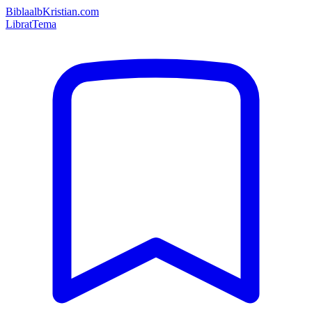
Bibla
albKristian.com
Librat
Tema