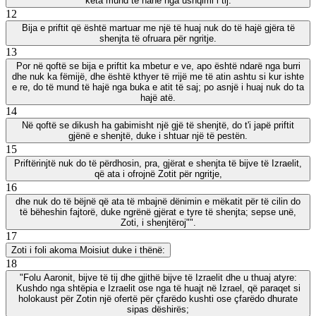
këta mund të hanë nga ushqimi i tij.
12
Bija e priftit që është martuar me një të huaj nuk do të hajë gjëra të
shenjta të ofruara për ngritje.
13
Por në qoftë se bija e priftit ka mbetur e ve, apo është ndarë nga burri
dhe nuk ka fëmijë, dhe është kthyer të rrijë me të atin ashtu si kur ishte
e re, do të mund të hajë nga buka e atit të saj; po asnjë i huaj nuk do ta
hajë atë.
14
Në qoftë se dikush ha gabimisht një gjë të shenjtë, do t'i japë priftit
gjënë e shenjtë, duke i shtuar një të pestën.
15
Priftërinjtë nuk do të përdhosin, pra, gjërat e shenjta të bijve të Izraelit,
që ata i ofrojnë Zotit për ngritje,
16
dhe nuk do të bëjnë që ata të mbajnë dënimin e mëkatit për të cilin do
të bëheshin fajtorë, duke ngrënë gjërat e tyre të shenjta; sepse unë,
Zoti, i shenjtëroj"".
17
Zoti i foli akoma Moisiut duke i thënë:
18
"Folu Aaronit, bijve të tij dhe gjithë bijve të Izraelit dhe u thuaj atyre:
Kushdo nga shtëpia e Izraelit ose nga të huajt në Izrael, që paraqet si
holokaust për Zotin një ofertë për çfarëdo kushti ose çfarëdo dhurate
sipas dëshirës;