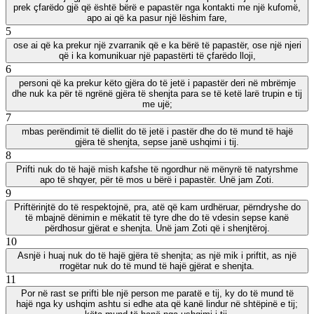
prek çfarëdo gjë që është bërë e papastër nga kontakti me një kufomë,
apo ai që ka pasur një lëshim fare,
5
ose ai që ka prekur një zvarranik që e ka bërë të papastër, ose një njeri
që i ka komunikuar një papastërti të çfarëdo lloji,
6
personi që ka prekur këto gjëra do të jetë i papastër deri në mbrëmje
dhe nuk ka për të ngrënë gjëra të shenjta para se të ketë larë trupin e tij
me ujë;
7
mbas perëndimit të diellit do të jetë i pastër dhe do të mund të hajë
gjëra të shenjta, sepse janë ushqimi i tij.
8
Prifti nuk do të hajë mish kafshe të ngordhur në mënyrë të natyrshme
apo të shqyer, për të mos u bërë i papastër. Unë jam Zoti.
9
Priftërinjtë do të respektojnë, pra, atë që kam urdhëruar, përndryshe do
të mbajnë dënimin e mëkatit të tyre dhe do të vdesin sepse kanë
përdhosur gjërat e shenjta. Unë jam Zoti që i shenjtëroj.
10
Asnjë i huaj nuk do të hajë gjëra të shenjta; as një mik i priftit, as një
rrogëtar nuk do të mund të hajë gjërat e shenjta.
11
Por në rast se prifti ble një person me paratë e tij, ky do të mund të
hajë nga ky ushqim ashtu si edhe ata që kanë lindur në shtëpinë e tij;