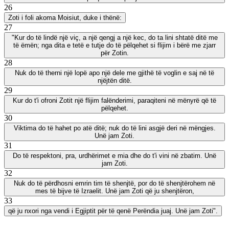
26
Zoti i foli akoma Moisiut, duke i thënë:
27
"Kur do të lindë një viç, a një qengj a një kec, do ta lini shtatë ditë me
të ëmën; nga dita e tetë e tutje do të pëlqehet si flijim i bërë me zjarr
për Zotin.
28
Nuk do të therni një lopë apo një dele me gjithë të voglin e saj në të
njëjtën ditë.
29
Kur do t'i ofroni Zotit një flijim falënderimi, paraqiteni në mënyrë që të
pëlqehet.
30
Viktima do të hahet po atë ditë; nuk do të lini asgjë deri në mëngjes.
Unë jam Zoti.
31
Do të respektoni, pra, urdhërimet e mia dhe do t'i vini në zbatim. Unë
jam Zoti.
32
Nuk do të përdhosni emrin tim të shenjtë, por do të shenjtërohem në
mes të bijve të Izraelit. Unë jam Zoti që ju shenjtëron,
33
që ju nxori nga vendi i Egjiptit për të qenë Perëndia juaj. Unë jam Zoti".