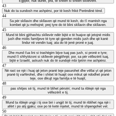
Egjiptit; nuk duhet, pra, të shiten si shiten skllevërit.
43
Nuk do ta sundosh me ashpërsi, por të kesh frikë Perëndinë tënd.
44
Sa për skllavin dhe skllaven që mund të kesh, do t'i marrësh nga
kombet që ju rrethojnë; prej tyre do të blini skllavin dhe skllaven.
45
Mund të blini gjithashtu skllevër ndër bijtë e të huajve që jetojnë midis
jush dhe midis familjeve të tyre që gjenden midis jush dhe që kanë
lindur në vendin tuaj; ata do të jenë pronë e juaj.
46
Dhe mund t'ua lini si trashëgim bijve tuaj pas jush, si pronë e tyre;
mund t'i shfrytëzoni si skllevër përgjithnjë; por, sa për vëllezërit tuaj,
bijtë e Izraelit, askush nuk do të sundojë mbi tjetrin me ashpërsi.
47
Në rast se një i huaj që jeton pranë teje pasurohet dhe vëllai yt që jeton
pranë tij varfërohet, dhe i shitet të huajit ose mikut që ndodhet pranë
teje, ose dikujt nga familja e të huajit,
48
pas shitjes së tij, mund të blihet përsëri; mund ta riblejë një nga
vëllezërit e tij.
49
Mund ta riblejë ungji i tij ose biri i ungjit të tij; mund të riblihet nga një i
afërt i po atij gjaku; ose po të ketë mjetet, mund të shpengohet vet.
50