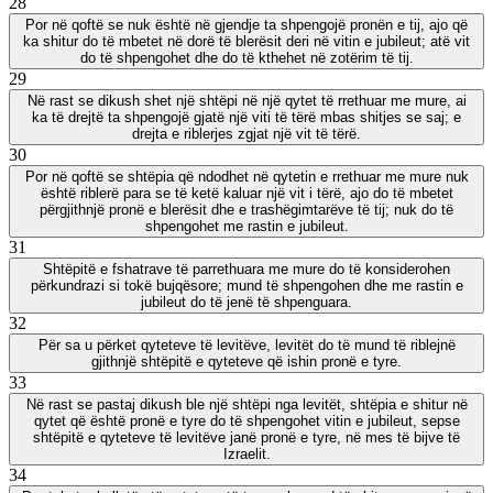
28
Por në qoftë se nuk është në gjendje ta shpengojë pronën e tij, ajo që
ka shitur do të mbetet në dorë të blerësit deri në vitin e jubileut; atë vit
do të shpengohet dhe do të kthehet në zotërim të tij.
29
Në rast se dikush shet një shtëpi në një qytet të rrethuar me mure, ai
ka të drejtë ta shpengojë gjatë një viti të tërë mbas shitjes se saj; e
drejta e riblerjes zgjat një vit të tërë.
30
Por në qoftë se shtëpia që ndodhet në qytetin e rrethuar me mure nuk
është riblerë para se të ketë kaluar një vit i tërë, ajo do të mbetet
përgjithnjë pronë e blerësit dhe e trashëgimtarëve të tij; nuk do të
shpengohet me rastin e jubileut.
31
Shtëpitë e fshatrave të parrethuara me mure do të konsiderohen
përkundrazi si tokë bujqësore; mund të shpengohen dhe me rastin e
jubileut do të jenë të shpenguara.
32
Për sa u përket qyteteve të levitëve, levitët do të mund të riblejnë
gjithnjë shtëpitë e qyteteve që ishin pronë e tyre.
33
Në rast se pastaj dikush ble një shtëpi nga levitët, shtëpia e shitur në
qytet që është pronë e tyre do të shpengohet vitin e jubileut, sepse
shtëpitë e qyteteve të levitëve janë pronë e tyre, në mes të bijve të
Izraelit.
34