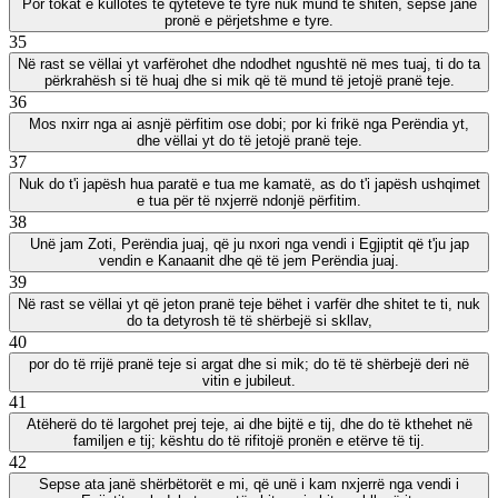
Por tokat e kullotës të qyteteve të tyre nuk mund të shiten, sepse janë
pronë e përjetshme e tyre.
35
Në rast se vëllai yt varfërohet dhe ndodhet ngushtë në mes tuaj, ti do ta
përkrahësh si të huaj dhe si mik që të mund të jetojë pranë teje.
36
Mos nxirr nga ai asnjë përfitim ose dobi; por ki frikë nga Perëndia yt,
dhe vëllai yt do të jetojë pranë teje.
37
Nuk do t'i japësh hua paratë e tua me kamatë, as do t'i japësh ushqimet
e tua për të nxjerrë ndonjë përfitim.
38
Unë jam Zoti, Perëndia juaj, që ju nxori nga vendi i Egjiptit që t'ju jap
vendin e Kanaanit dhe që të jem Perëndia juaj.
39
Në rast se vëllai yt që jeton pranë teje bëhet i varfër dhe shitet te ti, nuk
do ta detyrosh të të shërbejë si skllav,
40
por do të rrijë pranë teje si argat dhe si mik; do të të shërbejë deri në
vitin e jubileut.
41
Atëherë do të largohet prej teje, ai dhe bijtë e tij, dhe do të kthehet në
familjen e tij; kështu do të rifitojë pronën e etërve të tij.
42
Sepse ata janë shërbëtorët e mi, që unë i kam nxjerrë nga vendi i