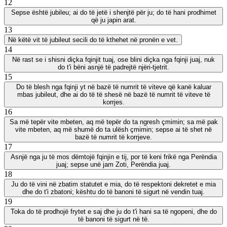
12
Sepse është jubileu; ai do të jetë i shenjtë për ju; do të hani prodhimet
që ju japin arat.
13
Në këtë vit të jubileut secili do të kthehet në pronën e vet.
14
Në rast se i shisni diçka fqinjit tuaj, ose blini diçka nga fqinji juaj, nuk
do t'i bëni asnjë të padrejtë njëri-tjetrit.
15
Do të blesh nga fqinji yt në bazë të numrit të viteve që kanë kaluar
mbas jubileut, dhe ai do të të shesë në bazë të numrit të viteve të
korrjes.
16
Sa më tepër vite mbeten, aq më tepër do ta ngresh çmimin; sa më pak
vite mbeten, aq më shumë do ta ulësh çmimin; sepse ai të shet në
bazë të numrit të korrjeve.
17
Asnjë nga ju të mos dëmtojë fqinjin e tij, por të keni frikë nga Perëndia
juaj; sepse unë jam Zoti, Perëndia juaj.
18
Ju do të vini në zbatim statutet e mia, do të respektoni dekretet e mia
dhe do t'i zbatoni; kështu do të banoni të sigurt në vendin tuaj.
19
Toka do të prodhojë frytet e saj dhe ju do t'i hani sa të ngopeni, dhe do
të banoni të sigurt në të.