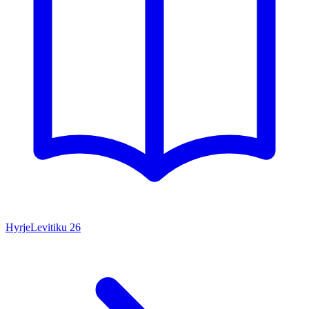
Hyrje
Levitiku
26