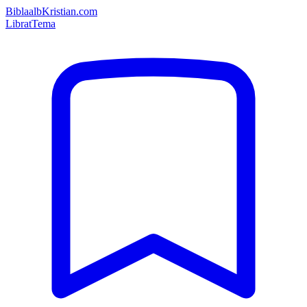
Bibla
albKristian.com
Librat
Tema