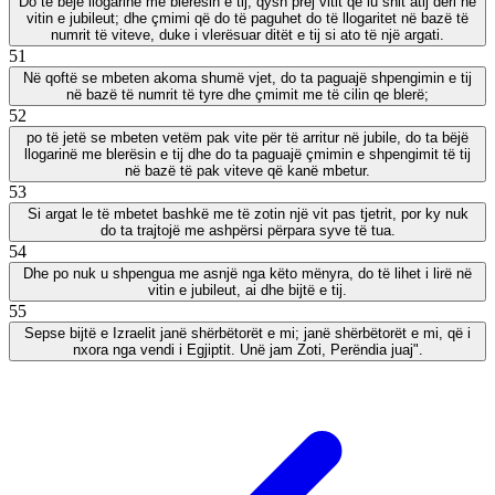
Do të bëjë llogarinë me blerësin e tij, qysh prej vitit që iu shit atij deri në
vitin e jubileut; dhe çmimi që do të paguhet do të llogaritet në bazë të
numrit të viteve, duke i vlerësuar ditët e tij si ato të një argati.
51
Në qoftë se mbeten akoma shumë vjet, do ta paguajë shpengimin e tij
në bazë të numrit të tyre dhe çmimit me të cilin qe blerë;
52
po të jetë se mbeten vetëm pak vite për të arritur në jubile, do ta bëjë
llogarinë me blerësin e tij dhe do ta paguajë çmimin e shpengimit të tij
në bazë të pak viteve që kanë mbetur.
53
Si argat le të mbetet bashkë me të zotin një vit pas tjetrit, por ky nuk
do ta trajtojë me ashpërsi përpara syve të tua.
54
Dhe po nuk u shpengua me asnjë nga këto mënyra, do të lihet i lirë në
vitin e jubileut, ai dhe bijtë e tij.
55
Sepse bijtë e Izraelit janë shërbëtorët e mi; janë shërbëtorët e mi, që i
nxora nga vendi i Egjiptit. Unë jam Zoti, Perëndia juaj".