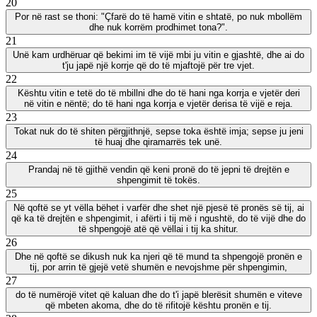
20
Por në rast se thoni: "Çfarë do të hamë vitin e shtatë, po nuk mbollëm
dhe nuk korrëm prodhimet tona?".
21
Unë kam urdhëruar që bekimi im të vijë mbi ju vitin e gjashtë, dhe ai do
t'ju japë një korrje që do të mjaftojë për tre vjet.
22
Kështu vitin e tetë do të mbillni dhe do të hani nga korrja e vjetër deri
në vitin e nëntë; do të hani nga korrja e vjetër derisa të vijë e reja.
23
Tokat nuk do të shiten përgjithnjë, sepse toka është imja; sepse ju jeni
të huaj dhe qiramarrës tek unë.
24
Prandaj në të gjithë vendin që keni pronë do të jepni të drejtën e
shpengimit të tokës.
25
Në qoftë se yt vëlla bëhet i varfër dhe shet një pjesë të pronës së tij, ai
që ka të drejtën e shpengimit, i afërti i tij më i ngushtë, do të vijë dhe do
të shpengojë atë që vëllai i tij ka shitur.
26
Dhe në qoftë se dikush nuk ka njeri që të mund ta shpengojë pronën e
tij, por arrin të gjejë vetë shumën e nevojshme për shpengimin,
27
do të numërojë vitet që kaluan dhe do t'i japë blerësit shumën e viteve
që mbeten akoma, dhe do të rifitojë kështu pronën e tij.