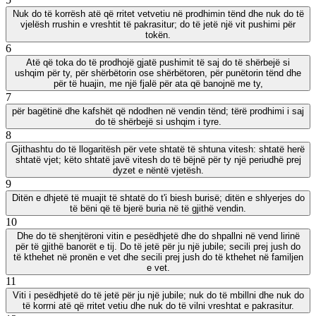
Nuk do të korrësh atë që rritet vetvetiu në prodhimin tënd dhe nuk do të
vjelësh rrushin e vreshtit të pakrasitur; do të jetë një vit pushimi për
tokën.
6
Atë që toka do të prodhojë gjatë pushimit të saj do të shërbejë si
ushqim për ty, për shërbëtorin ose shërbëtoren, për punëtorin tënd dhe
për të huajin, me një fjalë për ata që banojnë me ty,
7
për bagëtinë dhe kafshët që ndodhen në vendin tënd; tërë prodhimi i saj
do të shërbejë si ushqim i tyre.
8
Gjithashtu do të llogaritësh për vete shtatë të shtuna vitesh: shtatë herë
shtatë vjet; këto shtatë javë vitesh do të bëjnë për ty një periudhë prej
dyzet e nëntë vjetësh.
9
Ditën e dhjetë të muajit të shtatë do t'i biesh burisë; ditën e shlyerjes do
të bëni që të bjerë buria në të gjithë vendin.
10
Dhe do të shenjtëroni vitin e pesëdhjetë dhe do shpallni në vend lirinë
për të gjithë banorët e tij. Do të jetë për ju një jubile; secili prej jush do
të kthehet në pronën e vet dhe secili prej jush do të kthehet në familjen
e vet.
11
Viti i pesëdhjetë do të jetë për ju një jubile; nuk do të mbillni dhe nuk do
të korrni atë që rritet vetiu dhe nuk do të vilni vreshtat e pakrasitur.