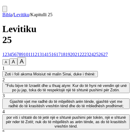
Bibla
/
Levitiku
/
Kapitulli
25
Levitiku
25
1
2
3
4
5
6
7
8
9
10
11
12
13
14
15
16
17
18
19
20
21
22
23
24
25
26
27
A
A
A
1
Zoti i foli akoma Moisiut në malin Sinai, duke i thënë:
2
"Folu bijve të Izraelit dhe u thuaj atyre: Kur do të hyni në vendin që unë
po ju jap, toka do të respektojë një të shtunë pushimi për Zotin.
3
Gjashtë vjet me radhë do të mbjellësh arën tënde, gjashtë vjet me
radhë do të krasitësh vreshtin tënd dhe do të mbledhësh prodhimet;
4
por viti i shtatë do të jetë një e shtunë pushimi për tokën, një e shtunë
për nder të Zotit; nuk do të mbjellësh as arën tënde, as do të krasitësh
vreshtin tënd.
5