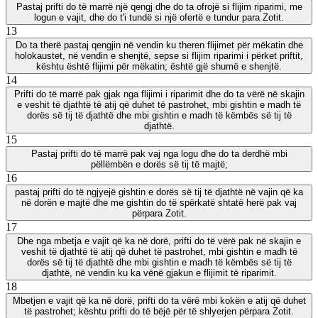
Pastaj prifti do të marrë një qengj dhe do ta ofrojë si flijim riparimi, me
logun e vajit, dhe do t'i tundë si një ofertë e tundur para Zotit.
13
Do ta therë pastaj qengjin në vendin ku theren flijimet për mëkatin dhe
holokaustet, në vendin e shenjtë, sepse si flijim riparimi i përket priftit,
kështu është flijimi për mëkatin; është gjë shumë e shenjtë.
14
Prifti do të marrë pak gjak nga flijimi i riparimit dhe do ta vërë në skajin
e veshit të djathtë të atij që duhet të pastrohet, mbi gishtin e madh të
dorës së tij të djathtë dhe mbi gishtin e madh të këmbës së tij të
djathtë.
15
Pastaj prifti do të marrë pak vaj nga logu dhe do ta derdhë mbi
pëllëmbën e dorës së tij të majtë;
16
pastaj prifti do të ngjyejë gishtin e dorës së tij të djathtë në vajin që ka
në dorën e majtë dhe me gishtin do të spërkatë shtatë herë pak vaj
përpara Zotit.
17
Dhe nga mbetja e vajit që ka në dorë, prifti do të vërë pak në skajin e
veshit të djathtë të atij që duhet të pastrohet, mbi gishtin e madh të
dorës së tij të djathtë dhe mbi gishtin e madh të këmbës së tij të
djathtë, në vendin ku ka vënë gjakun e flijimit të riparimit.
18
Mbetjen e vajit që ka në dorë, prifti do ta vërë mbi kokën e atij që duhet
të pastrohet; kështu prifti do të bëjë për të shlyerjen përpara Zotit.