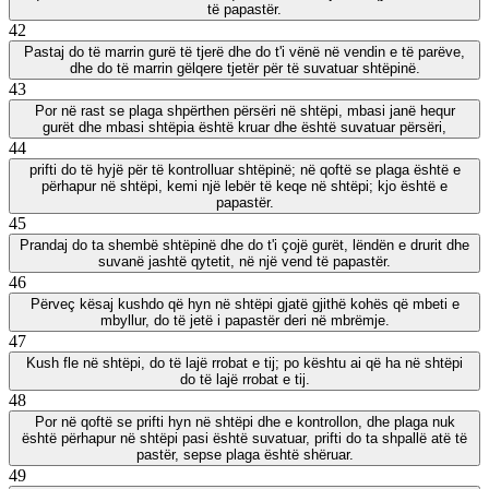
të papastër.
42
Pastaj do të marrin gurë të tjerë dhe do t'i vënë në vendin e të parëve,
dhe do të marrin gëlqere tjetër për të suvatuar shtëpinë.
43
Por në rast se plaga shpërthen përsëri në shtëpi, mbasi janë hequr
gurët dhe mbasi shtëpia është kruar dhe është suvatuar përsëri,
44
prifti do të hyjë për të kontrolluar shtëpinë; në qoftë se plaga është e
përhapur në shtëpi, kemi një lebër të keqe në shtëpi; kjo është e
papastër.
45
Prandaj do ta shembë shtëpinë dhe do t'i çojë gurët, lëndën e drurit dhe
suvanë jashtë qytetit, në një vend të papastër.
46
Përveç kësaj kushdo që hyn në shtëpi gjatë gjithë kohës që mbeti e
mbyllur, do të jetë i papastër deri në mbrëmje.
47
Kush fle në shtëpi, do të lajë rrobat e tij; po kështu ai që ha në shtëpi
do të lajë rrobat e tij.
48
Por në qoftë se prifti hyn në shtëpi dhe e kontrollon, dhe plaga nuk
është përhapur në shtëpi pasi është suvatuar, prifti do ta shpallë atë të
pastër, sepse plaga është shëruar.
49