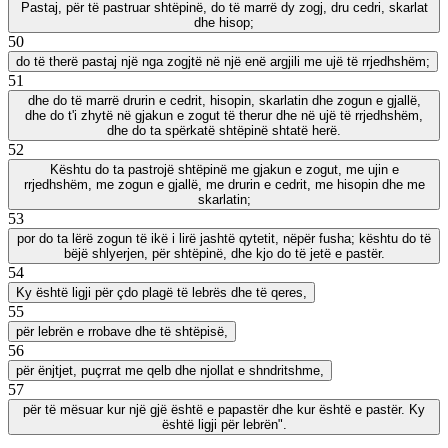
Pastaj, për të pastruar shtëpinë, do të marrë dy zogj, dru cedri, skarlat
dhe hisop;
50
do të therë pastaj një nga zogjtë në një enë argjili me ujë të rrjedhshëm;
51
dhe do të marrë drurin e cedrit, hisopin, skarlatin dhe zogun e gjallë,
dhe do t'i zhytë në gjakun e zogut të therur dhe në ujë të rrjedhshëm,
dhe do ta spërkatë shtëpinë shtatë herë.
52
Kështu do ta pastrojë shtëpinë me gjakun e zogut, me ujin e
rrjedhshëm, me zogun e gjallë, me drurin e cedrit, me hisopin dhe me
skarlatin;
53
por do ta lërë zogun të ikë i lirë jashtë qytetit, nëpër fusha; kështu do të
bëjë shlyerjen, për shtëpinë, dhe kjo do të jetë e pastër.
54
Ky është ligji për çdo plagë të lebrës dhe të qeres,
55
për lebrën e rrobave dhe të shtëpisë,
56
për ënjtjet, puçrrat me qelb dhe njollat e shndritshme,
57
për të mësuar kur një gjë është e papastër dhe kur është e pastër. Ky
është ligji për lebrën".