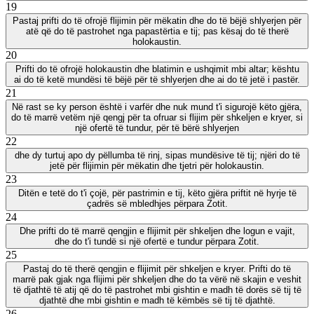
19
Pastaj prifti do të ofrojë flijimin për mëkatin dhe do të bëjë shlyerjen për
atë që do të pastrohet nga papastërtia e tij; pas kësaj do të therë
holokaustin.
20
Prifti do të ofrojë holokaustin dhe blatimin e ushqimit mbi altar; kështu
ai do të ketë mundësi të bëjë për të shlyerjen dhe ai do të jetë i pastër.
21
Në rast se ky person është i varfër dhe nuk mund t'i sigurojë këto gjëra,
do të marrë vetëm një qengj për ta ofruar si flijim për shkeljen e kryer, si
një ofertë të tundur, për të bërë shlyerjen
22
dhe dy turtuj apo dy pëllumba të rinj, sipas mundësive të tij; njëri do të
jetë për flijimin për mëkatin dhe tjetri për holokaustin.
23
Ditën e tetë do t'i çojë, për pastrimin e tij, këto gjëra priftit në hyrje të
çadrës së mbledhjes përpara Zotit.
24
Dhe prifti do të marrë qengjin e flijimit për shkeljen dhe logun e vajit,
dhe do t'i tundë si një ofertë e tundur përpara Zotit.
25
Pastaj do të therë qengjin e flijimit për shkeljen e kryer. Prifti do të
marrë pak gjak nga flijimi për shkeljen dhe do ta vërë në skajin e veshit
të djathtë të atij që do të pastrohet mbi gishtin e madh të dorës së tij të
djathtë dhe mbi gishtin e madh të këmbës së tij të djathtë.
26