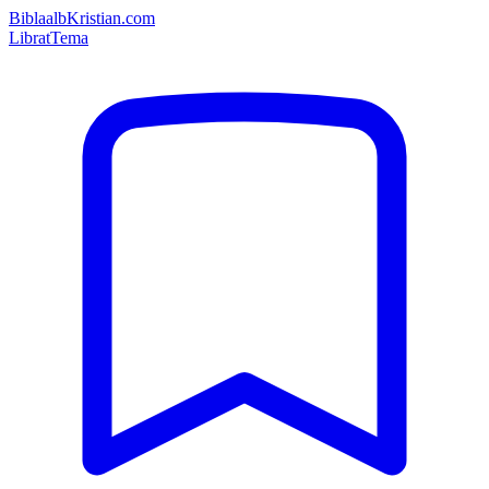
Bibla
albKristian.com
Librat
Tema