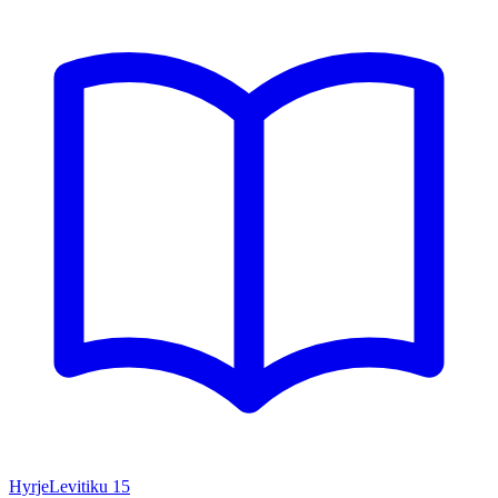
Hyrje
Levitiku
15