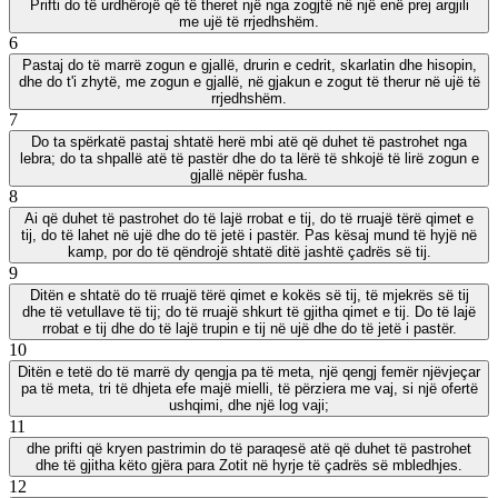
Prifti do të urdhërojë që të theret një nga zogjtë në një enë prej argjili
me ujë të rrjedhshëm.
6
Pastaj do të marrë zogun e gjallë, drurin e cedrit, skarlatin dhe hisopin,
dhe do t'i zhytë, me zogun e gjallë, në gjakun e zogut të therur në ujë të
rrjedhshëm.
7
Do ta spërkatë pastaj shtatë herë mbi atë që duhet të pastrohet nga
lebra; do ta shpallë atë të pastër dhe do ta lërë të shkojë të lirë zogun e
gjallë nëpër fusha.
8
Ai që duhet të pastrohet do të lajë rrobat e tij, do të rruajë tërë qimet e
tij, do të lahet në ujë dhe do të jetë i pastër. Pas kësaj mund të hyjë në
kamp, por do të qëndrojë shtatë ditë jashtë çadrës së tij.
9
Ditën e shtatë do të rruajë tërë qimet e kokës së tij, të mjekrës së tij
dhe të vetullave të tij; do të rruajë shkurt të gjitha qimet e tij. Do të lajë
rrobat e tij dhe do të lajë trupin e tij në ujë dhe do të jetë i pastër.
10
Ditën e tetë do të marrë dy qengja pa të meta, një qengj femër njëvjeçar
pa të meta, tri të dhjeta efe majë mielli, të përziera me vaj, si një ofertë
ushqimi, dhe një log vaji;
11
dhe prifti që kryen pastrimin do të paraqesë atë që duhet të pastrohet
dhe të gjitha këto gjëra para Zotit në hyrje të çadrës së mbledhjes.
12