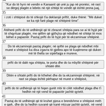
"Kur do të hyni në vendin e Kanaanit që unë ju jap në pronësi, në rast
se dërgoj plagën e lebrës në një shtëpi të vendit që është prona juaj,
35
i zoti i shtëpisë do të shkojë t'ia deklarojë priftit, duke thënë: "Më duket
se ka një farë plage në shtëpinë time".
36
Atëherë prifti do të urdhërojë që të zbrazet shtëpia para se ai të hyjë për
të shqyrtuar plagën, me qëllim që gjithçka që ndodhet në shtëpi të mos
bëhet e papastër. Pastaj prifti do të hyjë për të ekzaminuar shtëpinë.
37
Do të ekzaminojë pastaj plagën; në qoftë se plaga që ndodhet mbi
muret e shtëpisë ka disa zgavra të gjelbra apo të kuqërreme që duken
më të thella se sipërfaqja e mureve,
38
prifti do të dalë nga shtëpia, te porta dhe do ta mbyllë shtëpinë për
shtatë ditë.
39
Ditën e shtatë prifti do të kthehet dhe do ta ekzaminojë shtëpinë; në
rast se plaga është përhapur në muret e shtëpisë,
40
prifti do të urdhërojë që të hiqen gurët mbi të cilët ndodhet plaga dhe t'i
hedhin në një vend të papastër jashtë qytetit.
41
Pastaj do të urdhërojë që të kruhet pjesa e brendshme e shtëpisë rreth
e qark, dhe do ta hedhin suvanë që kanë rrëzuar jashtë qytetit, në vend