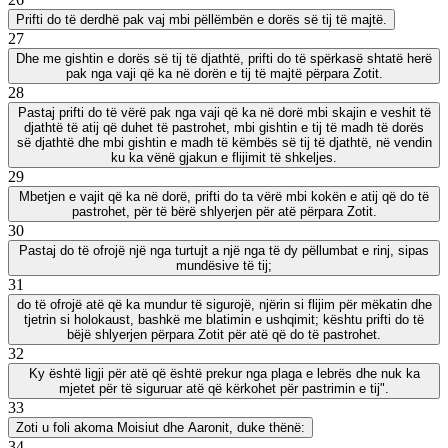
Prifti do të derdhë pak vaj mbi pëllëmbën e dorës së tij të majtë.
27
Dhe me gishtin e dorës së tij të djathtë, prifti do të spërkasë shtatë herë
pak nga vaji që ka në dorën e tij të majtë përpara Zotit.
28
Pastaj prifti do të vërë pak nga vaji që ka në dorë mbi skajin e veshit të
djathtë të atij që duhet të pastrohet, mbi gishtin e tij të madh të dorës
së djathtë dhe mbi gishtin e madh të këmbës së tij të djathtë, në vendin
ku ka vënë gjakun e flijimit të shkeljes.
29
Mbetjen e vajit që ka në dorë, prifti do ta vërë mbi kokën e atij që do të
pastrohet, për të bërë shlyerjen për atë përpara Zotit.
30
Pastaj do të ofrojë një nga turtujt a një nga të dy pëllumbat e rinj, sipas
mundësive të tij;
31
do të ofrojë atë që ka mundur të sigurojë, njërin si flijim për mëkatin dhe
tjetrin si holokaust, bashkë me blatimin e ushqimit; kështu prifti do të
bëjë shlyerjen përpara Zotit për atë që do të pastrohet.
32
Ky është ligji për atë që është prekur nga plaga e lebrës dhe nuk ka
mjetet për të siguruar atë që kërkohet për pastrimin e tij".
33
Zoti u foli akoma Moisiut dhe Aaronit, duke thënë:
34