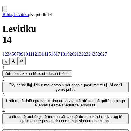
Bibla
/
Levitiku
/
Kapitulli
14
Levitiku
14
1
2
3
4
5
6
7
8
9
10
11
12
13
14
15
16
17
18
19
20
21
22
23
24
25
26
27
A
A
A
1
Zoti i foli akoma Moisiut, duke i thënë:
2
"Ky është ligji lidhur me lebrosin për ditën e pastrimit të tij. Ai do t'i
çohet priftit.
3
Prifti do të dalë nga kampi dhe do ta vizitojë atë dhe në qoftë se plaga
e lebrës i është shëruar të lebrosurit,
4
prifti do të urdhërojë të merren për atë që do të pastrohet dy zogj të
gjallë dhe të pastër, dru cedri, nga skarlati dhe hisopi.
5