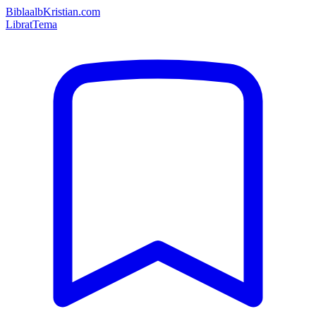
Bibla
albKristian.com
Librat
Tema