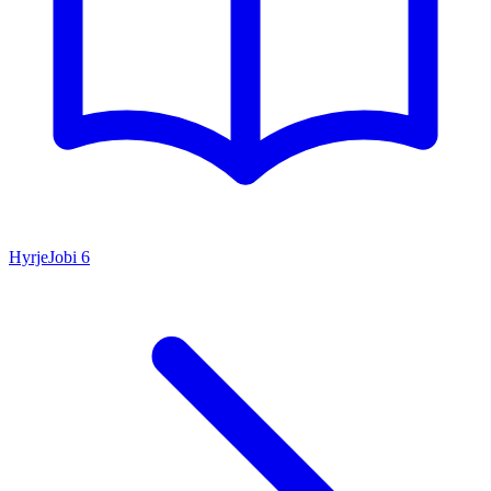
Hyrje
Jobi
6