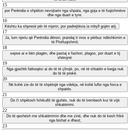
15
por Perëndia e shpëton nevojtarin nga shpata, nga goja e të fuqishmëve
dhe nga duart e tyre.
16
Kështu ka shpresë për të mjerin, por padrejtësia ia mbyll gojën atij.
17
Ja, lum njeriu që Perëndia dënon; prandaj ti mos e përbuz ndëshkimin e
të Plotfuqishmit;
18
sepse ai e bën plagën, dhe pastaj e fashon, plagos, por duart e tij
shërojnë.
19
Nga gjashtë fatkeqësi ai do të të çlirojë, po, në të shtatën e keqja nuk
do të të prekë.
20
Në kohë zie do të të shpëtojë nga vdekja, në kohë lufte nga forca e
shpatës.
21
Do t'i shpëtosh fshikullit të gjuhës, nuk do të trembesh kur të vijë
shkatërrimi.
22
Do të qeshësh me shkatërrimin dhe me zinë, dhe nuk do të kesh frikë
nga bishat e dheut;
23