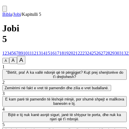
Bibla
/
Jobi
/
Kapitulli
5
Jobi
5
1
2
3
4
5
6
7
8
9
10
11
12
13
14
15
16
17
18
19
20
21
22
23
24
25
26
27
28
29
30
31
32
A
A
A
1
"Bërtit, pra! A ka vallë ndonjë që të përgjigjet? Kujt prej shenjtorëve do
t'i drejtohesh?
2
Zemërimi në fakt e vret të pamendin dhe zilia e vret budallanë.
3
E kam parë të pamendin të lëshojë rrënjë, por shumë shpejt e mallkova
banesën e tij.
4
Bijtë e tij nuk kanë asnjë siguri, janë të shtypur te porta, dhe nuk ka
njeri që t'i mbrojë.
5