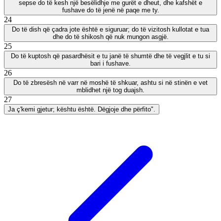
sepse do të kesh një besëlidhje me gurët e dheut, dhe kafshët e
fushave do të jenë në paqe me ty.
24
Do të dish që çadra jote është e siguruar; do të vizitosh kullotat e tua
dhe do të shikosh që nuk mungon asgjë.
25
Do të kuptosh që pasardhësit e tu janë të shumtë dhe të vegjlit e tu si
bari i fushave.
26
Do të zbresësh në varr në moshë të shkuar, ashtu si në stinën e vet
mblidhet një tog duajsh.
27
Ja ç'kemi gjetur; kështu është. Dëgjoje dhe përfito".