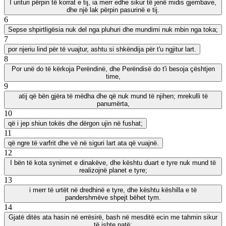
I urituri përpin të korrat e tij, ia merr edhe sikur të jenë midis gjembave,
dhe një lak përpin pasurinë e tij.
6
Sepse shpirtligësia nuk del nga pluhuri dhe mundimi nuk mbin nga toka;
7
por njeriu lind për të vuajtur, ashtu si shkëndija për t'u ngjitur lart.
8
Por unë do të kërkoja Perëndinë, dhe Perëndisë do t'i besoja çështjen
time,
9
atij që bën gjëra të mëdha dhe që nuk mund të njihen; mrekulli të
panumërta,
10
që i jep shiun tokës dhe dërgon ujin në fushat;
11
që ngre të varfrit dhe vë në siguri lart ata që vuajnë.
12
I bën të kota synimet e dinakëve, dhe kështu duart e tyre nuk mund të
realizojnë planet e tyre;
13
i merr të urtët në dredhinë e tyre, dhe kështu këshilla e të
pandershmëve shpejt bëhet tym.
14
Gjatë ditës ata hasin në errësirë, bash në mesditë ecin me tahmin sikur
të ishte natë;