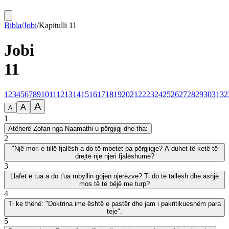
Bibla
/
Jobi
/
Kapitulli
11
Jobi
11
1
2
3
4
5
6
7
8
9
10
11
12
13
14
15
16
17
18
19
20
21
22
23
24
25
26
27
28
29
30
31
32
A
A
A
1
Atëherë Zofari nga Naamathi u përgjigj dhe tha:
2
"Një mori e tillë fjalësh a do të mbetet pa përgjigje? A duhet të ketë të
drejtë një njeri fjalëshumë?
3
Llafet e tua a do t'ua mbyllin gojën njerëzve? Ti do të tallesh dhe asnjë
mos të të bëjë me turp?
4
Ti ke thënë: "Doktrina ime është e pastër dhe jam i pakritikueshëm para
teje".
5