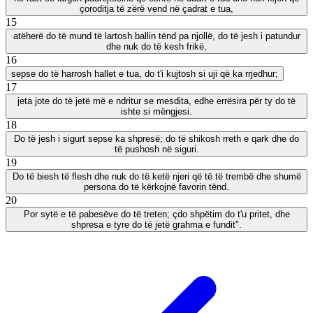
çoroditja të zërë vend në çadrat e tua,
15
atëherë do të mund të lartosh ballin tënd pa njollë, do të jesh i patundur
dhe nuk do të kesh frikë,
16
sepse do të harrosh hallet e tua, do t'i kujtosh si uji që ka rrjedhur;
17
jeta jote do të jetë më e ndritur se mesdita, edhe errësira për ty do të
ishte si mëngjesi.
18
Do të jesh i sigurt sepse ka shpresë; do të shikosh rreth e qark dhe do
të pushosh në siguri.
19
Do të biesh të flesh dhe nuk do të ketë njeri që të të trembë dhe shumë
persona do të kërkojnë favorin tënd.
20
Por sytë e të pabesëve do të treten; çdo shpëtim do t'u pritet, dhe
shpresa e tyre do të jetë grahma e fundit".