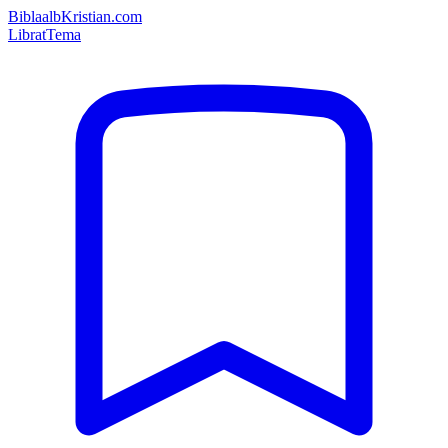
Bibla
albKristian.com
Librat
Tema