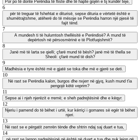
Por po të donte Perëndia të fliste dhe të hapte gojën e tij kundër teje,
6
për të treguar të fshehtat e diturisë, sepse dituria e vërtetë është e
shumëtrajtshme, atëherë do të mësoje se Perëndia harron një pjesë të
fajit tënd.
7
A mundesh ti të hulumtosh thellësitë e Perëndisë? A mund të
depërtosh në përsosmërinë e të Plotfuqishmit?
8
Janë më të larta se qielli; çfarë mund të bësh? janë më të thella se
Sheoli: çfarë mund të dish?
9
Madhësia e tyre është më e gjatë se toka dhe më e gjerë se deti.
10
Në rast se Perëndia kalon, burgos dhe nxjerr në gjyq, kush mund t'ia
pengojë këtë veprim?
11
Sepse ai i njeh njerëzit e rremë; e sheh padrejtësinë dhe e këqyr.
12
Njeriu i pamend do të bëhet i urtë, kur kërriçi i gomares së egër të bëhet
njeri.
13
Në rast se e përgatit zemrën tënde dhe shtrin ndaj saj duart e tua,
14
në rast se largon padrejtësinë që është në duart e tua dhe nuk lejon që